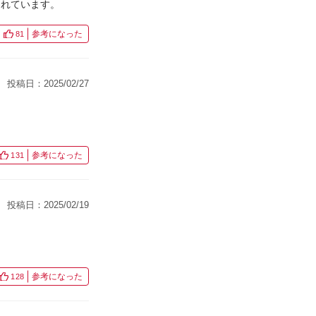
くれています。
参考になった
81
投稿日：2025/02/27
参考になった
131
投稿日：2025/02/19
参考になった
128