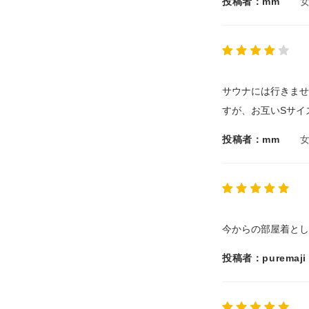
投稿者：mm
サウナには行きませ
すが、お互いSサイ
投稿者：mm
今からの部屋着と
投稿者：puremaji