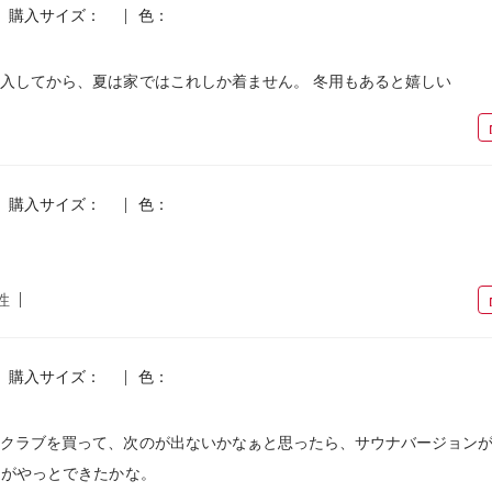
購入サイズ：
色：
入してから、夏は家ではこれしか着ません。 冬用もあると嬉しい
購入サイズ：
色：
性
購入サイズ：
色：
ロクラブを買って、次のが出ないかなぁと思ったら、サウナバージョン
替えがやっとできたかな。