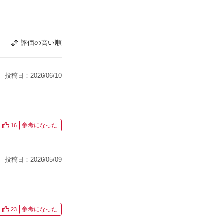
評価の高い順
投稿日：2026/06/10
参考になった
16
投稿日：2026/05/09
参考になった
23