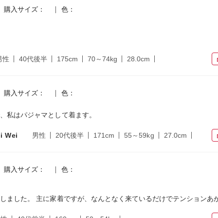
購入サイズ：
色：
男性
40代後半
175cm
70～74kg
28.0cm
購入サイズ：
色：
で、私はパジャマとして着ます。
 Wei
男性
20代後半
171cm
55～59kg
27.0cm
購入サイズ：
色：
しました。 主に家着ですが、なんとなく来ているだけでテンションあ