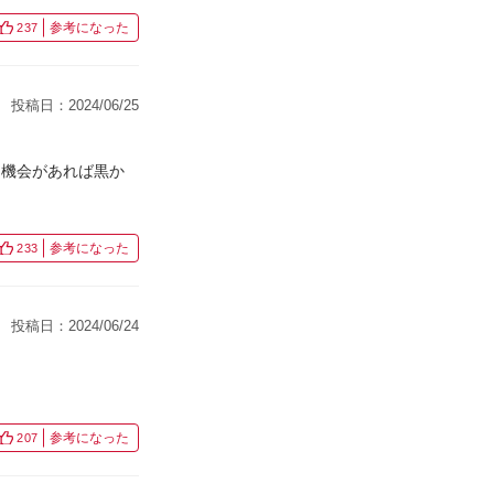
参考になった
237
投稿日：2024/06/25
た機会があれば黒か
参考になった
233
投稿日：2024/06/24
参考になった
207