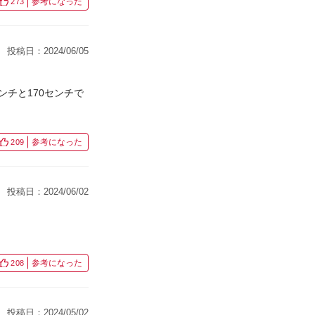
参考になった
273
投稿日：2024/06/05
チと170センチで
参考になった
209
投稿日：2024/06/02
参考になった
208
投稿日：2024/05/02