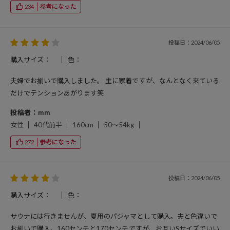
参考になった
234
投稿日：2024/06/05
購入サイズ：
色：
夫婦でお揃いで購入しました。 主に家着ですが、なんとなく来ている
だけでテンションあがります笑
投稿者：mm
女性
40代前半
160cm
50～54kg
参考になった
272
投稿日：2024/06/05
購入サイズ：
色：
サウナには行きませんが、夏用のパジャマとして購入。夫と色違いで
お揃いで購入。160センチと170センチですが、お互いSサイズでいい