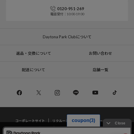
0120-951-269
電話受付：10:00-19:00
Daytona Park Clubについて
返品・交換について
お問い合わせ
配送について
店舗一覧
コーポレートサイト
リクルート
サステナブルマークについて
プライバシーポリシー
特定商取引法・古物営業法に基づく表記
当サイトでは利用体験の向上およびコンテンツの最適な提供、トラフィック