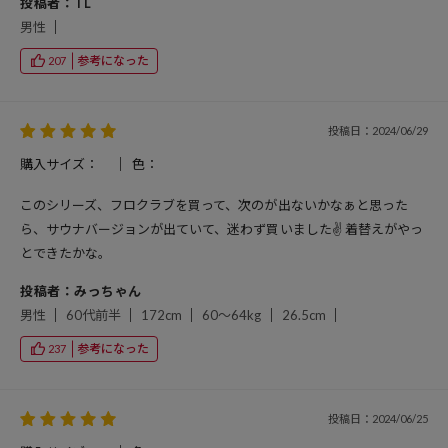
投稿者：TL
男性
参考になった
207
投稿日：2024/06/29
購入サイズ：
色：
このシリーズ、フロクラブを買って、次のが出ないかなぁと思った
ら、サウナバージョンが出ていて、迷わず買いました✌️ 着替えがやっ
とできたかな。
投稿者：みっちゃん
男性
60代前半
172cm
60～64kg
26.5cm
参考になった
237
投稿日：2024/06/25