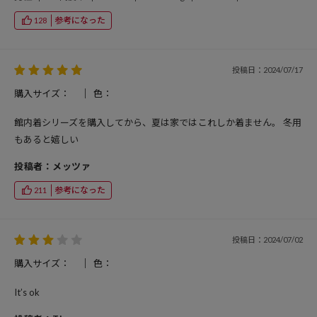
参考になった
128
投稿日：2024/07/17
購入サイズ：
色：
館内着シリーズを購入してから、夏は家ではこれしか着ません。 冬用
もあると嬉しい
投稿者：メッツァ
参考になった
211
投稿日：2024/07/02
購入サイズ：
色：
It’s ok