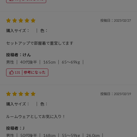
投稿日：2025/02/27
購入サイズ：
色：
セットアップで部屋着で重宝してます
投稿者：けん
男性
40代後半
165cm
65～69kg
参考になった
131
投稿日：2025/02/19
購入サイズ：
色：
ルームウェアとしてお気に入り！
投稿者：J
男性
50代後半
168cm
55～59kg
26.0cm