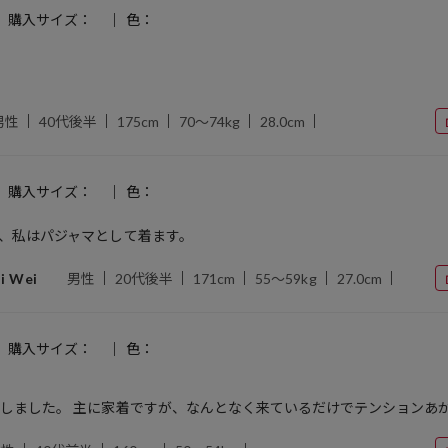
購入サイズ：
色：
男性
40代後半
175cm
70～74kg
28.0cm
購入サイズ：
色：
、私はパジャマとして着ます。
 Wei
男性
20代後半
171cm
55～59kg
27.0cm
購入サイズ：
色：
しました。 主に家着ですが、なんとなく来ているだけでテンションあ