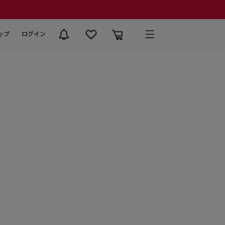
ップ
ログイン