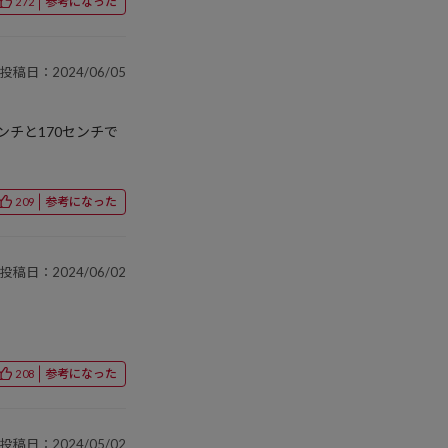
参考になった
272
投稿日：2024/06/05
チと170センチで
参考になった
209
投稿日：2024/06/02
参考になった
208
投稿日：2024/05/02