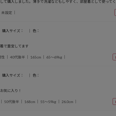
して購入しました。薄手で洗濯などもしやすく、部屋着として使ってく
未設定
購入サイズ：
色：
着で重宝してます
男性
40代後半
165cm
65～69kg
購入サイズ：
色：
てお気に入り！
50代後半
168cm
55～59kg
26.0cm