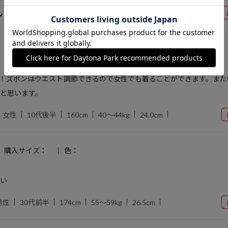
ん
男性
60代前半
172cm
60～64kg
26.5cm
購入サイズ：
色：
！ズボンはウエスト調節できるので女性でも着ることができます。また
と思います。
女性
10代後半
160cm
40～44kg
24.0cm
購入サイズ：
色：
すい
男性
30代前半
174cm
55～59kg
26.5cm