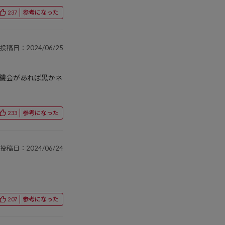
参考になった
237
投稿日：2024/06/25
機会があれば黒かネ
参考になった
233
投稿日：2024/06/24
参考になった
207