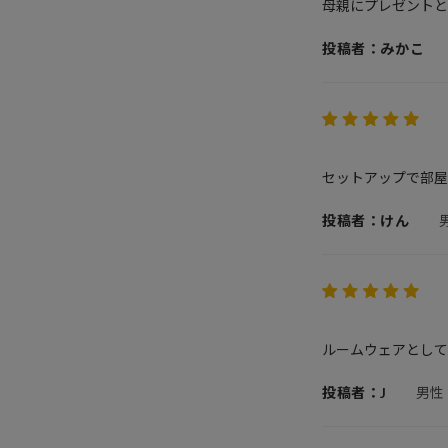
母親にプレゼントと
投稿者：みかこ
セットアップで部屋
投稿者：けん
ルームウェアとし
投稿者：J
男性