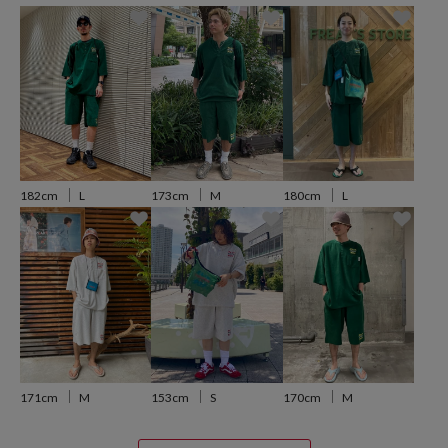
おすすめコーディネート
毎年人気の「サウベニア館内着」セットアップが、2025年春夏シーズ
ンも登場。
サウナ後のリラックスウェアとしてはもちろん、音楽フェスやアウト
ドアイベント、在宅ワークやおうち時間にぴったりのルームウェアと
しても最適なアイテムです。
トップス・ボトムスを別々に使えば、カジュアルコーデやワンマイル
ウェアとしても活躍。
ゆったりとしたユニセックス仕様のリラックスシルエットなので、メ
173cm
M
182cm
L
180cm
L
ンズ・レディース問わず幅広い層におすすめです。
着回し力と快適さを兼ね備えた、今季マストバイな館内着風セットア
ップをぜひワードローブに。
【PARI PARI apt. / パリパリアパート】
台湾・台南に位置する3階建ての複合型スペースです。
セレクトショップ、カフェ＆スイーツ、宿泊体験がひとつになった空
171cm
M
153cm
S
170cm
M
間で、独自の美意識でローカルカルチャーと国内外のスタイルをつな
ぎ、暮らしの多様性と可能性を表現しています。