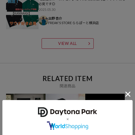
必見です◎
6,600
円（2025年5月26日時点）
2025.05.30
※「参考価格」とは、Daytona Parkにおける対象商品の通常販売（先
出野 杏介
FREAK'S STORE ららぽーと横浜店
行予約・先行割引は含まれません）開始時点の価格です。
ブランド説明
VIEW ALL
RELATED ITEM
関連商品