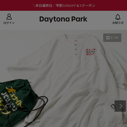
ニューを閉じる
＼本日最終日／早割10%OFF＆5クーポン
ログイン
お知らせ
1
/
49