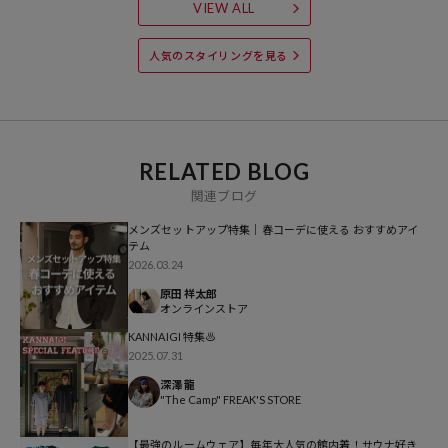
VIEW ALL
日常と旅のあいだにあるような、感性豊かな出会いが重なる場所とな
るよう願っております。
人気のスタイリングを見る
※こちらの商品は、弊社管理上のカラーを表記しております為、タグ
のカラー表記と異なる記載となっております。
【サイト表記：タグ表記】
RELATED BLOG
グレー：アッシュグレー
関連ブログ
グリーン：グリーン
メンズセットアップ特集｜春コーデに使える おすすめアイ
テム
※掲載画像の商品の色味は、屋外や屋内の光の照射や角度により実物
2026.03.24
と色味が異なる場合がございます。また表示のサイズ感と実物は若干
原田 祥太郎
異なる場合もございますので、予めご了承ください。
オンラインストア
KANNAIGI 特集♨️
※着用、お取り扱いの際は、商品についている品質表示とアテンショ
2025.07.31
ンタグを必ずご確認下さい。
深澤 龍
"The Camp" FREAK'S STORE
【最強のルームウェア】毎年大人気の館内着！サウナ好き
参考価格