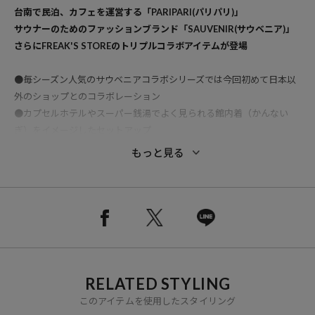
台南で民泊、カフェを運営する「PARIPARI(パリパリ)」
サウナーのためのファッションブランド「SAUVENIR(サウベニア)」
さらにFREAK'S STOREのトリプルコラボアイテムが登場
●毎シーズン人気のサウベニアコラボシリーズでは今回初めて日本以
外のショップとのコラボレーション
●カプセルホテルやスーパー銭湯でよく見られる館内着（かんない
ぎ）をイメージしたセットアップ
●パイル素材で、サウナ上がりでもべたつくこと無く着られるのも嬉
もっと見る
しいポイント
●肌触りも良く、ルームウェアとしてもオススメ
●ナップサックが付属として付くのも初めての仕様となり、ロゴデザ
インも館内着の各モデルロゴに合わせたデザインになります
●ナップサックはお店のオーナメントにインスパイアされたカラーと
なっています
RELATED STYLING
※ナップサックサイズ：幅35cm × 高さ40cm
このアイテムを使用したスタイリング