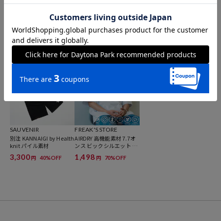
SAUVENIR
SAUVENIR
SAUVENIR
別注 オールナイトサウナ
別注 オールナイトサウナ
別注 KANNAIGI by Health
KANNAIGI パウダー加工
KANNAIGI 裏毛セットア
knit 裏毛素材
裏毛セットアップ ナップ
ップ ナップサック付き
3,960
3,960
2,996
40%OFF
40%OFF
40%OFF
円
円
円
サック付き
SAUVENIR
FREAK'S STORE
別注 KANNAIGI by Health
AIRDRY 高機能素材 7.7オ
knit パイル素材
ンス ビックシルエット ク
ルーネック ポケットTシ
3,300
1,498
40%OFF
70%OFF
円
円
ャツ/吸水速乾/遮熱性/UV
カット