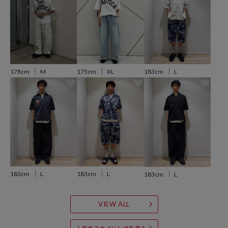
がおすすめ。今っぽく着るならワイドスラックスやナイロンパンツと
合わせてストリート寄りに振るのも◎。ショーツと合わせて夏らしく
軽快に着こなすのも相性抜群です。肌寒い季節はシャツやライトアウ
ターのインナーとしてロゴを覗かせるレイヤードもおすすめで、シー
ズンを通して着回せる一枚です。
183cm
L
178cm
M
175cm
XL
※掲載画像の商品の色味は、屋外や屋内の光の照射や角度により実物
と色味が異なる場合がございます。また表示のサイズ感と実物は若干
異なる場合もございますので、予めご了承ください。
※着用、お取り扱いの際は、商品についている品質表示とアテンショ
ンタグを必ずご確認下さい。
183cm
L
183cm
L
183cm
L
参考価格
7,997
円（2026年3月9日時点）
VIEW ALL
※「参考価格」とは、Daytona Parkにおける対象商品の通常販売（先
行予約・先行割引は含まれません）開始時点の価格です。