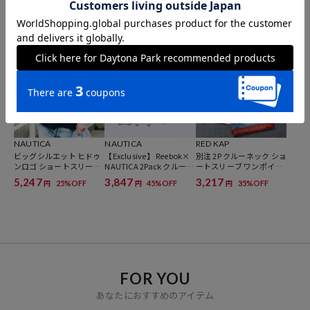
ントダイ アーチロゴ ショ
ントダイ ヒドゥンロゴ シ
トパッチ アーチロゴ ショ
ートスリーブ Tシャツ
ョートスリーブ ポケット
ートスリーブTシャツ
5,848
5,997
5,997
35%OFF
25%OFF
25%OFF
円
円
円
Tシャツ
NAUTICA
NAUTICA
RED KAP
ビッグシルエット ヒドゥ
【Exclusive】 Reebok×
別注 2P クルーネック ショ
ンロゴ ショートスリーブ
NAUTICA 2Pack クルーネ
ートスリーブ ワンポイン
ポケットTシャツ
ック ショートスリーブT
トロゴ ポケットTee 2枚セ
5,247
3,847
3,217
25%OFF
45%OFF
35%OFF
円
円
円
シャツ
ット
FOR YOU
あなたにおすすめのアイテム