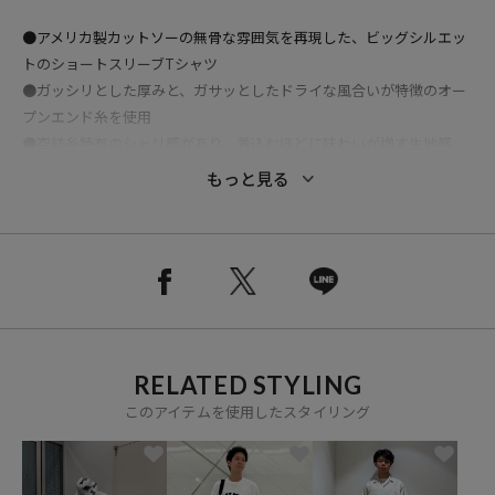
●アメリカ製カットソーの無骨な雰囲気を再現した、ビッグシルエッ
トのショートスリーブTシャツ
●ガッシリとした厚みと、ガサッとしたドライな風合いが特徴のオー
プンエンド糸を使用
●空紡糸特有のシャリ感があり、着込むほどに味わいが増す生地感
●フロントにはNAUTICA定番のアーチロゴを大胆に配置
もっと見る
●一枚着でも主役になる存在感のあるデザイン
●今季より着丈バランスを見直し、オーバーサイズ過ぎないシルエッ
トにアップデート
●程よくリラックス感のあるフィットで、幅広いスタイリングに対応
●左脇にはリフレクターピスネームをレイアウトし、さりげないアク
セントをプラス
RELATED STYLING
おすすめコーディネート
無骨なオープンエンド糸の風合いと存在感のあるアーチロゴが主役に
このアイテムを使用したスタイリング
なるTシャツなので、デニムやチノ、カーゴパンツなど王道アメカジ
ボトムと合わせるだけで雰囲気のあるスタイリングが完成します。足
元はボリュームのあるスニーカーやワークブーツでラフにまとめるの