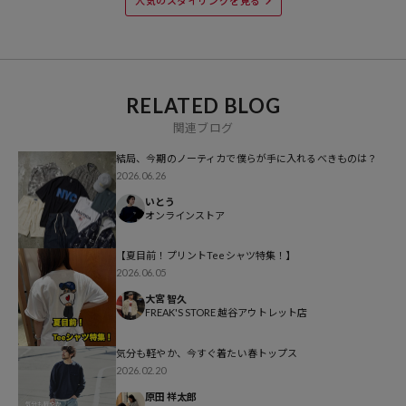
人気のスタイリングを見る
ブランド説明
【NAUTICA/ノーティカ】
1983年、ニューヨークで誕生した「NAUTICA（ノーティカ）」は、
RELATED BLOG
ラテン語で“航海”を意味する名の通り、海からのインスピレーション
関連ブログ
を日常のスタイルに届けることをビジョンに掲げたブランドです。
6つのアウターウェアから始まり、現在では世界30カ国以上で70を超
結局、今期のノーティカで僕らが手に入れるべきものは？
えるカテゴリーを展開。プレッピーなマリンスタイルをベースに、シ
2026.06.26
ンプルでクリーンなデザインはストリートシーンにも広がり、幅広い
いとう
オンラインストア
世代に愛されています。
近年ではリル・ヨッティやダイヤモンド・サプライなどとのコラボレ
【夏目前！プリントTeeシャツ特集！】
ーションも話題に。伝統を現代的に再解釈し、汎用性と快適性を備え
2026.06.05
たデイリーウェアを提案し続けています。
大宮 智久
FREAK'S STORE 越谷アウトレット店
気分も軽やか、今すぐ着たい春トップス
2026.02.20
原田 祥太郎