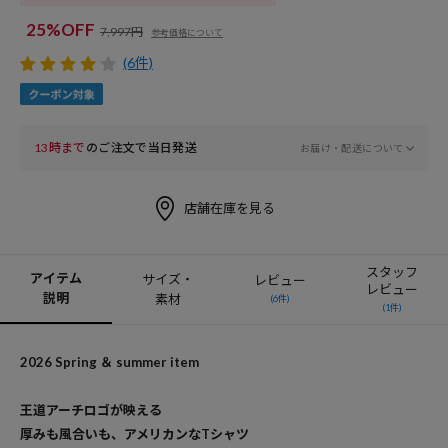
25%OFF
7,997円
参考価格について
(6件)
13時まで
のご注文で当日発送
お届け・配送について
店舗在庫を見る
スタッフ
アイテム
サイズ・
レビュー
レビュー
説明
素材
(6件)
(1件)
2026 Spring ＆ summer item
王道アーチロゴが映える
厚みも風合いも、アメリカンなTシャツ