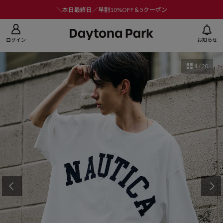
ニューを閉じる
＼本日最終日／早割10%OFF＆5クーポン
ログイン
お知らせ
1
/
20