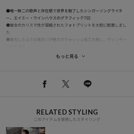
●唯一無二の歌声と存在感で世界を魅了したシンガーソングライタ
ー、エイミー・ワインハウスのグラフィックTEE
●彼女のカリスマ性が凝縮されたフォトプリントを大胆に配置しまし
た
●着古したような風合いが魅力のウォッシュ加工を施し、ヴィンテー
ジ感を演出
●ボディのブラックカラーとフォトプリントのコントラストが、コー
もっと見る
ディネートに深みを与えます
●トレンドに左右されないタイムレスなデザインは、長く愛用できる
特別な一枚です
おすすめコーディネート
このTシャツを主役に、シンプルながらも雰囲気のあるスタイルがお
すすめです。ボトムスはブラックデニムやレザーパンツを合わせ、足
RELATED STYLING
元はブーツでロックテイストをプラス。また、古着感を出し、カーゴ
パンツやブルージーンズに足元はローテクスニーカーで、古着ミック
このアイテムを使用したスタイリング
ススタイルを楽しむのも◎。