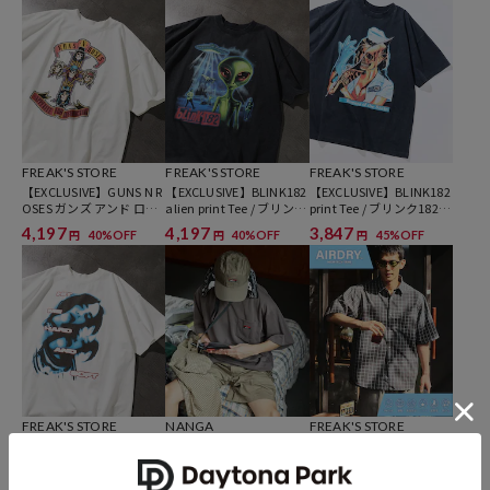
ど自分たちが本気でカッコ良いと思うものをセレクト。積極的に楽し
む生活体験者＝フリークとして、アメリカンライフスタイルの楽しみ
方を提案するセレクトショップです。
FREAK'S STORE
FREAK'S STORE
FREAK'S STORE
【EXCLUSIVE】GUNS N R
【EXCLUSIVE】BLINK182
【EXCLUSIVE】BLINK182
OSES ガンズ アンド ロー
alien print Tee / ブリンク
print Tee / ブリンク182
ゼス フロントプリント ク
182 エイリアングラフィ
プリント クルーネック T
4,197
4,197
3,847
40%OFF
40%OFF
45%OFF
円
円
円
ルーネック Tシャツ
ックプリント クルーネッ
シャツ
ク Tシャツ
FREAK'S STORE
NANGA
FREAK'S STORE
【EXCLUSIVE】BILLIE EIL
別注 neo-PRO スピンドル
AIRDRY HIGH TECHYARN
ISH S/S Tee/ビリー・アイ
ワンポイントロゴ ポケッ
高機能素材 ブロード レギ
リッシュ フロントプリン
トTシャツ 日本製 UVカッ
ュラーカラーシャツ ショ
3,498
6,930
2,697
50%OFF
10%OFF
55%OFF
円
円
円