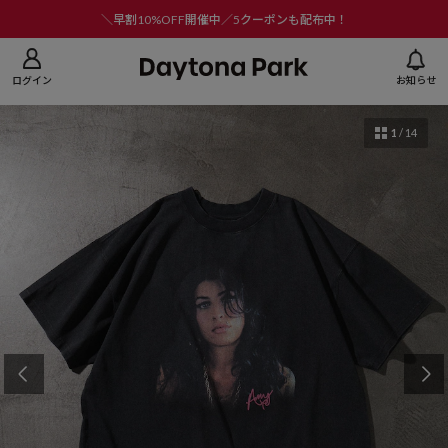
ニューを閉じる
＼早割10%OFF開催中／5クーポンも配布中！
ログイン
お知らせ
1
/
14