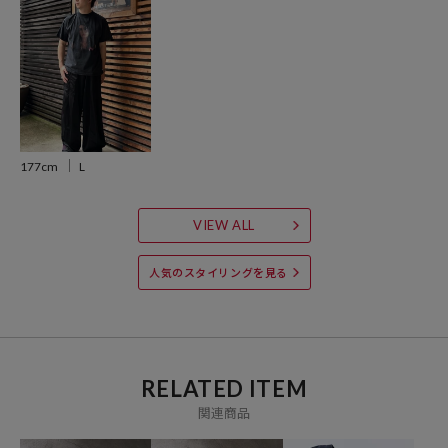
※掲載画像の商品の色味は、屋外や屋内の光の照射や角度により実物
と色味が異なる場合がございます。また表示のサイズ感と実物は若干
異なる場合もございますので、予めご了承ください。
※着用、お取り扱いの際は、商品についている品質表示とアテンショ
ンタグを必ずご確認下さい。
177cm
L
参考価格
VIEW ALL
6,996
円（2026年4月23日時点）
人気のスタイリングを見る
※「参考価格」とは、Daytona Parkにおける対象商品の通常販売（先
行予約・先行割引は含まれません）開始時点の価格です。
ブランド説明
【FREAK'S STORE / フリークスストア】
RELATED ITEM
「アメリカの豊かさとワクワク・ドキドキを日本に伝えたい」という
関連商品
想いからスタート。1986年の創業以来、洋服、雑貨、インテリアな