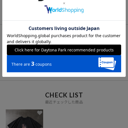
トTシャツ
ト 吸水速乾
ートスリーブ 吸水速乾
FOR YOU
あなたにおすすめのアイテム
VIEW ALL
CHECK LIST
最近チェックした商品