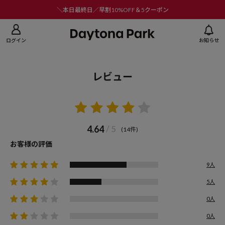
ニューを閉じる
＼本日最終日／早割10%OFF＆5クーポン
ログイン
お知らせ
レビュー
4.64
/ 5
(14件)
お客様の評価
9人
5人
0人
0人