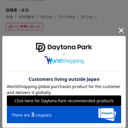
投稿者：はな
女性
40代後半
165cm
55～59kg
24.5cm
参考になった
77
投稿日：2025/10/01
購入サイズ：L
色：ベージュ
Ｌサイズを購入しました。ゆったりと着れて、 色も思っていた通り。
ヘビロテで着ております。
投稿者：mawr
男性
50代前半
173cm
80～84kg
27.0cm
参考になった
81
投稿日：2025/09/20