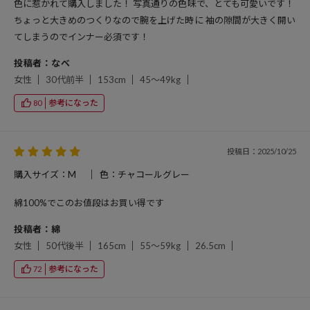
色に惹かれて購入しました！ 写真通りの色味で、とても可愛いです！
ちょっと大きめのつくりなので腕を上げた時に 袖の隙間が大きく開い
てしまうのでインナー必須です！
投稿者：なべ
女性
30代前半
153cm
45～49kg
参考になった
80
投稿日：2025/10/25
購入サイズ：M
色：チャコールグレー
綿100%でこのお値段はお買い得です
投稿者：綿
女性
50代後半
165cm
55～59kg
26.5cm
参考になった
72