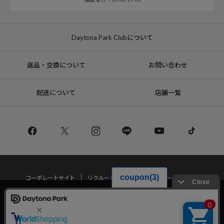
Daytona Park Clubについて
返品・交換について
お問い合わせ
配送について
店舗一覧
コーポレートサイト
リクルート
サステナブルマークについて
プライバシーポリシー
特定商取引法・古物営業法に基づく表記
当サイトでは利用体験の向上およびコンテンツの最適な提供、トラフィック
の分析を目的としてCookieを使用しています。
サイトの閲覧を継続された場合、Cookieの利用に同意したことものといたし
Copyright © DAYTONA INTERNATIONAL Co.,Ltd All Rights Reserved.