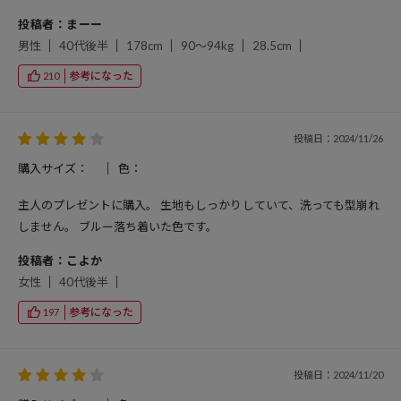
投稿者：まーー
男性
40代後半
178cm
90～94kg
28.5cm
参考になった
210
投稿日：2024/11/26
購入サイズ：
色：
主人のプレゼントに購入。 生地もしっかりしていて、洗っても型崩れ
しません。 ブルー落ち着いた色です。
投稿者：こよか
女性
40代後半
参考になった
197
投稿日：2024/11/20