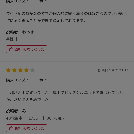
購入サイズ：
色：
ワイドめの商品なのですが個人的に緩く着るのは好きなのでいい感じ
にゆるく着ることができて満足しております。
投稿者：わっきー
男性
参考になった
228
投稿日：2024/11/17
購入サイズ：
色：
旦那さん用に買いました。厚手でビックシルエットで喜ばれました
が、だいぶ大きめでした。
投稿者：みー
40代後半
175cm
80～84kg
参考になった
189