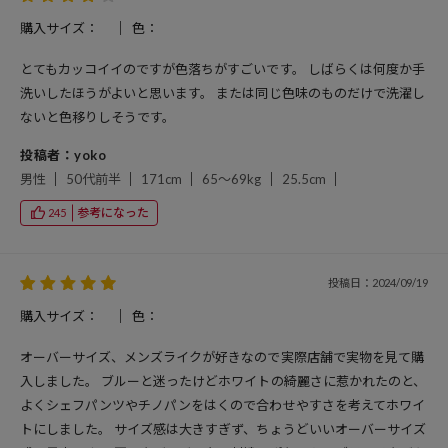
購入サイズ：
色：
とてもカッコイイのですが色落ちがすごいです。 しばらくは何度か手
洗いしたほうがよいと思います。 または同じ色味のものだけで洗濯し
ないと色移りしそうです。
投稿者：yoko
男性
50代前半
171cm
65～69kg
25.5cm
参考になった
245
投稿日：2024/09/19
購入サイズ：
色：
オーバーサイズ、メンズライクが好きなので実際店舗で実物を見て購
入しました。 ブルーと迷ったけどホワイトの綺麗さに惹かれたのと、
よくシェフパンツやチノパンをはくので合わせやすさを考えてホワイ
トにしました。 サイズ感は大きすぎず、ちょうどいいオーバーサイズ