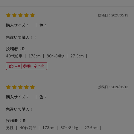
投稿日：2024/06/13
購入サイズ：
色：
色違いで購入！！
投稿者：R
40代前半
173cm
80～84kg
27.5cm
参考になった
268
投稿日：2024/06/13
購入サイズ：
色：
色違いで購入！
投稿者：Ｒ
男性
40代前半
173cm
80～84kg
27.5cm