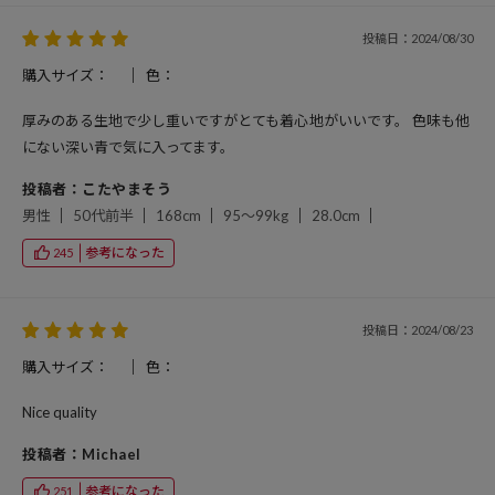
投稿日：2024/08/30
購入サイズ：
色：
厚みのある生地で少し重いですがとても着心地がいいです。 色味も他
にない深い青で気に入ってます。
投稿者：こたやまそう
男性
50代前半
168cm
95～99kg
28.0cm
参考になった
245
投稿日：2024/08/23
購入サイズ：
色：
Nice quality
投稿者：Michael
参考になった
251