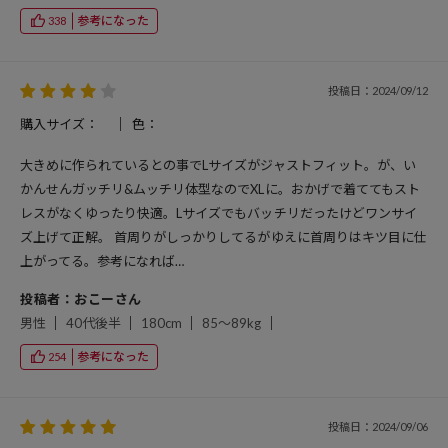
参考になった
338
投稿日：2024/09/12
購入サイズ：
色：
大きめに作られているとの事でLサイズがジャストフィット。が、い
かんせんガッチリ&ムッチリ体型なのでXLに。おかげで着ててもスト
レスがなくゆったり快適。Lサイズでもバッチリだったけどワンサイ
ズ上げて正解。 首周りがしっかりしてるがゆえに首周りはキツ目に仕
上がってる。参考になれば…
投稿者：おこーさん
男性
40代後半
180cm
85～89kg
参考になった
254
投稿日：2024/09/06