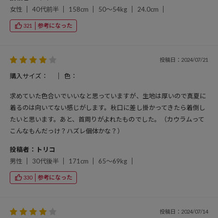
女性
40代前半
158cm
50～54kg
24.0cm
参考になった
321
投稿日：2024/07/21
購入サイズ：
色：
求めていた色合いでいいなと思っていますが、生地は厚いので真夏に
着るのは向いてない感じがします。秋口に差し掛かってきたら着倒し
たいと思います。あと、首周りがよれたものでした。（カウラムって
こんなもんだっけ？ハズレ個体かな？）
投稿者：トリコ
男性
30代後半
171cm
65～69kg
参考になった
330
投稿日：2024/07/14