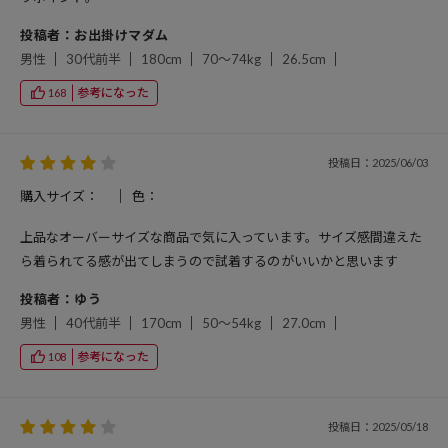
投稿者：お出掛けマダム
男性
30代前半
180cm
70～74kg
26.5cm
参考になった
168
投稿日：2025/06/03
購入サイズ：
色：
上品なオーバーサイズな商品で気に入っています。サイズ感間違えた
ら着られてる感が出てしまうので試着するのがいいかと思います
投稿者：ゆう
男性
40代前半
170cm
50～54kg
27.0cm
参考になった
108
投稿日：2025/05/18