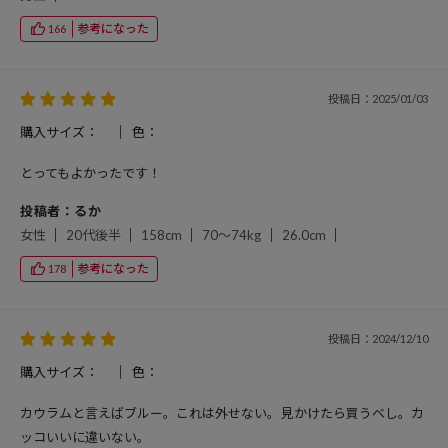
参考になった
166
投稿日：2025/01/03
購入サイズ：
色：
とってもよかったです！
投稿者：るか
女性
20代後半
158cm
70～74kg
26.0cm
参考になった
178
投稿日：2024/12/10
購入サイズ：
色：
カウラムと言えばブルー。これは外せない。見かけたら買うべし。カ
ッコいいに違いない。