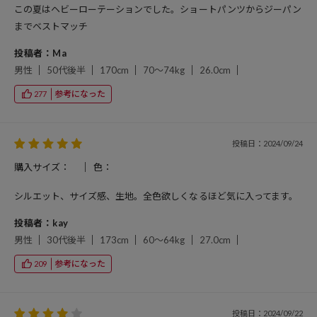
この夏はヘビーローテーションでした。ショートパンツからジーパン
までベストマッチ
投稿者：Ma
男性
50代後半
170cm
70～74kg
26.0cm
参考になった
277
投稿日：2024/09/24
購入サイズ：
色：
シルエット、サイズ感、生地。全色欲しくなるほど気に入ってます。
投稿者：kay
男性
30代後半
173cm
60～64kg
27.0cm
参考になった
209
投稿日：2024/09/22