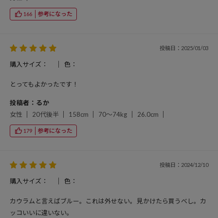
参考になった
166
投稿日：2025/01/03
購入サイズ：
色：
とってもよかったです！
投稿者：るか
女性
20代後半
158cm
70～74kg
26.0cm
参考になった
179
投稿日：2024/12/10
購入サイズ：
色：
カウラムと言えばブルー。これは外せない。見かけたら買うべし。カ
ッコいいに違いない。