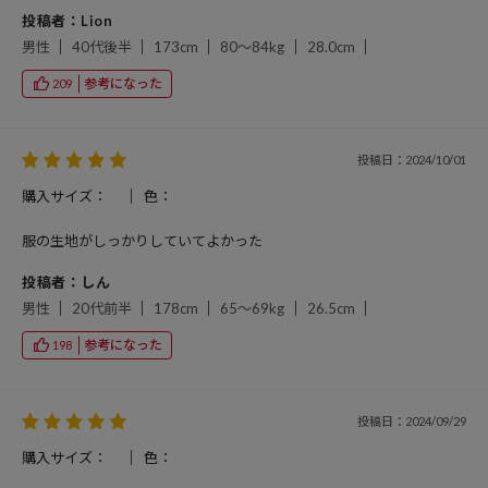
投稿者：Lion
男性
40代後半
173cm
80～84kg
28.0cm
参考になった
209
投稿日：2024/10/01
購入サイズ：
色：
服の生地がしっかりしていてよかった
投稿者：しん
男性
20代前半
178cm
65～69kg
26.5cm
参考になった
198
投稿日：2024/09/29
購入サイズ：
色：