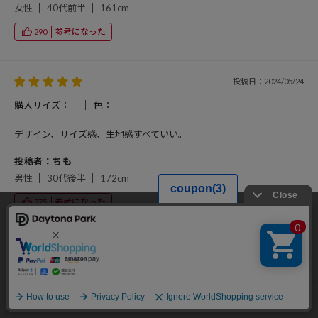
女性
40代前半
161cm
参考になった
290
投稿日：2024/05/24
購入サイズ：
色：
デザイン、サイズ感、生地感すべていい。
投稿者：ちも
男性
30代後半
172cm
参考になった
275
当サイトでは利用体験の向上およびコンテンツの最適な提供、トラフィック
の分析を目的としてCookieを使用しています。
サイトの閲覧を継続された場合、Cookieの利用に同意したことものといたし
投稿日：2024/05/18
ます。
購入サイズ：
色：
詳細については
プライバシーポリシー
をご確認ください。
承諾する
仕事柄トレーナーをしているのでガッチリ体型です。 肩幅が広くても
メニュー
スタイリング
探す
お気に入り
カート