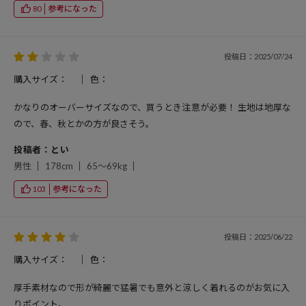
参考になった
80
投稿日：2025/07/24
購入サイズ：
色：
かなりのオーバーサイズなので、買うとき注意が必要！ 生地は地厚な
ので、春、秋とかの方が良さそう。
投稿者：とい
男性
178cm
65～69kg
参考になった
103
投稿日：2025/06/22
購入サイズ：
色：
厚手素材なので形が綺麗で猛暑でも意外と涼しく着れるのがお気に入
りポイント。