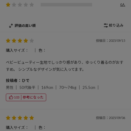
0人
絞り込み
評価の高い順
投稿日：2025/09/15
購入サイズ：
色：
ベビービューティー生地でしっかり感があり、ゆっくり着るのがおす
すめ。 シンプルなデザインが気に入ってます。
投稿者：ひで
男性
50代後半
169cm
70～74kg
25.5cm
参考になった
103
投稿日：2025/09/06
購入サイズ：
色：