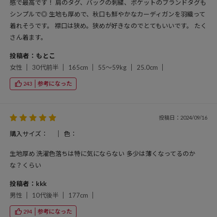
感で最高です！ 肩のタグ、バックの刺繍、ポケットのブランドタグも
シンプルで◎ 生地も厚めで、秋口も鮮やかなカーディガンを羽織って
着れそうです。 襟口は狭め。狭めが好きなのでとてもいいです。 たく
さん着ます。
投稿者：もとこ
女性
30代前半
165cm
55～59kg
25.0cm
参考になった
243
投稿日：2024/09/16
購入サイズ：
色：
生地厚め 洗濯色落ちは特に気にならない 多少は薄くなってるのか
な？くらい
投稿者：kkk
男性
10代後半
177cm
参考になった
294