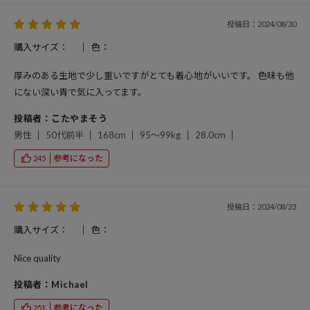
投稿日：2024/08/30
購入サイズ：
色：
厚みのある生地で少し重いですがとても着心地がいいです。 色味も他
にない深い青で気に入ってます。
投稿者：こたやまそう
男性
50代前半
168cm
95～99kg
28.0cm
参考になった
245
投稿日：2024/08/23
購入サイズ：
色：
Nice quality
投稿者：Michael
参考になった
251