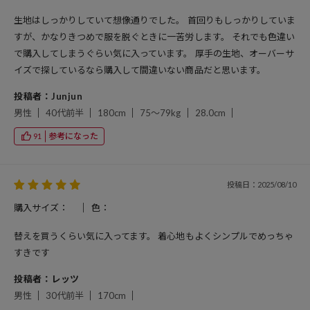
生地はしっかりしていて想像通りでした。 首回りもしっかりしていま
すが、かなりきつめで服を脱ぐときに一苦労します。 それでも色違い
で購入してしまうぐらい気に入っています。 厚手の生地、オーバーサ
イズで探しているなら購入して間違いない商品だと思います。
投稿者：Junjun
男性
40代前半
180cm
75～79kg
28.0cm
参考になった
91
投稿日：2025/08/10
購入サイズ：
色：
替えを買うくらい気に入ってます。 着心地もよくシンプルでめっちゃ
すきです
投稿者：レッツ
男性
30代前半
170cm