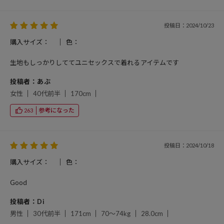
投稿日：2024/10/23
購入サイズ：
色：
生地もしっかりしててユニセックスで着れるアイテムです
投稿者：あぶ
女性
40代前半
170cm
参考になった
263
投稿日：2024/10/18
購入サイズ：
色：
Good
投稿者：Di
男性
30代前半
171cm
70～74kg
28.0cm