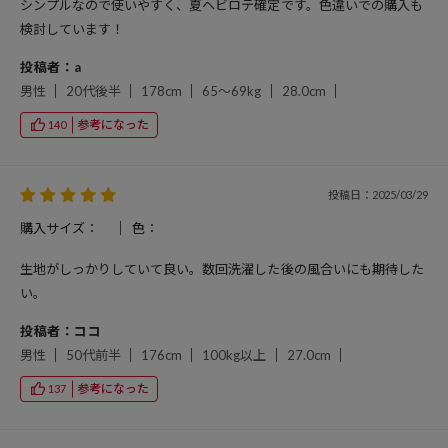
シンプルなので使いやすく、夏ヘビロテ確定です。色違いでの購入も
検討しています！
投稿者：a
男性
20代後半
178cm
65～69kg
28.0cm
参考になった
140
投稿日：2025/03/29
購入サイズ：
色：
生地がしっかりしていて良い。数回洗濯した後の風合いにも期待した
い。
投稿者：ココ
男性
50代前半
176cm
100kg以上
27.0cm
参考になった
137