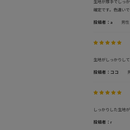
生地が厚手でしっ
確定です。色違いで
投稿者：a
男性
生地がしっかりし
投稿者：ココ
しっかりした生地が
投稿者：r