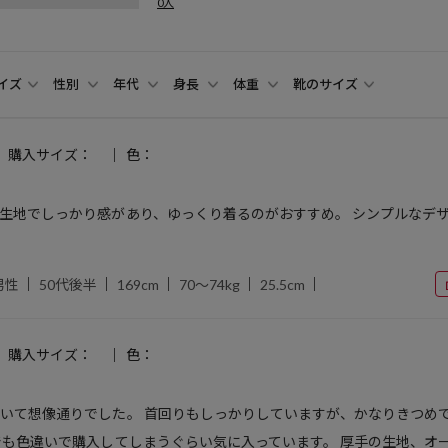
0人
イズ
性別
年代
身長
体重
靴のサイズ
購入サイズ：
色：
生地でしっかり感があり、ゆっくり着るのがおすすめ。 シンプルなデ
男性
50代後半
169cm
70～74kg
25.5cm
購入サイズ：
色：
いて想像通りでした。 首回りもしっかりしていますが、かなりきつめ
でも色違いで購入してしまうぐらい気に入っています。 厚手の生地、オ