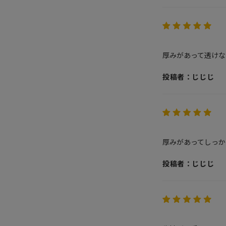
厚みがあって透けな
投稿者：じじじ
厚みがあってしっか
投稿者：じじじ