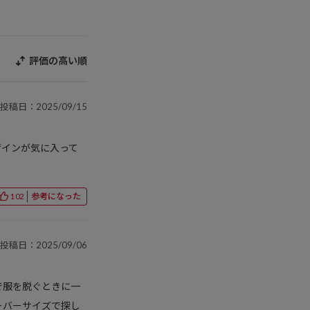
評価の高い順
投稿日：2025/09/15
ザインが気に入って
参考になった
102
投稿日：2025/09/06
で服を脱ぐときに一
ーバーサイズで探し