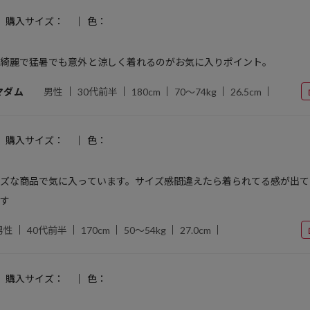
購入サイズ：
色：
が綺麗で猛暑でも意外と涼しく着れるのがお気に入りポイント。
マダム
男性
30代前半
180cm
70～74kg
26.5cm
購入サイズ：
色：
ズな商品で気に入っています。サイズ感間違えたら着られてる感が出て
ます
男性
40代前半
170cm
50～54kg
27.0cm
購入サイズ：
色：