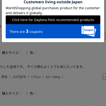
購入サイズ：
色：
いので白でも一枚で着られます。
男性
30代前半
174cm
60～64kg
購入サイズ：
色：
りした生地です。 サイズ感もよくとても気に入ってます。
男性
30代前半
174cm
60～64kg
購入サイズ：
色：