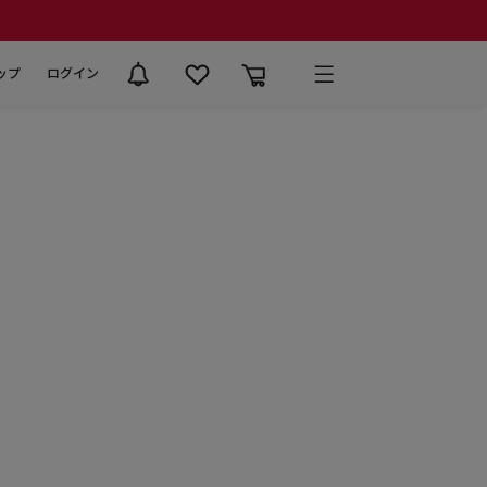
ップ
ログイン