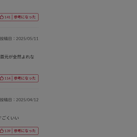
参考になった
141
投稿日：2025/05/11
も首元が全然よれな
参考になった
114
投稿日：2025/04/12
すごくいい
参考になった
139