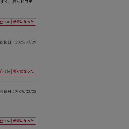
やすく、夏ヘビロテ
参考になった
140
投稿日：2025/03/29
参考になった
136
投稿日：2025/03/03
参考になった
156