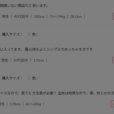
間違いない商品だと思います。
男性
40代前半
180cm
75～79kg
28.0cm
購入サイズ：
色：
に入ってます。 着心地もよくシンプルでめっちゃすきです
男性
30代前半
170cm
購入サイズ：
色：
イズなので、買うとき注意が必要！ 生地は地厚なので、春、秋とかの
男性
178cm
65～69kg