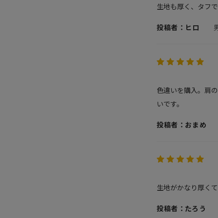
生地も厚く、タフで
投稿者：ヒロ
色違いを購入。肩
いです。
投稿者：おまめ
生地がかなり厚くて
投稿者：たろう