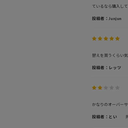
ているなら購入して
投稿者：Junjun
替えを買うくらい気
投稿者：レッツ
かなりのオーバーサ
投稿者：とい