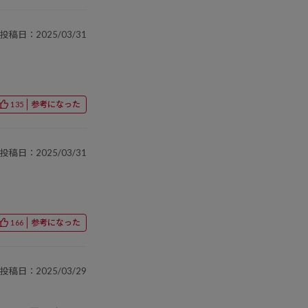
投稿日：2025/03/31
参考になった
135
投稿日：2025/03/31
参考になった
166
投稿日：2025/03/29