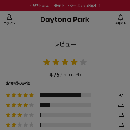
ニューを閉じる
＼早割10%OFF開催中／5クーポンも配布中！
ログイン
お知らせ
レビュー
4.76
/ 5
(106件)
お客様の評価
84人
20人
1人
1人