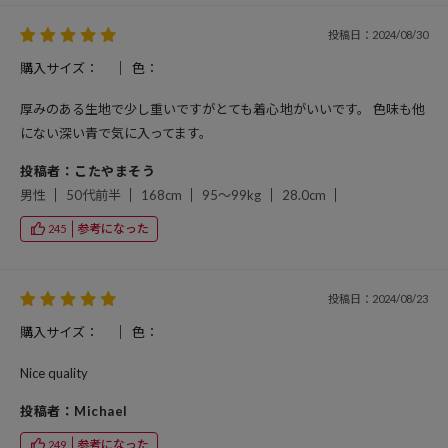
投稿日：2024/08/30
購入サイズ：
色：
厚みのある生地で少し重いですがとても着心地がいいです。 色味も他
にない深い青で気に入ってます。
投稿者：こたやまそう
男性
50代前半
168cm
95～99kg
28.0cm
参考になった
245
投稿日：2024/08/23
購入サイズ：
色：
Nice quality
投稿者：Michael
参考になった
249