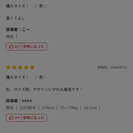
購入サイズ：
色：
重くてよし
投稿者：こー
男性
参考になった
227
投稿日：2024/07/11
購入サイズ：
色：
形、サイズ感、デザインいずれも最高です！
投稿者：hhhh
男性
20代前半
174cm
75～79kg
26.5cm
参考になった
299