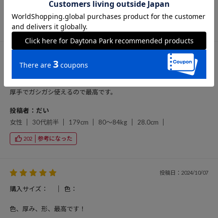
男性
50代後半
173cm
90～94kg
26.0cm
参考になった
222
投稿日：2024/10/14
購入サイズ：
色：
厚手でガシガシ使えるので最高です。
投稿者：だい
女性
30代前半
179cm
80～84kg
28.0cm
参考になった
202
投稿日：2024/10/07
購入サイズ：
色：
色、厚み、形、最高です！