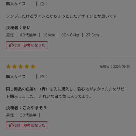
購入サイズ：
色：
シンプルだけどラインとかちょっとしたデザインとか良いです
投稿者：だい
男性
40代前半
184cm
80～84kg
27.5cm
参考になった
202
投稿日：2024/08/30
購入サイズ：
色：
同じ商品の色違い（青）を先に購入し、着心地がよかったためリピー
ト購入しました。 きれいな白で気に入ってます。
投稿者：こたやまそう
男性
50代前半
参考になった
248