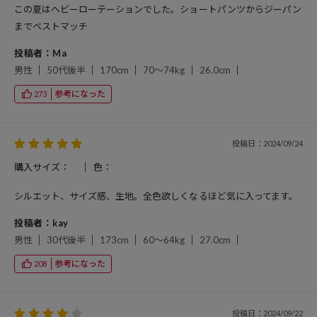
この夏はヘビーローテーションでした。ショートパンツからジーパン
までベストマッチ
投稿者：Ma
男性
50代後半
170cm
70～74kg
26.0cm
参考になった
273
投稿日：2024/09/24
購入サイズ：
色：
シルエット、サイズ感、生地。全色欲しくなるほど気に入ってます。
投稿者：kay
男性
30代後半
173cm
60～64kg
27.0cm
参考になった
208
投稿日：2024/09/22