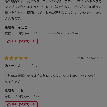
感で最高です！ 肩のタグ、バックの刺繍、ポケットのブランドタグも
シンプルで◎ 生地も厚めで、秋口も鮮やかなカーディガンを羽織って
着れそうです。 襟口は狭め。狭めが好きなのでとてもいいです。 たく
さん着ます。
投稿者：もとこ
女性
30代前半
165cm
55～59kg
25.0cm
参考になった
242
投稿日：2024/09/16
購入サイズ：
色：
生地厚め 洗濯色落ちは特に気にならない 多少は薄くなってるのか
な？くらい
投稿者：kkk
男性
10代後半
177cm
参考になった
294