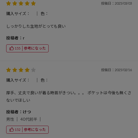
投稿日：2025/03/03
購入サイズ：
色：
しっかりした生地がとっても良い
投稿者：r
参考になった
155
投稿日：2025/02/16
購入サイズ：
色：
厚手、丈夫で良いが着る時首がきつい。。。 ポケットは今後も無くさ
ないでほしい
投稿者：けつ
男性
40代前半
参考になった
152