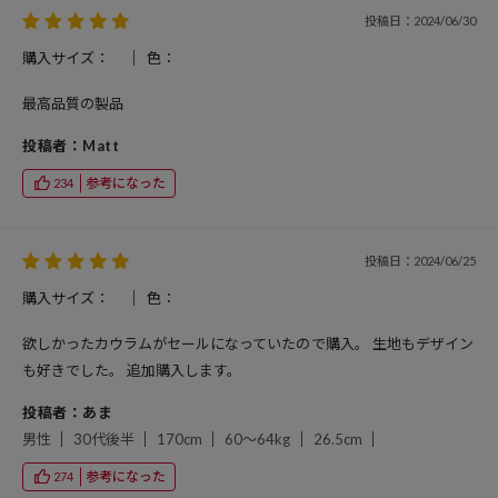
投稿日：2024/06/30
購入サイズ：
色：
最高品質の製品
投稿者：Matt
参考になった
234
投稿日：2024/06/25
購入サイズ：
色：
欲しかったカウラムがセールになっていたので購入。 生地もデザイン
も好きでした。 追加購入します。
投稿者：あま
男性
30代後半
170cm
60～64kg
26.5cm
参考になった
274