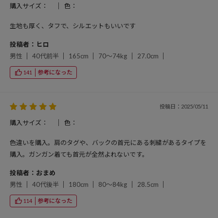
購入サイズ：
色：
生地も厚く、タフで、シルエットもいいです
投稿者：ヒロ
男性
40代前半
165cm
70～74kg
27.0cm
参考になった
141
投稿日：2025/05/11
購入サイズ：
色：
色違いを購入。肩のタグや、バックの首元にある刺繍があるタイプを
購入。ガンガン着ても首元が全然よれないです。
投稿者：おまめ
男性
40代後半
180cm
80～84kg
28.5cm
参考になった
114