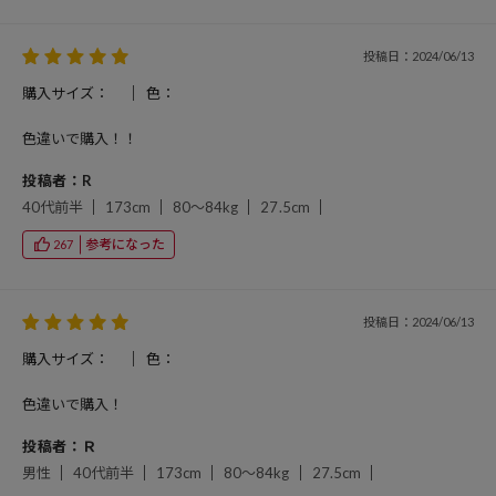
投稿日：2024/06/13
購入サイズ：
色：
色違いで購入！！
投稿者：R
40代前半
173cm
80～84kg
27.5cm
参考になった
267
投稿日：2024/06/13
購入サイズ：
色：
色違いで購入！
投稿者：Ｒ
男性
40代前半
173cm
80～84kg
27.5cm