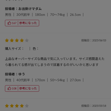
投稿者：お出掛けマダム
男性
30代前半
180cm
70～74kg
26.5cm
参考になった
167
投稿日：2025/06/03
購入サイズ：
色：
上品なオーバーサイズな商品で気に入っています。サイズ感間違えた
ら着られてる感が出てしまうので試着するのがいいかと思います
投稿者：ゆう
男性
40代前半
170cm
50～54kg
27.0cm
参考になった
108
投稿日：2025/05/18