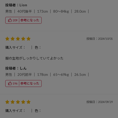
投稿者：Lion
男性
40代後半
173cm
80～84kg
28.0cm
参考になった
209
投稿日：2024/10/01
購入サイズ：
色：
服の生地がしっかりしていてよかった
投稿者：しん
男性
20代前半
178cm
65～69kg
26.5cm
参考になった
196
投稿日：2024/09/29
購入サイズ：
色：