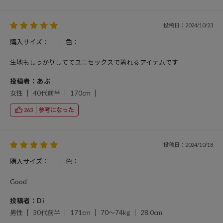
投稿日：2024/10/23
購入サイズ：
色：
生地もしっかりしててユニセックスで着れるアイテムです
投稿者：あぶ
女性
40代前半
170cm
参考になった
263
投稿日：2024/10/18
購入サイズ：
色：
Good
投稿者：Di
男性
30代前半
171cm
70～74kg
28.0cm