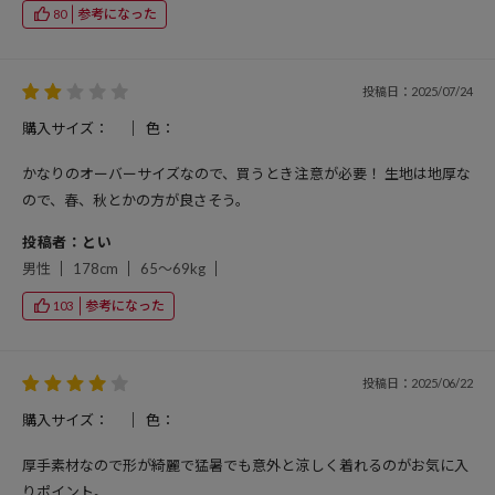
参考になった
80
投稿日：2025/07/24
購入サイズ：
色：
かなりのオーバーサイズなので、買うとき注意が必要！ 生地は地厚な
ので、春、秋とかの方が良さそう。
投稿者：とい
男性
178cm
65～69kg
参考になった
103
投稿日：2025/06/22
購入サイズ：
色：
厚手素材なので形が綺麗で猛暑でも意外と涼しく着れるのがお気に入
りポイント。