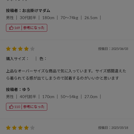
投稿者：お出掛けマダム
男性
30代前半
180cm
70～74kg
26.5cm
参考になった
169
投稿日：2025/06/03
購入サイズ：
色：
上品なオーバーサイズな商品で気に入っています。サイズ感間違えた
ら着られてる感が出てしまうので試着するのがいいかと思います
投稿者：ゆう
男性
40代前半
170cm
50～54kg
27.0cm
参考になった
110
投稿日：2025/05/18