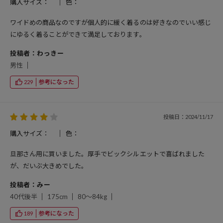
購入サイズ：
色：
ワイドめの商品なのですが個人的に緩く着るのは好きなのでいい感じ
にゆるく着ることができて満足しております。
投稿者：わっきー
男性
参考になった
229
投稿日：2024/11/17
購入サイズ：
色：
旦那さん用に買いました。厚手でビックシルエットで喜ばれました
が、だいぶ大きめでした。
投稿者：みー
40代後半
175cm
80～84kg
参考になった
189