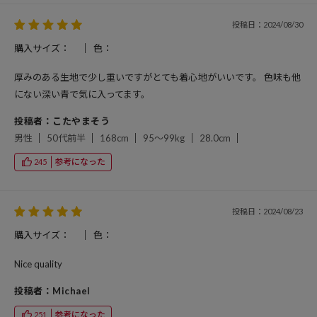
投稿日：2024/08/30
購入サイズ：
色：
厚みのある生地で少し重いですがとても着心地がいいです。 色味も他
にない深い青で気に入ってます。
投稿者：こたやまそう
男性
50代前半
168cm
95～99kg
28.0cm
参考になった
245
投稿日：2024/08/23
購入サイズ：
色：
Nice quality
投稿者：Michael
参考になった
251