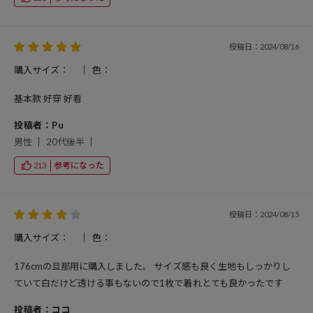
投稿日：2024/08/16
購入サイズ：
色：
基本款 好穿 好看
投稿者：Pu
男性
20代後半
参考になった
213
投稿日：2024/08/15
購入サイズ：
色：
176cmの旦那用に購入しました。 サイズ感も良く生地もしっかりし
ていて白だけど透ける事もないので1枚で着れとても良かったです
投稿者：ココ