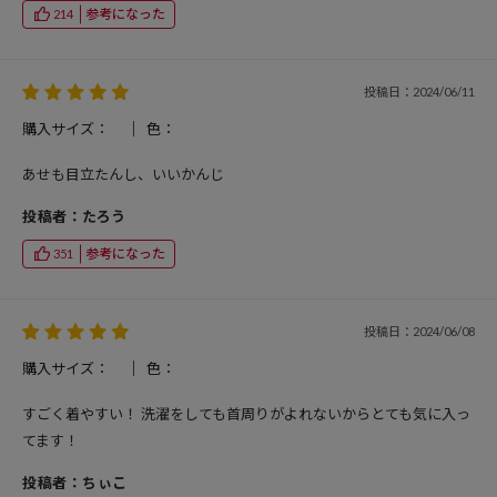
参考になった
214
投稿日：2024/06/11
購入サイズ：
色：
あせも目立たんし、いいかんじ
投稿者：たろう
参考になった
351
投稿日：2024/06/08
購入サイズ：
色：
すごく着やすい！ 洗濯をしても首周りがよれないからとても気に入っ
てます！
投稿者：ちぃこ