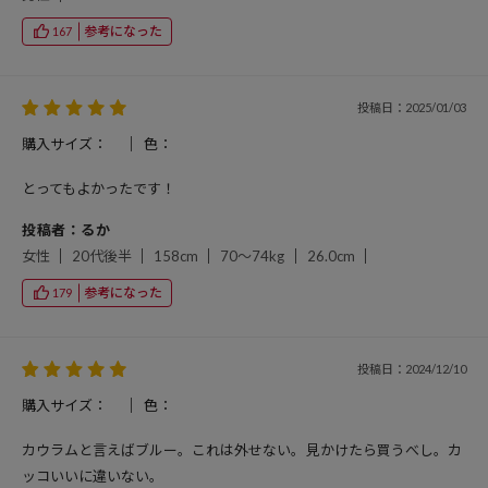
参考になった
167
投稿日：2025/01/03
購入サイズ：
色：
とってもよかったです！
投稿者：るか
女性
20代後半
158cm
70～74kg
26.0cm
参考になった
179
投稿日：2024/12/10
購入サイズ：
色：
カウラムと言えばブルー。これは外せない。見かけたら買うべし。カ
ッコいいに違いない。