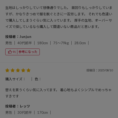
生地はしっかりしていて想像通りでした。 首回りもしっかりしていま
すが、かなりきつめで服を脱ぐときに一苦労します。 それでも色違い
で購入してしまうぐらい気に入っています。 厚手の生地、オーバーサ
イズで探しているなら購入して間違いない商品だと思います。
投稿者：Junjun
男性
40代前半
180cm
75～79kg
28.0cm
参考になった
91
投稿日：2025/08/10
購入サイズ：
色：
替えを買うくらい気に入ってます。 着心地もよくシンプルでめっちゃ
すきです
投稿者：レッツ
男性
30代前半
170cm