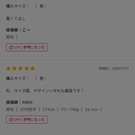
購入サイズ：
色：
重くてよし
投稿者：こー
男性
参考になった
229
投稿日：2024/07/11
購入サイズ：
色：
形、サイズ感、デザインいずれも最高です！
投稿者：hhhh
男性
20代前半
174cm
75～79kg
26.5cm
参考になった
299