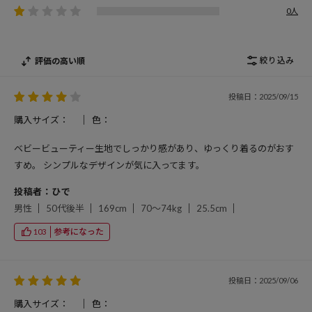
0人
絞り込み
評価の高い順
投稿日：2025/09/15
購入サイズ：
色：
ベビービューティー生地でしっかり感があり、ゆっくり着るのがおす
すめ。 シンプルなデザインが気に入ってます。
投稿者：ひで
男性
50代後半
169cm
70～74kg
25.5cm
参考になった
103
投稿日：2025/09/06
購入サイズ：
色：