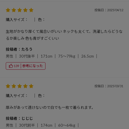
投稿日：2025/04/12
購入サイズ：
色：
生地がかなり厚くて風合いがいい ネックも太くて、洗濯したらどうな
るか楽しみ 色も青がすごくいい
投稿者：たろう
男性
30代後半
171cm
75～79kg
26.5cm
参考になった
139
投稿日：2025/03/31
購入サイズ：
色：
厚みがあって透けないので白でも一枚で着られます。
投稿者：じじじ
男性
30代前半
174cm
60～64kg