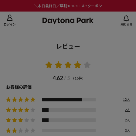
ニューを閉じる
＼本日最終日／早割10%OFF＆5クーポン
ログイン
お知らせ
レビュー
4.62
/ 5
(16件)
お客様の評価
12人
2人
2人
0人