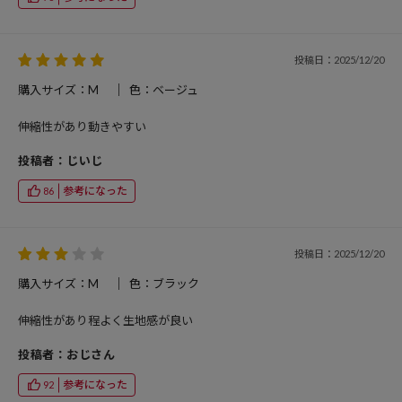
投稿日：2025/12/20
購入サイズ：M
色：ベージュ
伸縮性があり動きやすい
投稿者：じいじ
参考になった
86
投稿日：2025/12/20
購入サイズ：M
色：ブラック
伸縮性があり程よく生地感が良い
投稿者：おじさん
参考になった
92