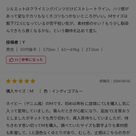
シルエットはクライミングパンツだけどストレートライン。ハリ感が
あって変なテカリもなくホコリもつかないところがいい。Mサイズは
股下72.5となっているが若干短い気が。素材感のせい？もう少し馴染
んできたら良くなるかな。という期待を込めて星5。
投稿者：Y
男性
50代後半
170cm
65～69kg
27.0cm
参考になった
19
投稿日：2026/06/02
購入サイズ：M
色：インディゴブルー
ネイビー（デニム風）のMです。初めは昨秋に店頭にてLを購入し気に
入って愛用していました。傷んだときが心配になり、追加でLを買おう
としましたがネットでも売り切れで、再入荷待ちしていましたが、待
ちきれず思い切ってMを購入。調べていたサイズも数字よりも素材感
も影響して、Lと遜色なくゆとりがあり、むしろ、丈感はこちらの方が