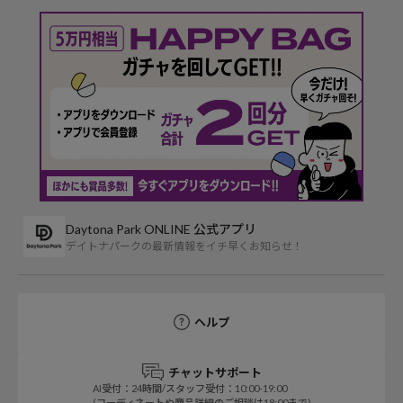
Daytona Park ONLINE 公式アプリ
デイトナパークの最新情報をイチ早くお知らせ！
ヘルプ
チャットサポート
AI受付：24時間/スタッフ受付：10:00-19:00
(コーディネートや商品詳細のご相談は18:00まで)