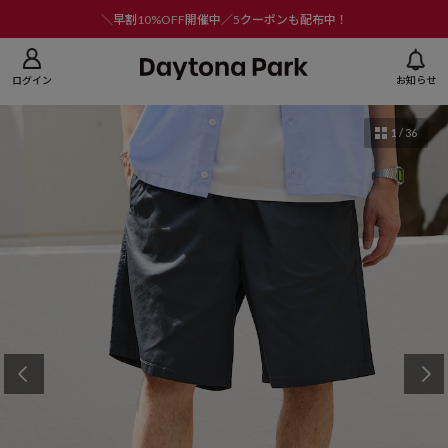
ニューを閉じる
＼早割10%OFF開催中／5クーポンも配布中！
ログイン
お知らせ
1
/
36