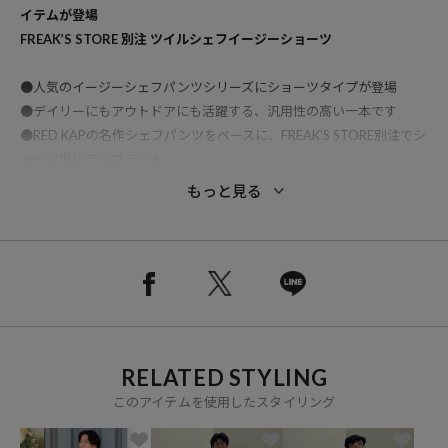
イテムが登場
FREAK’S STORE 別注 ツイルシェフイージーショーツ
●人気のイージーシェフパンツシリーズにショーツタイプが登場
●デイリーにもアウトドアにも活躍する、汎用性の高い一本です
●RED KAPの名作シェフパンツをベースに、FREAK’S STORE別注でシ
ョーツ型にアップデート
●通年着用できるツイル地を使用し、軽すぎず重すぎない程よい生地
もっと見る
感
●リラックス感のあるシルエットに加え、絶妙な股下丈でバランスよ
く着こなせる一本に仕上げました
●後右ポケットには、90’s RED KAPのシェフネームを特別に復刻し、
別注ならではのアクセントに
●ウエストはイージー仕様＋ロゴ入り内スピンドル付きで、サイズ調
整もラクラク
RELATED STYLING
●ベーシックながらもこだわりの詰まったデザインで、街にもアウト
ドアにもフィット
このアイテムを使用したスタイリング
おすすめコーディネート