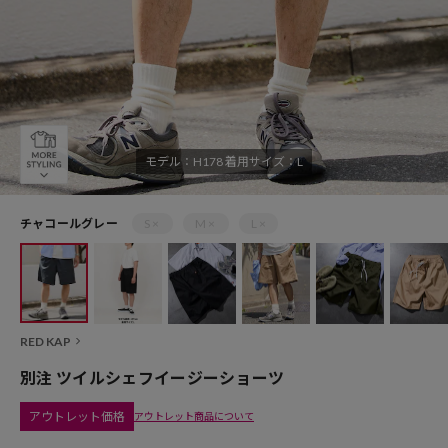
モデル：H178 着用サイズ：L
チャコールグレー
S ×
M ×
L ×
RED KAP
別注 ツイルシェフイージーショーツ
アウトレット価格
アウトレット商品について