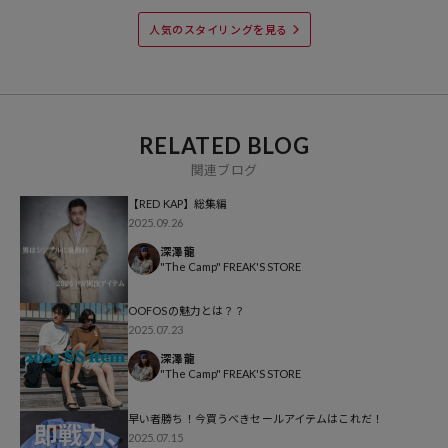
※掲載画像の商品の色味は、屋外や屋内の光の照射や角度により実物
人気のスタイリングを見る
と色味が異なる場合がございます。また表示のサイズ感と実物は若干
異なる場合もございますので、予めご了承ください。
※着用、お取り扱いの際は、商品についている品質表示とアテンショ
ンタグを必ずご確認下さい。
RELATED BLOG
関連ブログ
【RED KAP】総集編
参考価格
2025.09.26
5,500
円（2025年5月12日時点）
深澤 龍
※「参考価格」とは、Daytona Parkにおける対象商品の通常販売（先
"The Camp" FREAK'S STORE
行予約・先行割引は含まれません）開始時点の価格です。
OOFOSの魅力とは？？
ブランド説明
2025.07.23
深澤 龍
【RED KAP/レッドキャップ】
"The Camp" FREAK'S STORE
1922年ディッキーズが創業した翌年に、テネシー州ナッシュビル出身
の二人の兄弟と従兄弟で創業した赤い帽子をトレードマークとしたワ
早い者勝ち！今買うべきセールアイテムはこれだ！
ークウエアーブランド。現在は車メーカーのGM、フォード、メルセ
2025.07.15