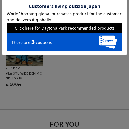
RED KAP
RED KAP
RED KAP
別注 SMU PT-38 SETUP 2
別注 SMU PT-38 2TUCK B
別注 SMU WIDE CHEF PA
TUCK WIDE PANTS
AGGY WIDE TWILL PANTS
NTS
5,596
5,597
5,610
20%OFF
30%OFF
15%OFF
円
円
円
RED KAP
別注 SMU WIDE DENIM C
HEF PANTS
6,600
円
FOR YOU