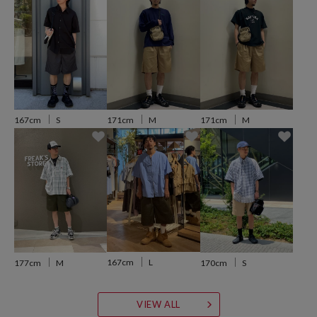
シンプルなロゴTシャツや無地カットソーを合わせて、抜け感のある
夏スタイルに。ワークシャツを羽織れば、ワーク × ストリートのセッ
トアップ風スタイルが完成します。
足元にはスニーカーでカジュアルに、レザーサンダルでリラックス感
を演出するのも◎キャップやナイロンバッグなどのアウトドア小物を
加えて、フェスやキャンプにも対応できる万能コーデにも。
トップスをタックインすれば、シルエットを活かした大人っぽい印象
167cm
S
171cm
M
171cm
M
にも仕上がります。
※こちらの商品は、弊社管理上のカラーを表記しております為、タグ
のカラー表記と異なる記載となっております。
【サイト表記：タグ表記】
チャコールグレー：チャコール
ブラック：ブラック
167cm
L
177cm
M
170cm
S
ベージュ：ベージュ
オリーブ：オリーブ
VIEW ALL