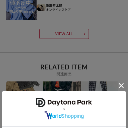
デスベンツ、アウディ、フォルクスワーゲン、ホンダ等、世界のトッ
原田 祥太郎
オンラインストア
プ企業の工場にも採用されている信頼の高いワークウエアーブラン
ド。
VIEW ALL
RELATED ITEM
関連商品