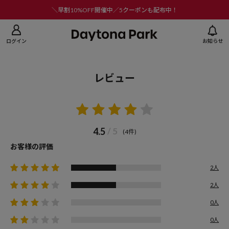
ニューを閉じる
＼早割10%OFF開催中／5クーポンも配布中！
ログイン
お知らせ
レビュー
4.5
/ 5
(4件)
お客様の評価
2人
2人
0人
0人