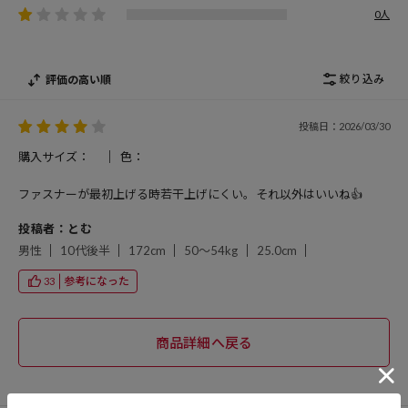
0人
絞り込み
評価の高い順
投稿日：2026/03/30
購入サイズ：
色：
ファスナーが最初上げる時若干上げにくい。それ以外はいいね👍️
投稿者：とむ
男性
10代後半
172cm
50～54kg
25.0cm
参考になった
33