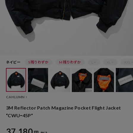
ネイビー
S 残りわずか
M 残りわずか
L ×
XL ×
XXL 
CAHLUMN
3M Reflector Patch Magazine Pocket Flight Jacket
“CWUｰ45P”
37,180
円