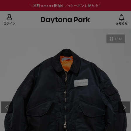
ニューを閉じる
＼早割10%OFF開催中／5クーポンも配布中！
ログイン
お知らせ
1
/
13