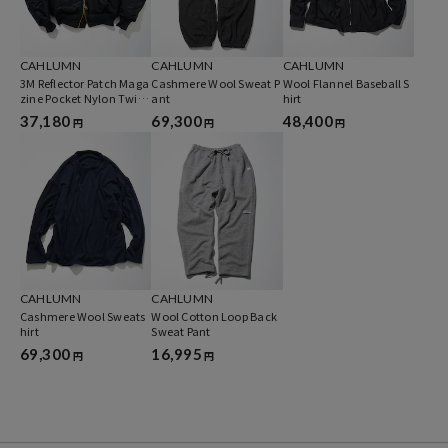
ィアでスタイリスト／ファッションディレクターとして活動してき
た、長谷川昭雄による服と雑誌。
CAHLUMN
CAHLUMN
CAHLUMN
3M Reflector Patch Maga
Cashmere Wool Sweat P
Wool Flannel Baseball S
zine Pocket Nylon Twill
ant
hirt
Flight Jacket “MA-1”
37,180
69,300
48,400
円
円
円
CAHLUMN
CAHLUMN
Cashmere Wool Sweats
Wool Cotton Loop Back
hirt
Sweat Pant
69,300
16,995
円
円