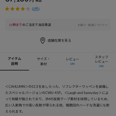
税込
(2件)
13時まで
のご注文で当日発送
お届け・配送について
店舗在庫を見る
スタッフ
アイテム
サイズ・
レビュー
レビュー
説明
素材
(2件)
(0件)
＜CAHLUMN＞のロゴをあしらった、リフレクターワッペンを装備し
たスペシャルバージョンのCWU-45P。＜Laugh and Sunnyday＞によ
って刺繍が施されており、3Mの反射テープ素材を採用しているため、
広い入射角での高い反射が得られる他、複数回のハードな洗濯にも耐
えられます。