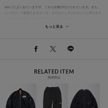
MA-1とよく似ていますが、こちらは襟が付けられています。また、
ミリタリーで使用されるホンモノよりもビッグシルエットに作られて
いるため、街着としても着やすくなっています。
表の背面に付いたポケットには、13インチのPCを入れられ、アーム
もっと見る
に着いたポケットには、アダプターが収納可能です。
※掲載画像の商品の色味は、屋外や屋内の光の照射や角度により実物
と色味が異なる場合がございます。また表示のサイズ感と実物は若干
異なる場合もございますので、予めご了承ください。
※着用、お取り扱いの際は、商品についている品質表示とアテンショ
RELATED ITEM
ンタグを必ずご確認下さい。
関連商品
ブランド説明
【CAHLUMN/カウラム】
ロンドンのMONOCLE やPOPEYE、AH.Hなど数々のファッションメデ