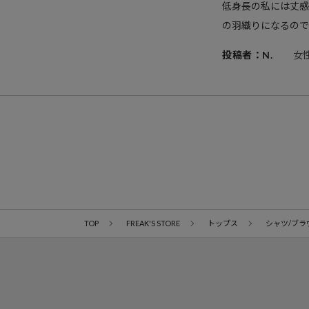
低身長の私には丈感
の羽織りになるので 
投稿者：N.
女
TOP
FREAK'S STORE
トップス
シャツ/ブラ