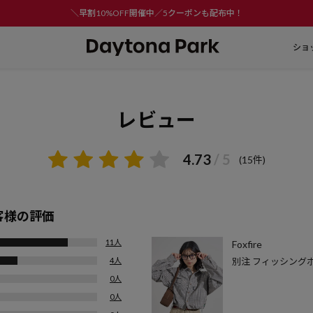
＼早割10%OFF開催中／5クーポンも配布中！
ショ
レビュー
4.73
/ 5
(15件)
客様の評価
11人
Foxfire
4人
別注 フィッシング
0人
0人