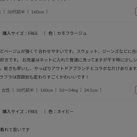
性
30代前半
160cm
購入サイズ：FREE
色：カモフラージュ
どベージュが強くて合わせやすいです。スウェット、ジーンズなどに合
好きです。 お洗濯はネットに入れて普通に洗ってますが干す時に少し
。乾きも早いし、やっぱりアウトドアブランドとコラボなだけあります
ラフラは雰囲気も変わりすごくかわいいです！
女性
30代前半
160cm
50～54kg
24.5cm
購入サイズ：FREE
色：ネイビー
リ着れて良いです