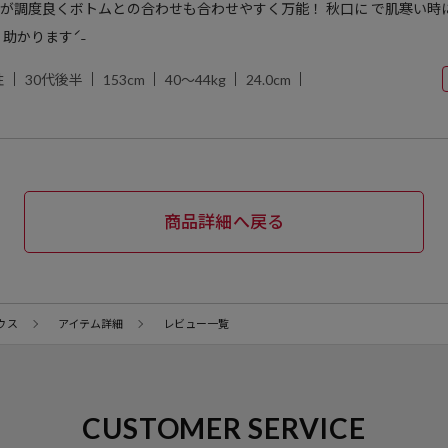
が調度良くボトムとの合わせも合わせやすく万能！ 秋口に で肌寒い時
助かりますˊ˗
性
30代後半
153cm
40～44kg
24.0cm
商品詳細へ戻る
ウス
アイテム詳細
レビュー一覧
CUSTOMER SERVICE