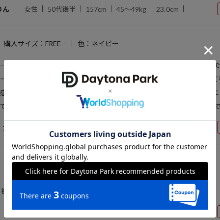
りん
女性
50代後半
157cm
45～49kg
23.0cm
購入サイズ：FREE
色：ネイビー
ヤーとのコラボとのことでやっぱり生地もしっかりしてて着心地もいい
ーパン、スウェットなど合わせやすくて気に入ってます。旅行に持って
感です。自己判断で普通にネットに入れて洗濯機で洗ってますがシルエ
で扱いやすくてかわいいのでよく着てます！ カモフラも追加で欲しい
女性
30代前半
160cm
50～54kg
購入サイズ：FREE
色：ネイビー
 裾が絞れるところがいいと思った。