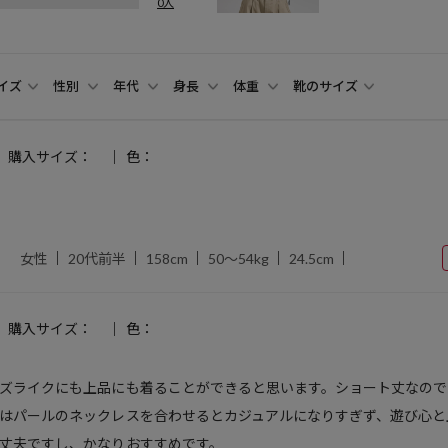
0人
イズ
性別
年代
身長
体重
靴のサイズ
購入サイズ：
色：
女性
20代前半
158cm
50～54kg
24.5cm
購入サイズ：
色：
ズライクにも上品にも着ることができると思います。ショート丈なので
はパールのネックレスを合わせるとカジュアルになりすぎず、遊び心と
丈夫ですし、かなりおすすめです。