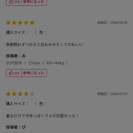
参考になった
202
投稿日：2024/06/03
購入サイズ：
色：
季節問わずつかえて合わせやすくてかわいい
投稿者：み
20代前半
150cm
40～44kg
参考になった
201
投稿日：2024/05/19
購入サイズ：
色：
着るだけで今年っぽくラメが可愛かった！
投稿者：ぴ