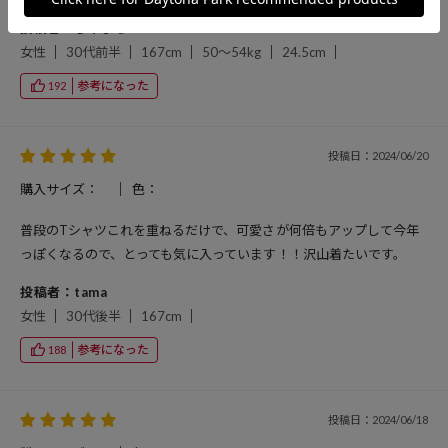
投稿者：ちゃまろ
女性
30代前半
167cm
50～54kg
24.5cm
参考になった
192
投稿日：2024/06/20
購入サイズ：
色：
普段のTシャツこれを重ねるだけで、可愛さが何倍もアップして今年
っぽくなるので、とっても気に入っています！！沢山着たいです。
投稿者：tama
女性
30代後半
167cm
参考になった
188
投稿日：2024/06/18