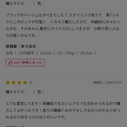
購入サイズ：
色：
ブラックかベージュなすべきでした？ スタイリング見てて 黒Tシャ
ツにこのピンクが可愛い くみえて購入したけど 年齢的にダメだっ
たかも すみません 勝手にマイナス2にしてますが 小柄で若い人な
ら可愛いかもです。
投稿者：ありおび
女性
50代後半
162cm
55～59kg
24.0cm
参考になった
168
投稿日：2024/07/19
購入サイズ：
色：
とても重宝してます！ 綺麗目でもカジュアルでも合わせられるので購
入してよかったです！造りが繊細？なので少しでも引っかかるとほつ
れるので気をつけたほうがいいです。