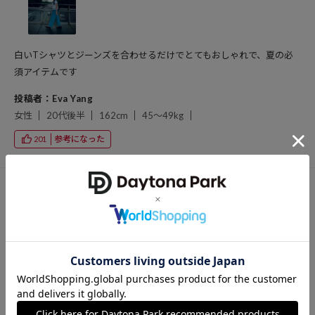
白いTシャツとジーンズを合わせるだけでとてもおしゃれで、夏の必
須アイテムです
投稿者：Eva Yang
女性
20代後半
162cm
45～49kg
参考になった
201
投稿日：2024/06/27
購入サイズ：
色：
生地がラメラメでめちゃくちゃかわいいです！ シンプルなシャツもこ
ちらを合わせるだけで一気におしゃれ見えします！落ち感があるので
太めのズボンやスカートとも相性が良く、割とオールマイティに活躍
します。 もう少し身幅が細ければもっと可愛く着こなせたのに…とは
思います。