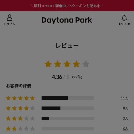
ニューを閉じる
＼早割10%OFF開催中／5クーポンも配布中！
ログイン
お知らせ
レビュー
4.36
/ 5
(22件)
お客様の評価
11人
8人
3人
0人