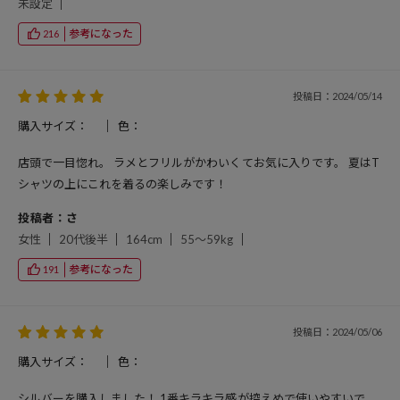
未設定
参考になった
216
投稿日：2024/05/14
購入サイズ：
色：
店頭で一目惚れ。 ラメとフリルがかわいくてお気に入りです。 夏はT
シャツの上にこれを着るの楽しみです！
投稿者：さ
女性
20代後半
164cm
55～59kg
参考になった
191
投稿日：2024/05/06
購入サイズ：
色：
シルバーを購入しました！ 1番キラキラ感が控えめで使いやすいで