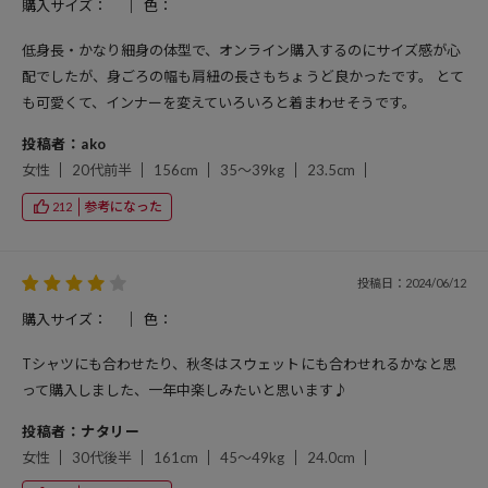
購入サイズ：
色：
低身長・かなり細身の体型で、オンライン購入するのにサイズ感が心
配でしたが、身ごろの幅も肩紐の長さもちょうど良かったです。 とて
も可愛くて、インナーを変えていろいろと着まわせそうです。
投稿者：ako
女性
20代前半
156cm
35～39kg
23.5cm
参考になった
212
投稿日：2024/06/12
購入サイズ：
色：
Tシャツにも合わせたり、秋冬はスウェットにも合わせれるかなと思
って購入しました、一年中楽しみたいと思います♪
投稿者：ナタリー
女性
30代後半
161cm
45～49kg
24.0cm