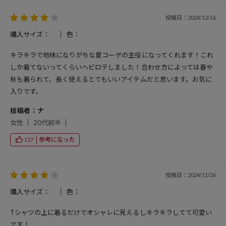
投稿日：2024/12/16
購入サイズ：
色：
キラキラで地味になりがちな夏コーデの主役になってくれます！これ
しか着てないってくらいヘビロテしました！合わせ方によっては春や
秋も着られて、長く使えるとてもいいアイテムだと思います。お気に
入りです。
投稿者：ナ
女性
20代前半
参考になった
127
投稿日：2024/11/26
購入サイズ：
色：
Tシャツの上に着るだけでオシャレに見えるしキラキラしてて可愛い
です！