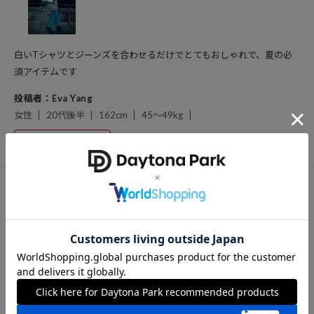
白いTシャツとジーンズを合わせるだけでとてもおしゃれで、夏の必
須アイテムです
投稿者：Eva Yang
女性
20代後半
162cm
45～49kg
参考になった
201
投稿日：2024/06/27
購入サイズ：
色：
生地がラメラメでめちゃくちゃかわいいです！ シンプルなシャツもこ
ちらを合わせるだけで一気におしゃれ見えします！落ち感があるので
太めのズボンやスカートとも相性が良く、割とオールマイティに活躍
します。 もう少し身幅が細ければもっと可愛く着こなせたのに…とは
思います。