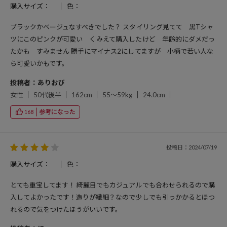
購入サイズ：
色：
ブラックかベージュなすべきでした？ スタイリング見てて 黒Tシャ
ツにこのピンクが可愛い くみえて購入したけど 年齢的にダメだっ
たかも すみません 勝手にマイナス2にしてますが 小柄で若い人な
ら可愛いかもです。
投稿者：ありおび
女性
50代後半
162cm
55～59kg
24.0cm
参考になった
168
投稿日：2024/07/19
購入サイズ：
色：
とても重宝してます！ 綺麗目でもカジュアルでも合わせられるので購
入してよかったです！造りが繊細？なので少しでも引っかかるとほつ
れるので気をつけたほうがいいです。