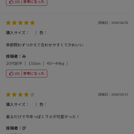
参考になった
202
投稿日：2024/06/03
購入サイズ：
色：
季節問わずつかえて合わせやすくてかわいい
投稿者：み
20代前半
150cm
40～44kg
参考になった
201
投稿日：2024/05/19
購入サイズ：
色：
着るだけで今年っぽくラメが可愛かった！
投稿者：ぴ