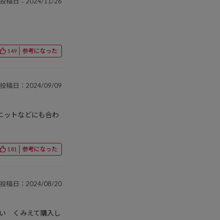
投稿日：2024/11/26
参考になった
149
投稿日：2024/09/09
ニットなどにも合わ
参考になった
181
投稿日：2024/08/20
愛い くみえて購入し