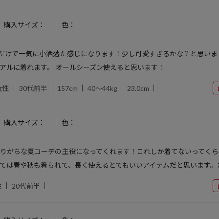
購入サイズ：
色：
だけで一気に小洒落た感じになります！少し可愛すぎるかな？と思いま
アルに着れます。 オールシーズン使えると思います！
女性
30代前半
157cm
40～44kg
23.0cm
購入サイズ：
色：
りがちな夏コーデの主役になってくれます！これしか着てないってくら
ては春や秋も着られて、長く使えるとてもいいアイテムだと思います。
性
20代前半