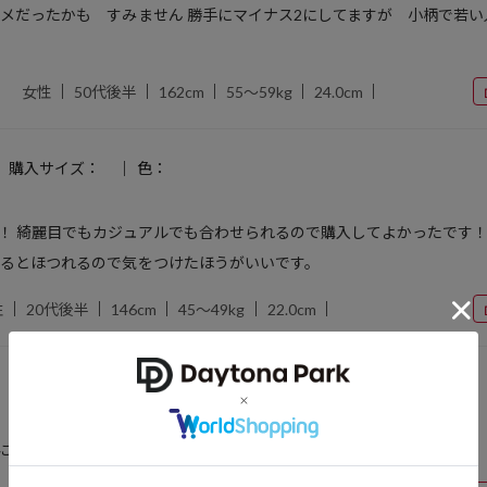
メだったかも すみません 勝手にマイナス2にしてますが 小柄で若い
女性
50代後半
162cm
55～59kg
24.0cm
購入サイズ：
色：
！ 綺麗目でもカジュアルでも合わせられるので購入してよかったです
るとほつれるので気をつけたほうがいいです。
性
20代後半
146cm
45～49kg
22.0cm
購入サイズ：
色：
に重ねるとアクセントになってかわいい！