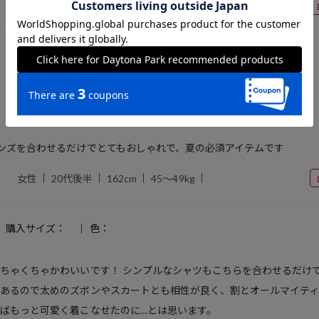
購入サイズ：
色：
ンズを合わせるだけでとてもおしゃれで、夏の必須アイテムです
女性
20代後半
162cm
45～49kg
購入サイズ：
色：
ちゃくちゃかわいいです！ シンプルなシャツもこちらを合わせるだけ
あるので太めのズボンやスカートとも相性が良く、割とオールマイティ
ばもっと可愛く着こなせたのに…とは思います。