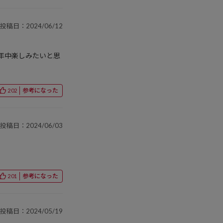
投稿日：2024/06/12
年中楽しみたいと思
参考になった
202
投稿日：2024/06/03
参考になった
201
投稿日：2024/05/19