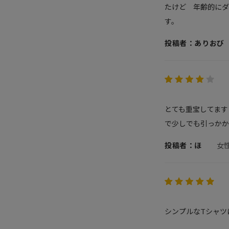
たけど 年齢的にダ
す。
投稿者：ありおび
とても重宝してます
で少しでも引っかか
投稿者：ほ
女
シンプルなTシャツ