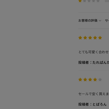
お客様の評価
サ
とても可愛く合わせ
投稿者：たれぱん
セールで安く買えま
投稿者：とぱろん