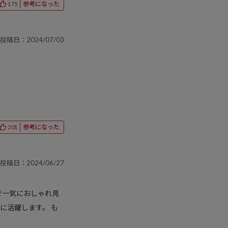
参考になった
175
投稿日：2024/07/03
参考になった
201
投稿日：2024/06/27
で一気におしゃれ見
に活躍します。 も