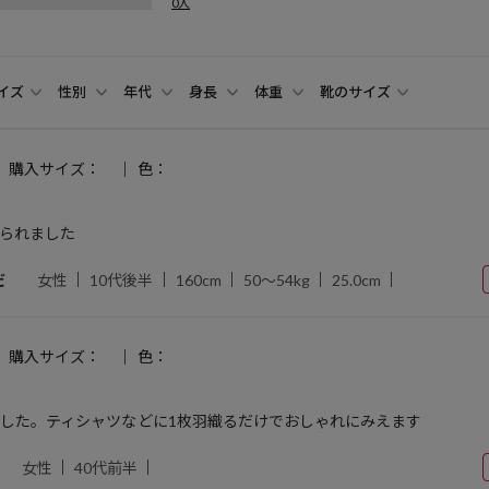
0人
イズ
性別
年代
身長
体重
靴のサイズ
購入サイズ：
色：
られました
だ
女性
10代後半
160cm
50～54kg
25.0cm
購入サイズ：
色：
した。ティシャツなどに1枚羽織るだけでおしゃれにみえます
女性
40代前半