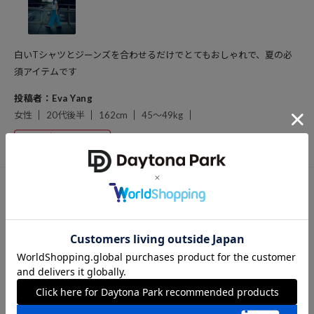
白いTシャツとジーンズを合わせるだけでとてもおしゃれで、夏の必
須アイテムです
投稿者：Eva Yang
女性
20代後半
162cm
45～49kg
参考になった
201
投稿日：2024/06/27
購入サイズ：
色：
生地がラメラメでめちゃくちゃかわいいです！ シンプルなシャツもこ
ちらを合わせるだけで一気におしゃれ見えします！落ち感があるので
太めのズボンやスカートとも相性が良く、割とオールマイティに活躍
します。 もう少し身幅が細ければもっと可愛く着こなせたのに…とは
思います。