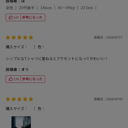
投稿者：ほ
女性
20代後半
146cm
45～49kg
22.0cm
参考になった
167
投稿日：2024/07/17
購入サイズ：
色：
シンプルなTシャツに重ねるとアクセントになってかわいい！
投稿者：オリ
参考になった
176
投稿日：2024/07/03
購入サイズ：
色：