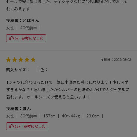
セールで安く買えました。ティシャツなどに1枚羽織るだけでおしゃ
れにみえます
投稿者：とぱろん
女性
40代前半
参考になった
69
投稿日：2025/08/03
購入サイズ：
色：
Tシャツに合わせるだけで一気に小洒落た感じになります！少し可愛
すぎるかな？と思いましたがシルバーの色味のおかげでカジュアルに
着れます。 オールシーズン使えると思います！
投稿者：ぽん
女性
30代前半
157cm
40～44kg
23.0cm
参考になった
129