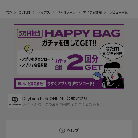
TOP
OUTLET
トップス
キャミソール
アイテム詳細
レビュー一覧
Daytona Park ONLINE 公式アプリ
デイトナパークの最新情報をイチ早くお知らせ！
ヘルプ