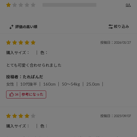
0人
絞り込み
評価の高い順
投稿日：2026/01/27
購入サイズ：
色：
とても可愛く合わせられました
投稿者：たれぱんだ
女性
10代後半
160cm
50～54kg
25.0cm
参考になった
34
投稿日：2025/09/07
購入サイズ：
色：