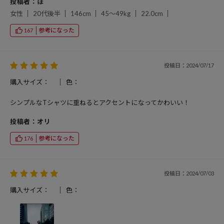
投稿者：ほ
女性
20代後半
146cm
45～49kg
22.0cm
参考になった
167
投稿日：2024/07/17
購入サイズ：
色：
シンプルなTシャツに重ねるとアクセントになってかわいい！
投稿者：オリ
参考になった
176
投稿日：2024/07/03
購入サイズ：
色：