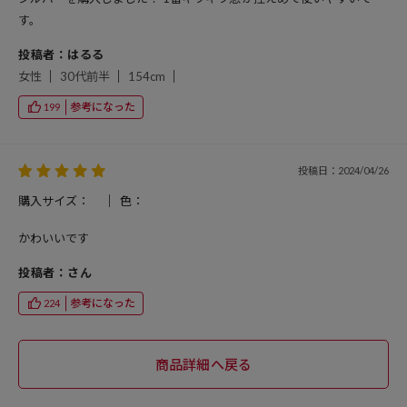
す。
投稿者：はるる
女性
30代前半
154cm
参考になった
199
投稿日：2024/04/26
購入サイズ：
色：
かわいいです
投稿者：さん
参考になった
224