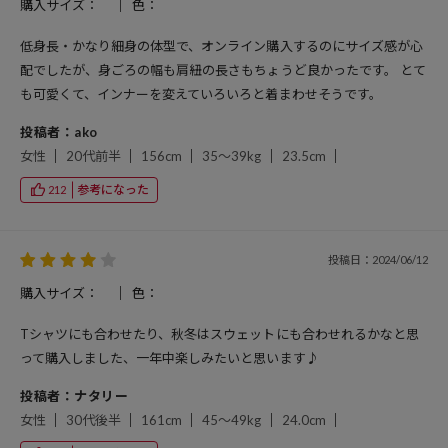
購入サイズ：
色：
低身長・かなり細身の体型で、オンライン購入するのにサイズ感が心
配でしたが、身ごろの幅も肩紐の長さもちょうど良かったです。 とて
も可愛くて、インナーを変えていろいろと着まわせそうです。
投稿者：ako
女性
20代前半
156cm
35～39kg
23.5cm
参考になった
212
投稿日：2024/06/12
購入サイズ：
色：
Tシャツにも合わせたり、秋冬はスウェットにも合わせれるかなと思
って購入しました、一年中楽しみたいと思います♪
投稿者：ナタリー
女性
30代後半
161cm
45～49kg
24.0cm