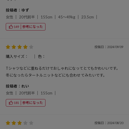
投稿者：ゆず
女性
20代前半
155cm
45～49kg
23.5cm
参考になった
149
投稿日：2024/09/09
購入サイズ：
色：
Tシャツなどに重ねるだけでおしゃれになってとてもかわいいです。
冬になったらタートルニットなどにも合わせてみたいです。
投稿者：れい
女性
20代前半
155cm
参考になった
181
投稿日：2024/08/20