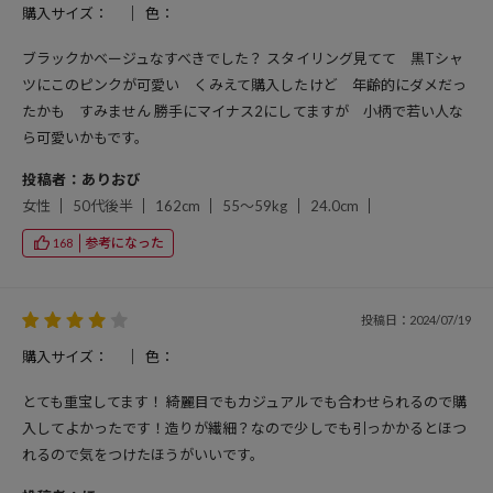
購入サイズ：
色：
ブラックかベージュなすべきでした？ スタイリング見てて 黒Tシャ
ツにこのピンクが可愛い くみえて購入したけど 年齢的にダメだっ
たかも すみません 勝手にマイナス2にしてますが 小柄で若い人な
ら可愛いかもです。
投稿者：ありおび
女性
50代後半
162cm
55～59kg
24.0cm
参考になった
168
投稿日：2024/07/19
購入サイズ：
色：
とても重宝してます！ 綺麗目でもカジュアルでも合わせられるので購
入してよかったです！造りが繊細？なので少しでも引っかかるとほつ
れるので気をつけたほうがいいです。