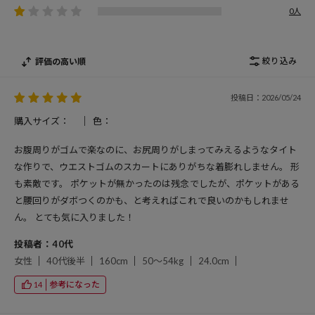
0人
絞り込み
評価の高い順
投稿日：2026/05/24
購入サイズ：
色：
お腹周りがゴムで楽なのに、お尻周りがしまってみえるようなタイト
な作りで、ウエストゴムのスカートにありがちな着膨れしません。 形
も素敵です。 ポケットが無かったのは残念でしたが、ポケットがある
と腰回りがダボつくのかも、と考えればこれで良いのかもしれませ
ん。 とても気に入りました！
投稿者：40代
女性
40代後半
160cm
50～54kg
24.0cm
参考になった
14