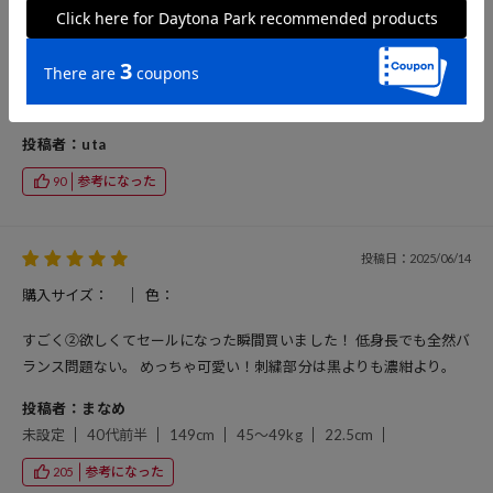
購入サイズ：
色：
ボリュームが出過ぎず、何にでも合わせやすそうです。 刺繍が可愛
い！
投稿者：uta
参考になった
90
投稿日：2025/06/14
購入サイズ：
色：
すごく②欲しくてセールになった瞬間買いました！ 低身長でも全然バ
ランス問題ない。 めっちゃ可愛い！刺繍部分は黒よりも濃紺より。
投稿者：まなめ
未設定
40代前半
149cm
45～49kg
22.5cm
参考になった
205