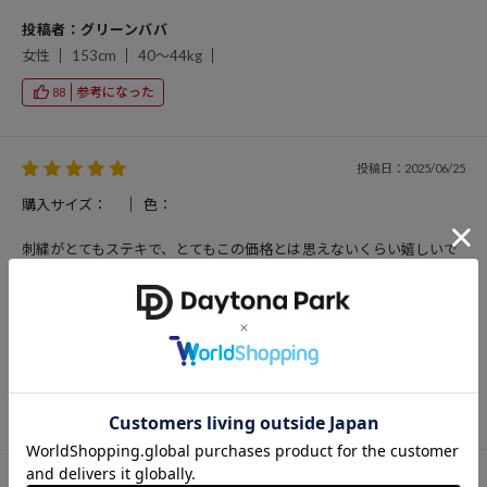
投稿者：グリーンババ
女性
153cm
40～44kg
参考になった
88
投稿日：2025/06/25
購入サイズ：
色：
刺繍がとてもステキで、とてもこの価格とは思えないくらい嬉しいで
す！ 私は白のコットンのスカートも冬に着たい派！なので、冬はニッ
トと合わせて一年中着たいくらいのおきにいりです！
投稿者：317
女性
40代後半
156cm
45～49kg
参考になった
104
投稿日：2025/06/25