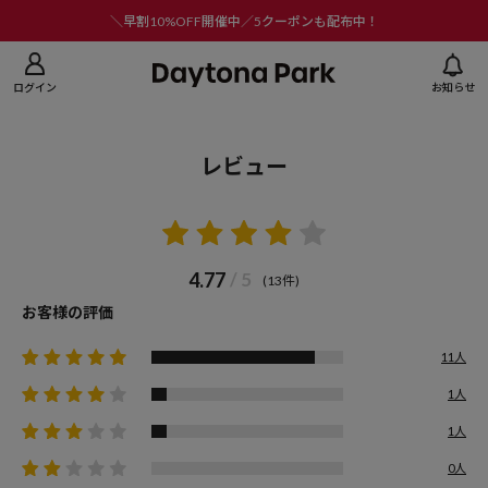
ニューを閉じる
＼早割10%OFF開催中／5クーポンも配布中！
ログイン
お知らせ
レビュー
4.77
/ 5
(13件)
お客様の評価
11人
1人
1人
0人