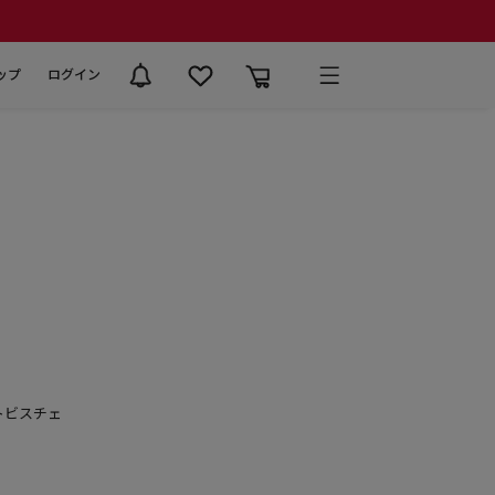
ップ
ログイン
トビスチェ