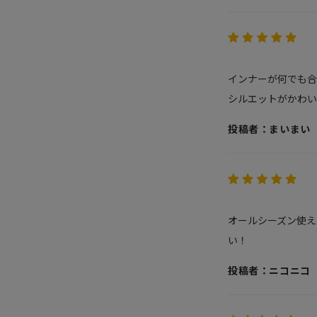
インナーが何でも合
シルエットがかわい
投稿者：まいまい
オールシーズン使え
い！
投稿者：ニコニコ