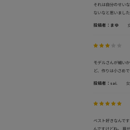
それは自分のせい
ないなと思いました
投稿者：まゆ
モデルさんが細いか
ど、作りは小さめで
投稿者：sai.
女
ベスト好きなんです
んですけどね。 肩