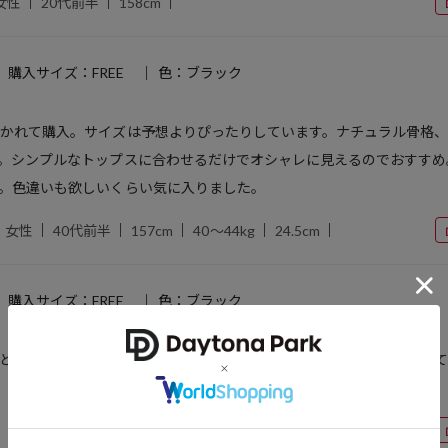
女性
20代前半
158cm
購入サイズ：FREE
色：ブラック
かれて購入。サイズは予想よりぴったりしています。ナチュラル骨格、
。シンプルなトップスに合わせるだけでオシャレに見えるのでおすすめ
。色違いも欲しいくらい気に入りました。
女性
40代前半
157cm
40～44kg
24.5cm
購入サイズ：FREE
色：ブラック
と思ってたけど、そこまで気にもならない。 店員さんに春も着れるって
女性
40代前半
152cm
40～44kg