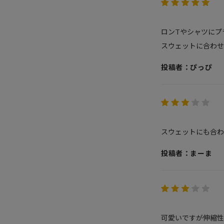
ロンTやシャツにプ
スウェットに合わせ
投稿者：ぴっぴ
スウェットにも合わ
投稿者：まーま
可愛いですが伸縮