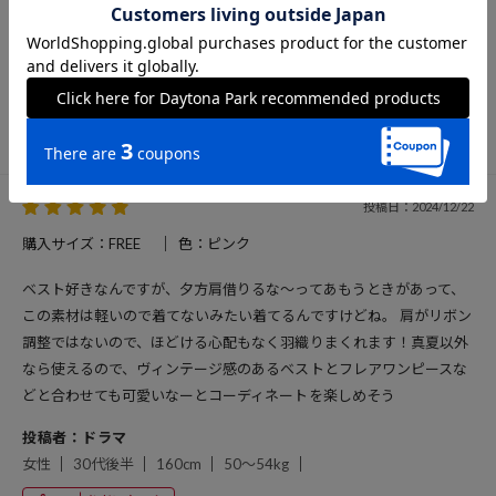
可愛いのですが・・・ フリーサイズだけど、作りは小さめです。
投稿者：sai.
女性
50代前半
158cm
55～59kg
24.5cm
参考になった
149
投稿日：2024/12/22
購入サイズ：FREE
色：ピンク
ベスト好きなんですが、夕方肩借りるな〜ってあもうときがあって、
この素材は軽いので着てないみたい着てるんですけどね。 肩がリボン
調整ではないので、ほどける心配もなく羽織りまくれます！真夏以外
なら使えるので、ヴィンテージ感のあるベストとフレアワンピースな
どと合わせても可愛いなーとコーディネートを楽しめそう
投稿者：ドラマ
女性
30代後半
160cm
50～54kg