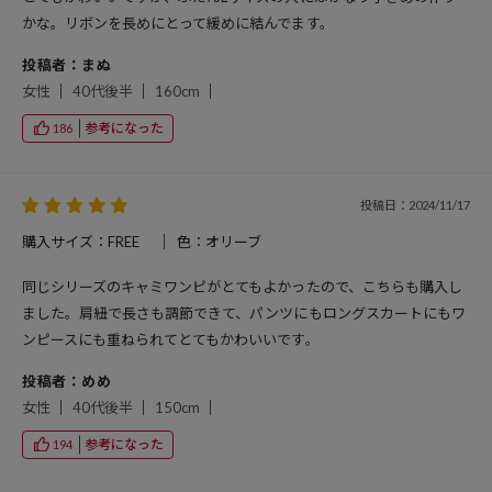
かな。リボンを長めにとって緩めに結んでます。
投稿者：まぬ
女性
40代後半
160cm
参考になった
186
投稿日：2024/11/17
購入サイズ：FREE
色：オリーブ
同じシリーズのキャミワンピがとてもよかったので、こちらも購入し
ました。肩紐で長さも調節できて、パンツにもロングスカートにもワ
ンピースにも重ねられてとてもかわいいです。
投稿者：めめ
女性
40代後半
150cm
参考になった
194