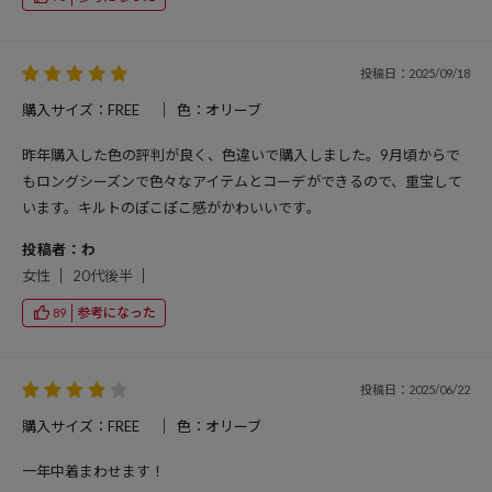
投稿日：2025/09/18
購入サイズ：FREE
色：オリーブ
昨年購入した色の評判が良く、色違いで購入しました。9月頃からで
もロングシーズンで色々なアイテムとコーデができるので、重宝して
います。キルトのぽこぽこ感がかわいいです。
投稿者：わ
女性
20代後半
参考になった
89
投稿日：2025/06/22
購入サイズ：FREE
色：オリーブ
一年中着まわせます！