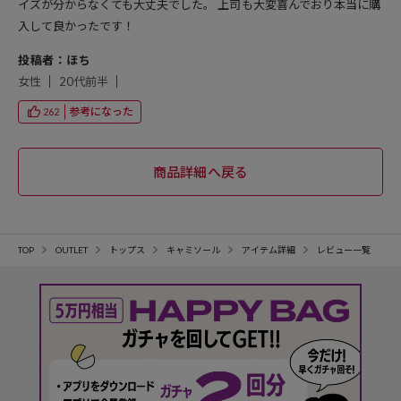
イズが分からなくても大丈夫でした。 上司も大変喜んでおり本当に購
入して良かったです！
投稿者：ほち
女性
20代前半
参考になった
262
TOP
OUTLET
トップス
キャミソール
アイテム詳細
レビュー一覧