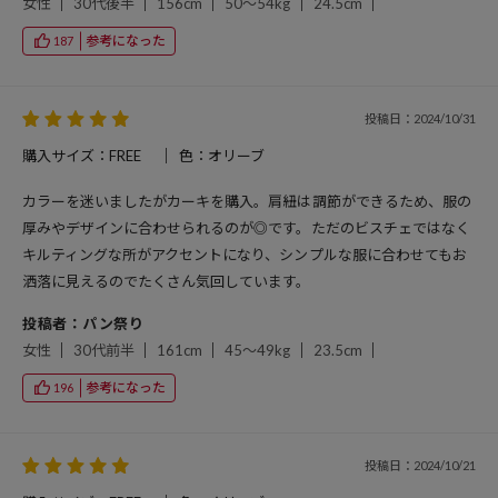
女性
30代後半
156cm
50～54kg
24.5cm
参考になった
187
投稿日：2024/10/31
購入サイズ：FREE
色：オリーブ
カラーを迷いましたがカーキを購入。肩紐は調節ができるため、服の
厚みやデザインに合わせられるのが◎です。ただのビスチェではなく
キルティングな所がアクセントになり、シンプルな服に合わせてもお
洒落に見えるのでたくさん気回しています。
投稿者：パン祭り
女性
30代前半
161cm
45～49kg
23.5cm
参考になった
196
投稿日：2024/10/21