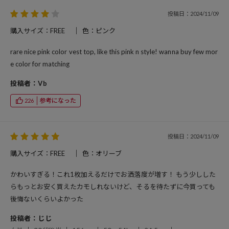
投稿日：2024/11/09
購入サイズ：FREE
色：ピンク
rare nice pink color vest top, like this pink n style! wanna buy few mor
e color for matching
投稿者：Vb
参考になった
226
投稿日：2024/11/09
購入サイズ：FREE
色：オリーブ
かわいすぎる！これ1枚加えるだけでお洒落度が増す！ もう少しした
らもっとお安く買えたカモしれないけど、そるを待たずに今買っても
後悔ないくらいよかった
投稿者：じじ