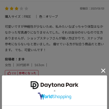
投稿日：2025/01/03
購入サイズ：FREE
色：オリーブ
可愛いですが伸縮性が少ないため、私みたいなぽっちゃり体型はなか
なかった写真通りになりませんでした。それは自分のせいなので仕方
ありませんが、ショップスタッフさんが細い方ばかりで、スナップは
参考にならないなと思いました。 痩せている方が似合う商品だと思い
ます。 でも、可愛いんです！
投稿者：まゆ
女性
30代前半
163cm
参考になった
152
投稿日：2024/12/29
購入サイズ：FREE
色：ピンク
モデルさんが細いからなのか？実際に着てみると違った印象でした。