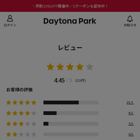
ニューを閉じる
＼早割10%OFF開催中／5クーポンも配布中！
ログイン
お知らせ
レビュー
4.45
/ 5
(33件)
お客様の評価
21人
8人
3人
0人