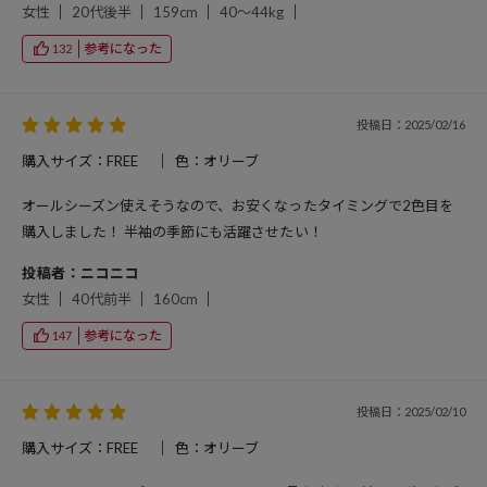
女性
20代後半
159cm
40～44kg
参考になった
132
投稿日：2025/02/16
購入サイズ：FREE
色：オリーブ
オールシーズン使えそうなので、お安くなったタイミングで2色目を
購入しました！ 半袖の季節にも活躍させたい！
投稿者：ニコニコ
女性
40代前半
160cm
参考になった
147
投稿日：2025/02/10
購入サイズ：FREE
色：オリーブ