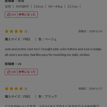
投稿者：河合
女性
40代前半
156cm
40～44kg
23.5cm
参考になった
214
投稿日：2024/11/26
購入サイズ：FREE
色：ベージュ
cute and pretty vest too! i bought pink color before and now is beige,
all colors are nice, feel like easy for matching my daily clothes
投稿者：vb
参考になった
180
投稿日：2024/11/17
購入サイズ：FREE
色：ブラック
とてもかわいいですが、ふだんLサイズの人にはかなり小さめの作り