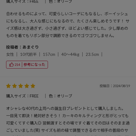
購入サイズ：FREE
色：オリーブ
合わせるものによって、可愛らしいコーデにもなるし、ボーイッシュ
にもなるし、大人な感じにもなるので、たくさん楽しめそうです！ サ
イズ感は大き過ぎず、小さ過ぎず、ほどよい感じでした。少し厚めの
ものを着てもリボン部分で調節できるのでゴワゴワしません。
投稿者：あまぐり
女性
10代前半
157cm
40～44kg
23.5cm
参考になった
214
投稿日：2024/08/19
購入サイズ：FREE
色：オリーブ
オシャレな40代の上司への誕生日プレゼントとして購入しました。
一目見て即決！絶対好きそう！ カーキのキルティングと形がとっても
可愛くてすぐ購入◎ 翌朝渡すとその場ですぐ着てその日はそのまま過
ごしていました(笑) サイズも前の紐で調整できるので相手の普段のサ