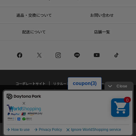
返品・交換について
お問い合わせ
配送について
店舗一覧
コーポレートサイト
リクルート
サステナブルマークについて
プライバシーポリシー
特定商取引法・古物営業法に基づく表記
当サイトでは利用体験の向上およびコンテンツの最適な提供、トラフィック
の分析を目的としてCookieを使用しています。
サイトの閲覧を継続された場合、Cookieの利用に同意したことものといたし
Copyright © DAYTONA INTERNATIONAL Co.,Ltd All Rights Reserved.
ます。
詳細については
プライバシーポリシー
をご確認ください。
承諾する
メニュー
スタイリング
探す
お気に入り
カート