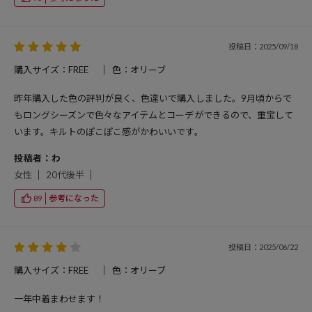
投稿日：2025/09/18
購入サイズ：FREE
色：オリーブ
昨年購入した色の評判が良く、色違いで購入しました。9月頃からで
もロングシーズンで色々なアイテムとコーデができるので、重宝して
います。キルトのぽこぽこ感がかわいいです。
投稿者：わ
女性
20代後半
参考になった
89
投稿日：2025/06/22
購入サイズ：FREE
色：オリーブ
一年中着まわせます！