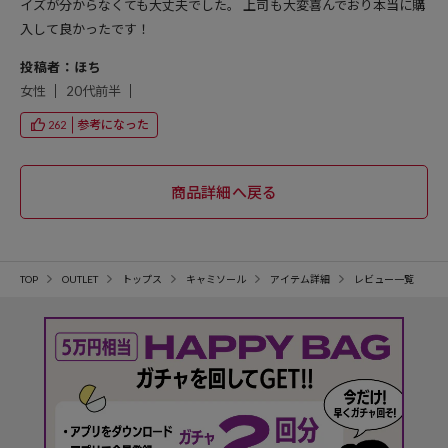
イズが分からなくても大丈夫でした。 上司も大変喜んでおり本当に購
入して良かったです！
投稿者：ほち
女性
20代前半
参考になった
262
TOP
OUTLET
トップス
キャミソール
アイテム詳細
レビュー一覧