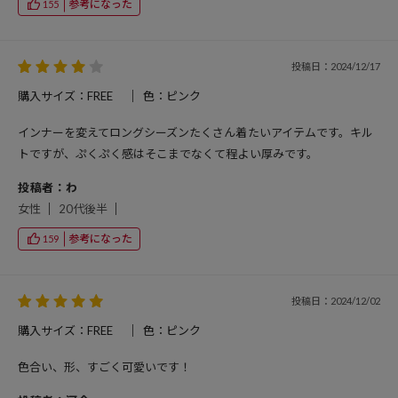
参考になった
155
投稿日：2024/12/17
購入サイズ：FREE
色：ピンク
インナーを変えてロングシーズンたくさん着たいアイテムです。キル
トですが、ぷくぷく感はそこまでなくて程よい厚みです。
投稿者：わ
女性
20代後半
参考になった
159
投稿日：2024/12/02
購入サイズ：FREE
色：ピンク
色合い、形、すごく可愛いです！