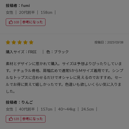
投稿者：fumi
女性
20代前半
158cm
参考になった
103
投稿日：2025/03/08
購入サイズ：FREE
色：ブラック
素材とデザインに惹かれて購入。サイズは予想よりぴったりしていま
す。ナチュラル骨格、肩幅広めで通常SからMサイズ着用です。シンプ
ルなトップスに合わせるだけでオシャレに見えるのでおすすめ。セー
ルでお得に買えて嬉しかったです。色違いも欲しいくらい気に入りま
した。
投稿者：りんご
女性
40代前半
157cm
40～44kg
24.5cm
参考になった
135