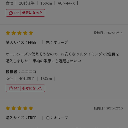
女性
20代後半
159cm
40～44kg
参考になった
132
投稿日：2025/02/16
購入サイズ：FREE
色：オリーブ
オールシーズン使えそうなので、お安くなったタイミングで2色目を
購入しました！ 半袖の季節にも活躍させたい！
投稿者：ニコニコ
女性
40代前半
160cm
参考になった
147
投稿日：2025/02/10
購入サイズ：FREE
色：オリーブ