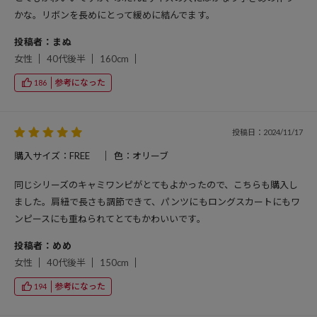
かな。リボンを長めにとって緩めに結んでます。
投稿者：まぬ
女性
40代後半
160cm
参考になった
186
投稿日：2024/11/17
購入サイズ：FREE
色：オリーブ
同じシリーズのキャミワンピがとてもよかったので、こちらも購入し
ました。肩紐で長さも調節できて、パンツにもロングスカートにもワ
ンピースにも重ねられてとてもかわいいです。
投稿者：めめ
女性
40代後半
150cm
参考になった
194