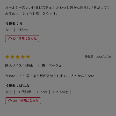
オールシーズンいけるビスチェ！ ふわっと感が女性らしさをだしてく
れるので、 とてもお気に入りです。
投稿者：ま
女性
145cm
参考になった
45
投稿日：2026/01/08
購入サイズ：FREE
色：ベージュ
かわいい！！ 着てると毎回褒められます。 人とかぶらない！
投稿者：ばなな
女性
10代前半
156cm
40～44kg
参考になった
103