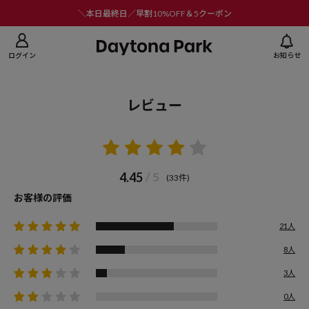
ニューを閉じる
＼本日最終日／早割10%OFF＆5クーポン
ログイン
お知らせ
レビュー
4.45
/ 5
(33件)
お客様の評価
21人
8人
3人
0人