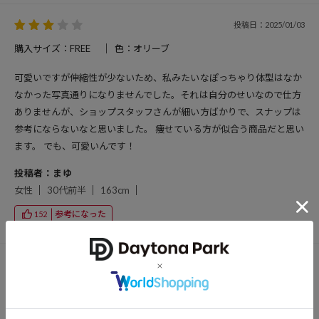
投稿日：2025/01/03
購入サイズ：FREE
色：オリーブ
可愛いですが伸縮性が少ないため、私みたいなぽっちゃり体型はなか
なかった写真通りになりませんでした。それは自分のせいなので仕方
ありませんが、ショップスタッフさんが細い方ばかりで、スナップは
参考にならないなと思いました。 痩せている方が似合う商品だと思い
ます。 でも、可愛いんです！
投稿者：まゆ
女性
30代前半
163cm
参考になった
152
投稿日：2024/12/29
購入サイズ：FREE
色：ピンク
モデルさんが細いからなのか？実際に着てみると違った印象でした。