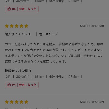
女性
30代後半
156cm
50～54kg
24.5cm
参考になった
187
投稿日：2024/10/31
購入サイズ：FREE
色：オリーブ
カラーを迷いましたがカーキを購入。肩紐は調節ができるため、服の
厚みやデザインに合わせられるのが◎です。ただのビスチェではなく
キルティングな所がアクセントになり、シンプルな服に合わせてもお
洒落に見えるのでたくさん気回しています。
投稿者：パン祭り
女性
30代前半
161cm
45～49kg
23.5cm
参考になった
197
投稿日：2024/10/21