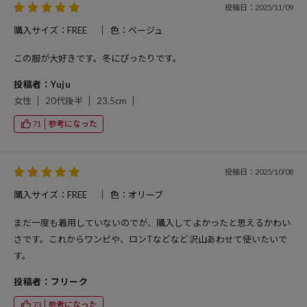
投稿日：2025/11/09
購入サイズ：FREE
色：ベージュ
この服が大好きです。冬にぴったりです。
投稿者：Yuju
女性
20代後半
23.5cm
参考になった
71
投稿日：2025/10/08
購入サイズ：FREE
色：オリーブ
まだ一度も着用していないのでが、購入してよかったと思えるかわい
さです。これからワンピや、ロンTなどなど沢山あわせて使いたいで
す。
投稿者：フリーク
参考になった
73