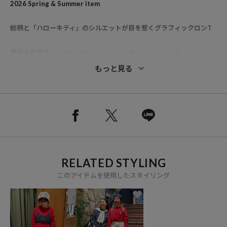
2026 Spring & Summer item
総柄と「ハローキティ」のシルエットが目を惹くグラフィックロンT
●藤本美貴さんとセレクトした「ハローキティ」シリーズ
●キャッチーな「ハローキティ」がバックプリントで目を惹く一枚
もっと見る
●フロントには後ろ姿の「ハローキティ」と「ディアダニエル」を刺
繍で表現
二人で並んだシルエットが可愛いデザインです
●バックは「HELLO KITTY」のロゴを全面に敷き詰めた総柄プリント
の上に、
「ハローキティ」のシルエットを大胆に重ねたインパクトのあるグラ
フィック
RELATED STYLING
●裾にはスリット入りで、動きやすさと軽やかさをプラス
●ラフに着てもサマになる、後ろ姿まで主役級の一枚です
このアイテムを使用したスタイリング
HELLO KITTY ウェアシリーズはこちら
”HELLO KITTY”HOME MOOD ロンT/1120248902728
"HELLO KITTY"総柄プリントルームウェア/1142248903873