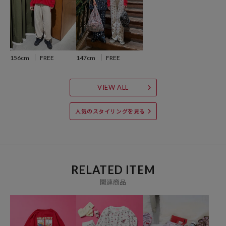
156cm
FREE
147cm
FREE
おすすめコーディネート
パンツスタイルもスカートを合わせても、ロンTを主役に様々なスタ
イリングを楽しめます。
VIEW ALL
着るだけで気分の上がる一枚です。
人気のスタイリングを見る
※こちらの商品は、弊社管理上のカラーを表記しております為、タグ
のカラー表記と異なる記載となっております。
【サイト表記：タグ表記】
RELATED ITEM
・オフホワイト：OFF
関連商品
・チャコールグレー：CHARCOAL
・レッド：RED
※掲載画像の商品の色味は、屋外や屋内の光の照射や角度により実物