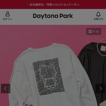
ニューを閉じる
＼本日最終日／早割10%OFF＆5クーポン
ログイン
お知らせ
1
/
20