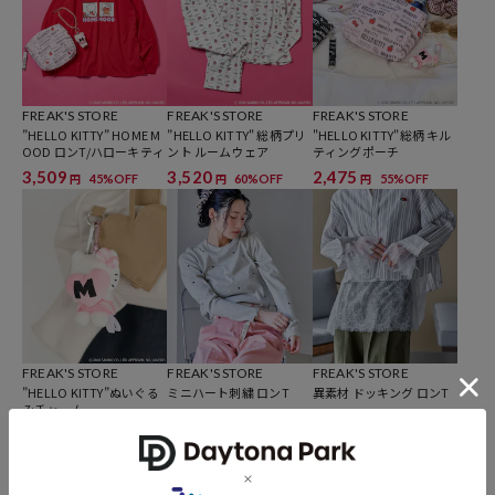
と色味が異なる場合がございます。また表示のサイズ感と実物は若干
異なる場合もございますので、予めご了承ください。
※着用、お取り扱いの際は、商品についている品質表示とアテンショ
ンタグを必ずご確認下さい。
FREAK'S STORE
FREAK'S STORE
FREAK'S STORE
”HELLO KITTY” HOME M
”HELLO KITTY" 総柄プリ
"HELLO KITTY"総柄 キル
OOD ロンT/ハローキティ
ント ルームウェア
ティングポーチ
3,509
3,520
2,475
45%OFF
60%OFF
55%OFF
円
円
円
参考価格
6,380
円（2026年3月19日時点）
※「参考価格」とは、Daytona Parkにおける対象商品の通常販売（先
行予約・先行割引は含まれません）開始時点の価格です。
ブランド説明
FREAK'S STORE
FREAK'S STORE
FREAK'S STORE
【FREAK'S STORE/フリークスストア】
”HELLO KITTY”ぬいぐる
ミニハート刺繍 ロンT
異素材 ドッキング ロンT
「アメリカの豊かさとワクワク・ドキドキを日本に伝えたい」という
みチャーム
2,746
2,697
45%OFF
55%OFF
円
円
想いからスタート。
1,980
55%OFF
円
1986年の創業以来、洋服を中心に、カルチャーやアートなど自分たち
が本当に良いと思うものをセレクト。積極的に楽しむ生活体験者＝フ