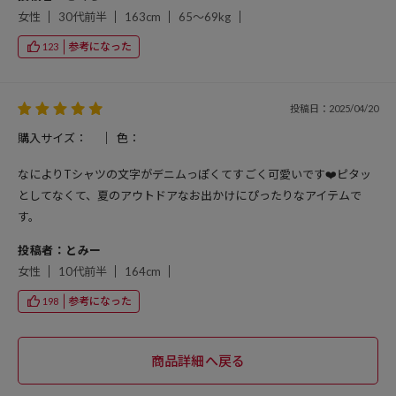
女性
30代前半
163cm
65～69kg
参考になった
123
投稿日：2025/04/20
購入サイズ：
色：
なによりTシャツの文字がデニムっぽくてすごく可愛いです❤️ピタッ
としてなくて、夏のアウトドアなお出かけにぴったりなアイテムで
す。
投稿者：とみー
女性
10代前半
164cm
参考になった
198