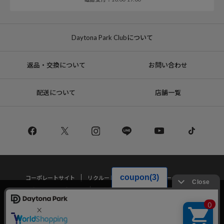
Daytona Park Clubについて
返品・交換について
お問い合わせ
配送について
店舗一覧
コーポレートサイト
リクルート
サステナブルマークについて
プライバシーポリシー
特定商取引法・古物営業法に基づく表記
当サイトでは利用体験の向上およびコンテンツの最適な提供、トラフィック
の分析を目的としてCookieを使用しています。
サイトの閲覧を継続された場合、Cookieの利用に同意したことものといたし
Copyright © DAYTONA INTERNATIONAL Co.,Ltd All Rights Reserved.