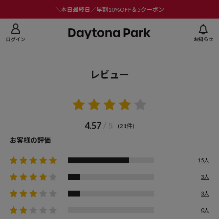
ニューを閉じる
＼本日最終日／早割10%OFF＆5クーポン
ログイン
お知らせ
レビュー
4.57
/ 5
(21件)
お客様の評価
15人
3人
3人
0人