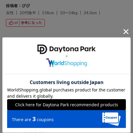
投稿者：ぴぴ
女性
20代後半
158cm
50～54kg
24.0cm
参考になった
69
投稿日：2025/08/23
購入サイズ：FREE
色：ピンク
透けない生地 これから使えますー！ オフショルにできるほどのゆっ
たり感 薄手のタートル着ると秋冬も使えますー！
投稿者：ニコニコ
40代前半
160cm
参考になった
115