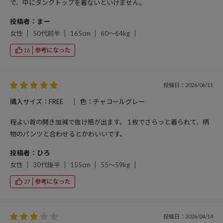
で、中にタンクトップを着ないといけません。
投稿者：まー
女性
50代前半
165cm
60～64kg
参考になった
16
投稿日：2026/06/11
購入サイズ：FREE
色：チャコールグレー
程よい首の開き加減で抜け感が出ます。 1枚でさらっと着られて、柄
物のパンツと合わせるとかわいいです。
投稿者：ひろ
女性
30代後半
155cm
55～59kg
参考になった
27
投稿日：2026/04/14