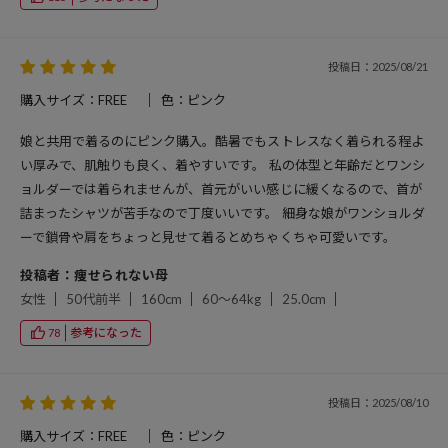
投稿日：2025/08/21
購入サイズ：FREE
色：ピンク
娘と共用で着るのにピンク購入。酷暑でもストレスなく着られる程よ
い厚みで、肌触りも良く、着やすいです。 私の体型と年齢だとワンシ
ョルダーでは着られませんが、首元がいい感じに緩くなるので、首が
詰まったシャツが苦手なので丁度いいです。 細身な娘がワンショルダ
ーで鎖骨や肩をちょっと見せて着るとめちゃくちゃ可愛いです。
投稿者：痩せられない母
女性
50代前半
160cm
60～64kg
25.0cm
参考になった
78
投稿日：2025/08/10
購入サイズ：FREE
色：ピンク