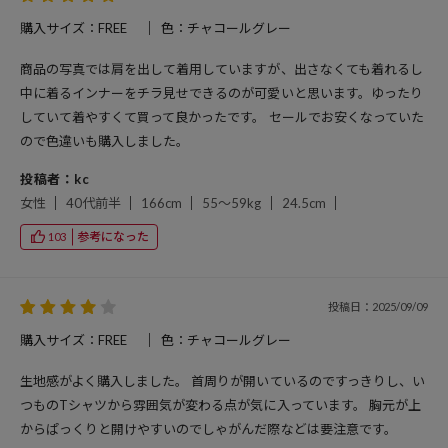
購入サイズ：FREE
色：チャコールグレー
商品の写真では肩を出して着用していますが、出さなくても着れるし
中に着るインナーをチラ見せできるのが可愛いと思います。ゆったり
していて着やすくて買って良かったです。 セールでお安くなっていた
ので色違いも購入しました。
投稿者：kc
女性
40代前半
166cm
55～59kg
24.5cm
参考になった
103
投稿日：2025/09/09
購入サイズ：FREE
色：チャコールグレー
生地感がよく購入しました。 首周りが開いているのですっきりし、い
つものTシャツから雰囲気が変わる点が気に入っています。 胸元が上
からぱっくりと開けやすいのでしゃがんだ際などは要注意です。