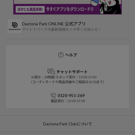
Daytona Park ONLINE 公式アプリ
デイトナパークの最新情報をイチ早くお知らせ！
ヘルプ
チャットサポート
AI受付：24時間/スタッフ受付：10:00-19:00
(コーディネートや商品詳細のご相談は18:00まで)
0120-951-269
電話受付：10:00-19:00
Daytona Park Clubについて