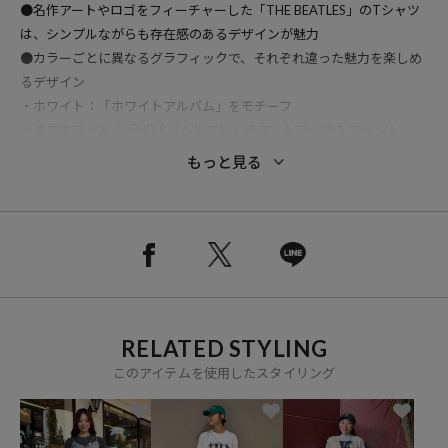
●名作アートやロゴをフィーチャーした「THE BEATLES」のTシャツ
は、シンプルながらも存在感のあるデザインが魅力
●カラーごとに異なるグラフィックで、それぞれ違った魅力を楽しめ
るデザイン
・ホワイト：「ホワイトアルバム」をモチーフ
・オフホワイト：「HELP（ヘルプ）」のアートワークをプリント
・チャコールグレー：定番人気の「ABBEY ROAD（アビイ・ロー
もっと見る
ド）」のアートワークをプリント
●ヴィンテージライクな風合いとこだわりのグラフィックで、カジュ
アルにもスタイリッシュにも着こなせる一枚です
●デニムやワークパンツはもちろん、ジャケットのインナーにもおす
すめ◎スタイルに取り入れやすい、存在感のあるバンドTシャツです
RELATED STYLING
※こちらの商品は、弊社管理上のカラーを表記しております為、タグ
このアイテムを使用したスタイリング
のカラー表記と異なる記載となっております。
【サイト表記：タグ表記】