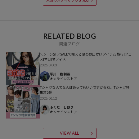
人気のスタイリングを見る
【GOOD ROCK SPEED / グッドロックスピード】
2010年に誕生したカットソーブランド。
アメカジテイストのグラフィックや、ヴィンテージライクな風合い、
着古されたヴィンテージ感があるのに、何故かどこか『イマ』っぽ
い。
RELATED BLOG
古き良き時代をリスペクトしながらも、『イマ』を大切にする。
関連ブログ
そんな思いを大切にしながら、ひとつひとつデザインしています。
＼シーン別／SALEで揃える夏のお出かけアイテム 旅行|フェ
また、ロック・バンドやキャラクターなど世界中で愛されているポッ
ス|休日|オフィス
プアイコンとのコラボレーションも積極的に行っています。
2026.07.03
Tシャツにデニムにスニーカー。
平川 樹利亜
いつの時代も愛される、STANDARDでFAVORITEなアイテムたち。
オンラインストア
Tシャツなんてなんぼあってもいいですからね。Tシャツ特
集第2弾
2026.06.12
ふくだ しおり
オンラインストア
VIEW ALL