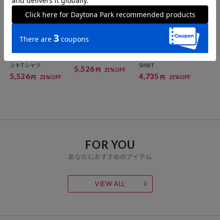
GOOD ROCK SPEED
GOOD ROCK SPEED
FREAK'S STORE
【MICKEY MOUSE】プリ
NYC RINGER T-Shirt
SPORTS PRINT RINGER T-
ントTシャツ
SHIRT
5,526
21%OFF
円
5,526
4,735
21%OFF
21%OFF
円
円
FOR YOU
あなたにおすすめのアイテム
VIEW ALL