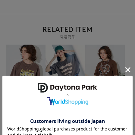
RELATED ITEM
関連商品
GOOD ROCK SPEED
GOOD ROCK SPEED
FREAK'S STORE
GREENDAY T-SHIRT
＜新色追加＞NIRVANA T-
ROCK T-SHIRT
SHIRT
6,226
4,735
11%OFF
21%OFF
円
円
5,526
21%OFF
円