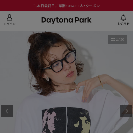
ニューを閉じる
＼本日最終日／早割10%OFF＆5クーポン
ログイン
お知らせ
1
/
50