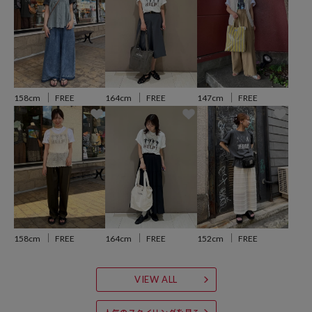
ホワイト：WHITE
オフホワイト：WHITE
チャコールグレー：CHARCOAL
※掲載画像の商品の色味は、屋外や屋内の光の照射や角度により実物
と色味が異なる場合がございます。また表示のサイズ感と実物は若干
158cm
FREE
164cm
FREE
147cm
FREE
異なる場合もございますので、予めご了承ください。
※着用、お取り扱いの際は、商品についている品質表示とアテンショ
ンタグを必ずご確認下さい。
参考価格
6,996
円（2026年5月8日時点）
158cm
FREE
164cm
FREE
152cm
FREE
※「参考価格」とは、Daytona Parkにおける対象商品の通常販売（先
行予約・先行割引は含まれません）開始時点の価格です。
VIEW ALL
ブランド説明