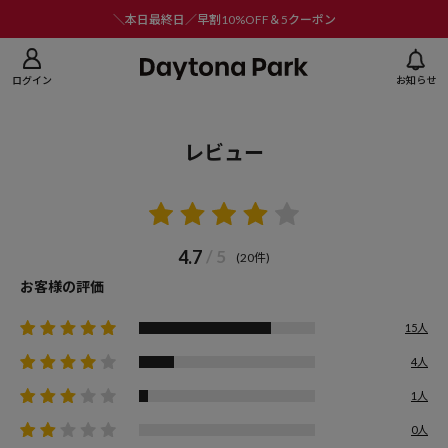
ニューを閉じる
＼本日最終日／早割10%OFF＆5クーポン
ログイン
お知らせ
レビュー
4.7
/ 5
(20件)
お客様の評価
15人
4人
1人
0人