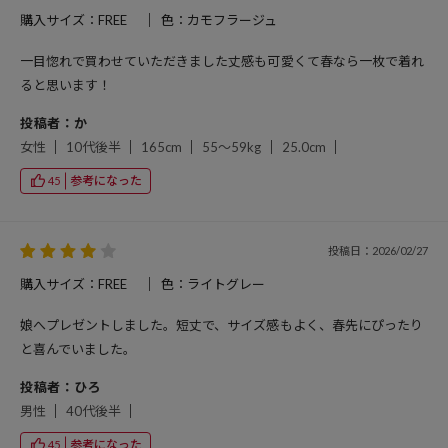
購入サイズ：FREE
色：カモフラージュ
一目惚れで買わせていただきました丈感も可愛くて春なら一枚で着れ
ると思います！
投稿者：か
女性
10代後半
165cm
55～59kg
25.0cm
参考になった
45
投稿日：2026/02/27
購入サイズ：FREE
色：ライトグレー
娘へプレゼントしました。短丈で、サイズ感もよく、春先にぴったり
と喜んでいました。
投稿者：ひろ
男性
40代後半
参考になった
45