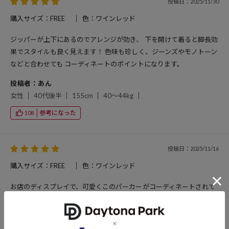
投稿日：2025/11/30
購入サイズ：FREE
色：ワインレッド
ジッパーが上下にあるのでアレンジが効き、 下を開けて着ると脚長効
果でスタイルも良く見えます！ 色味も珍しく、ジーンズやモノトーン
などと合わせても コーディネートのポイントになります。
投稿者：あん
女性
40代後半
155cm
40～44kg
参考になった
108
投稿日：2025/11/16
購入サイズ：FREE
色：ワインレッド
お店のディスプレイで、可愛くこのパーカーがコーディネートされて
いて一目惚れで試着しました！ ショート丈で、デニムにもスエットパ
ンツにも合わせられるので購入しました。 カモフラ柄と悩んでいたの
で、カモフラ柄も買いたいくらい、気に入っています！