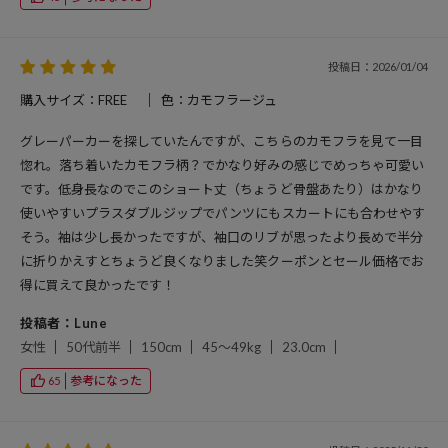
投稿日：2026/01/04
購入サイズ：FREE
色：カモフラージュ
グレーパーカーを探していたんですが、こちらのカモフラを見て一目
惚れ。落ち着いたカモフラ柄？でかなり好みの感じでめっちゃ可愛い
です。低身長なのでこのショート丈（ちょうど骨盤あたり）はかなり
使いやすいプラスダブルジップでパンツにもスカートにも合わせやす
そう。袖は少し長かったですが、袖口のリブが思ったより長めで半分
に折りかえすとちょうど良くなりました笑クーポンとセール価格でお
得に買えて良かったです！
投稿者：Lune
女性
50代前半
150cm
45～49kg
23.0cm
参考になった
65