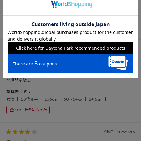
投稿者：さんさん
女性
50代前半
154cm
55～59kg
24.0cm
参考になった
102
投稿日：2025/10/27
購入サイズ：FREE
色：ワインレッド
ショート丈で迷彩柄もユーズド加工で色々使えます。 フィット感はピ
ッタリな感じ
投稿者：ミナ
女性
10代後半
156cm
50～54kg
24.5cm
参考になった
102
投稿日：2025/10/06