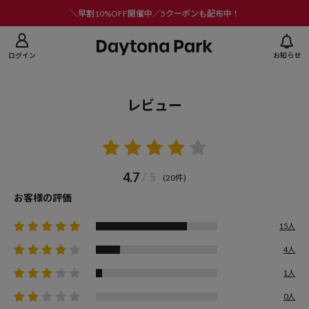
ニューを閉じる
＼早割10%OFF開催中／5クーポンも配布中！
ログイン
お知らせ
レビュー
4.7
/ 5
(20件)
お客様の評価
15人
4人
1人
0人