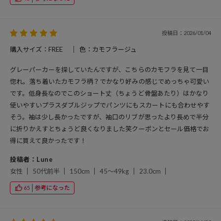
投稿日：2026/01/04
購入サイズ：FREE
色：カモフラージュ
グレーパーカーを探していたんですが、こちらのカモフラを見て一目
惚れ。落ち着いたカモフラ柄？でかなり好みの感じでめっちゃ可愛い
です。低身長なのでこのショート丈（ちょうど骨盤あたり）はかなり
使いやすいプラスダブルジップでパンツにもスカートにも合わせやす
そう。袖は少し長かったですが、袖口のリブが思ったより長めで半分
に折りかえすとちょうど良くなりました笑クーポンとセール価格でお
得に買えて良かったです！
投稿者：Lune
女性
50代前半
150cm
45～49kg
23.0cm
参考になった
65