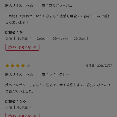
購入サイズ：FREE
色：カモフラージュ
一目惚れで買わせていただきました丈感も可愛くて春なら一枚で着れ
ると思います！
投稿者：か
女性
10代後半
165cm
55～59kg
25.0cm
参考になった
45
投稿日：2026/02/27
購入サイズ：FREE
色：ライトグレー
娘へプレゼントしました。短丈で、サイズ感もよく、春先にぴったり
と喜んでいました。
投稿者：ひろ
男性
40代後半
参考になった
45