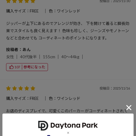
投稿日：2025/11/30
購入サイズ：FREE
色：ワインレッド
ジッパーが上下にあるのでアレンジが効き、 下を開けて着ると脚長効
果でスタイルも良く見えます！ 色味も珍しく、ジーンズやモノトーン
などと合わせても コーディネートのポイントになります。
投稿者：あん
女性
40代後半
155cm
40～44kg
参考になった
107
投稿日：2025/11/16
購入サイズ：FREE
色：ワインレッド
お店のディスプレイで、可愛くこのパーカーがコーディネートされて
いて一目惚れで試着しました！ ショート丈で、デニムにもスエットパ
ンツにも合わせられるので購入しました。 カモフラ柄と悩んでいたの
で、カモフラ柄も買いたいくらい、気に入っています！