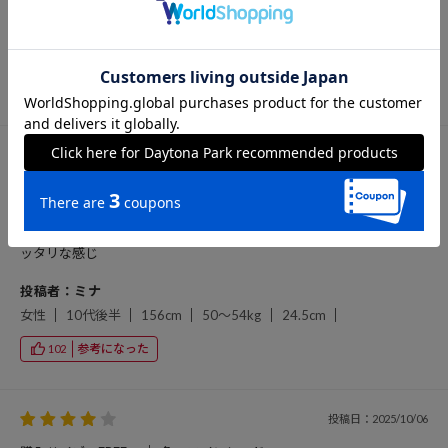
投稿者：さんさん
女性
50代前半
154cm
55～59kg
24.0cm
参考になった
102
投稿日：2025/10/27
購入サイズ：FREE
色：ワインレッド
ショート丈で迷彩柄もユーズド加工で色々使えます。 フィット感はピ
ッタリな感じ
投稿者：ミナ
女性
10代後半
156cm
50～54kg
24.5cm
参考になった
102
投稿日：2025/10/06