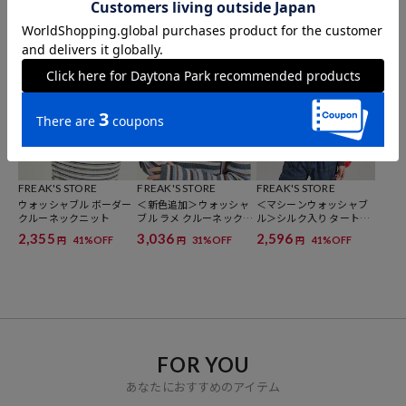
ヤード タートルニット
ックニット
ォッシャブル ヘンリーネ
ックニット
2,596
2,754
2,355
41%OFF
31%OFF
41%OFF
円
円
円
FREAK'S STORE
FREAK'S STORE
FREAK'S STORE
ウォッシャブル ボーダー
＜新色追加＞ウォッシャ
＜マシーンウォッシャブ
クルーネックニット
ブル ラメ クルーネックニ
ル＞シルク入り タートル
ット
ネックリブニット
2,355
3,036
2,596
41%OFF
31%OFF
41%OFF
円
円
円
FOR YOU
あなたにおすすめのアイテム