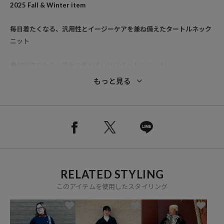
2025 Fall & Winter item
毎日着たくなる、汎用性とイージーケアを兼ね備えたタートルネック
ニット
●伸縮性があり、薄手で着やすいリブタートルニット
●アクセントになる長めの袖丈がデザインポイント
もっと見る
●フィット感のあるシルエットで一枚でもインナーでも活躍
●女性らしい細リブでカジュアルからきれいめまで幅広いコーディネ
ートが可能
●ご自宅でお洗濯可能でイージーケアなのも魅力的
●プチプラなので、色違いや型違いで揃えたくなるアイテム
■旧 1131248900451 と同型です。
RELATED STYLING
このアイテムを使用したスタイリング