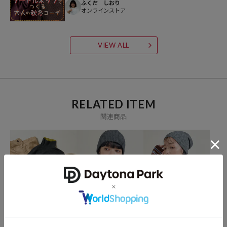
ふくだ しおり
想いからスタート。1986年の創業以来、洋服、雑貨、インテリアな
オンラインストア
ど自分たちが本気でカッコ良いと思うものをセレクト。積極的に楽し
む生活体験者＝フリークとして、アメリカンライフスタイルの楽しみ
VIEW ALL
方を提案するセレクトショップです。
RELATED ITEM
関連商品
FREAK'S STORE
FREAK'S STORE
FREAK'S STORE
ウォッシャブル 配色 レイ
ウォッシャブル ラメ Vネ
＜新色・サイズ追加＞ウ