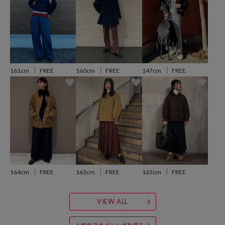
おすすめコーディネート
シンプルなタートルネックは冬のワードローブに備えておきたい。
シャツやジャケットにはもちろん、ベストやビスチェのインナーとし
ても活躍します。
カジュアル派は太めのミリタリーパンツやハイウエストデニムに合わ
せて、きれいめ派ならキャミワンピのインナーやフレアスカートに合
161cm
FREE
160cm
FREE
147cm
FREE
わせるのがオススメです。
薄手のニットなので秋口から春先まで長く着回しできる1着です。
※こちらの商品は、弊社管理上のカラーを表記しております為、タグ
のカラー表記と異なる記載となっております。
【サイト表記：タグ表記】
・オフホワイト：OFF
164cm
FREE
163cm
FREE
163cm
FREE
・ブラック：BLK
・ブラウン：BRN
VIEW ALL
・レッド：RED
・グリーン：GRN