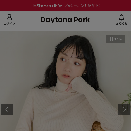
ニューを閉じる
＼早割10%OFF開催中／5クーポンも配布中！
ログイン
お知らせ
1
/
46