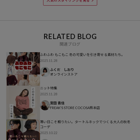
人気のスタイリングを見る
※掲載画像の商品の色味は、屋外や屋内の光の照射や角度により実物
と色味が異なる場合がございます。また表示のサイズ感と実物は若干
異なる場合もございますので、予めご了承ください。
RELATED BLOG
※着用、お取り扱いの際は、商品についている品質表示とアテンショ
関連ブログ
ンタグを必ずご確認下さい。
ふわふわ もこもこ 冬の可愛いを引き寄せる素材たち。
2025.11.28
ふくだ しおり
オンラインストア
参考価格
ニット特集
3,993
円（2025年10月8日時点）
2025.11.28
※「参考価格」とは、Daytona Parkにおける対象商品の通常販売（先
宮田 青佳
行予約・先行割引は含まれません）開始時点の価格です。
FREAK'S STORE COCOSA熊本店
ブランド説明
寒い日こそ頼りたい。タートルネックでつくる大人の秋冬
コーデ
【FREAK'S STORE/フリークスストア】
2025.10.22
「アメリカの豊かさとワクワク・ドキドキを日本に伝えたい」という