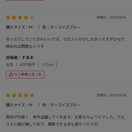
投稿日：2025/06/01
購入サイズ：M
色：ターコイズブルー
ゆったりしていてかわいいです。ウエストが少し大きいですがひもで
締めれば問題ないです
投稿者：すあま
女性
40代前半
153cm
参考になった
96
投稿日：2025/05/28
購入サイズ：M
色：ターコイズブルー
色味が可愛く、年中活躍してくれます。丈感もちょうどでした。ウエ
ストに紐が通してあり、調節できる点も良かったです。