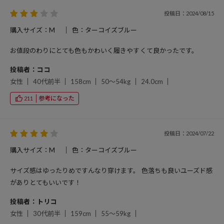
投稿日：2024/08/15
購入サイズ：M
色：ターコイズブルー
お値段のわりにとても色もかわいく履きやすくて良かったです。
投稿者：ココ
女性
40代前半
158cm
50～54kg
24.0cm
参考になった
211
投稿日：2024/07/22
購入サイズ：M
色：ターコイズブルー
サイズ感はゆったりめですんなり穿けます。 色落ちも良いユーズド感
がありとてもいいです！
投稿者：トリコ
女性
30代前半
159cm
55～59kg