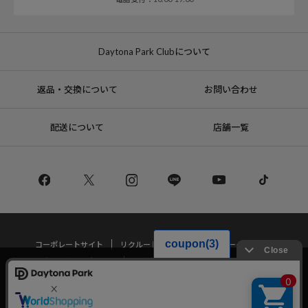
Daytona Park Clubについて
返品・交換について
お問い合わせ
配送について
店舗一覧
コーポレートサイト
リクルート
サステナブルマークについて
プライバシーポリシー
特定商取引法・古物営業法に基づく表記
当サイトでは利用体験の向上およびコンテンツの最適な提供、トラフィック
の分析を目的としてCookieを使用しています。
サイトの閲覧を継続された場合、Cookieの利用に同意したことものといたし
Copyright © DAYTONA INTERNATIONAL Co.,Ltd All Rights Reserved.