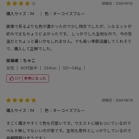
投稿日：2024/09/01
購入サイズ：M
色：ターコイズブルー
画像で見るよりも色が濃かったので少し残念でしたが、シルエットが
好みで丈もちょうどよかったです。 しっかりした生地なので、今の気
温だとちょっと暑いかもしれません。でも長い季節活躍してくれそう
で、購入して正解でした。
投稿者：ちゃこ
女性
40代後半
164cm
50～54kg
参考になった
177
投稿日：2024/08/28
購入サイズ：M
色：ターコイズブルー
すごく履きやすくて色も可愛いです。ウエストに紐もついているので
ベルト無しでもいいのが楽です。生地も意外としっかりしているので
長期間履けそうです！