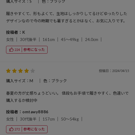
購入サイズ：S
色：ブラック
履きやすくて、形もよくて、生地はしっかりしてるけどゆったりした
デザインなので今の時期でも暑すぎるとかはなく、お気に入りです。
投稿者：K
女性
30代後半
161cm
45～49kg
24.0cm
参考になった
224
投稿日：2024/04/15
購入サイズ：M
色：ブラック
春夏の方が丈感ちょうどいい。 値段もお手頃で履きやすく、色違いで
購入するか検討中
投稿者：omtawy8886
女性
30代後半
157cm
50～54kg
参考になった
272