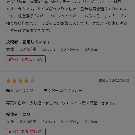
身長165cm、体重54kg、骨格ナチュラル、パーソナルカラーはワー
ムオータムです。サイズぴったりでした！色味も画像通りでかわいい
です。最近流行りのカーブパンツですが、こちらはそこまでカーブは
強くない印象です。けどそこがお気に入りです。ウエストが少しゆる
くても紐で調整できます。
投稿者：愛用しています
女性
30代前半
165cm
50～54kg
24.5cm
参考になった
78
投稿日：2025/06/03
購入サイズ：M
色：ターコイズブルー
写真の色味と少し違いました。 ウエストは紐で調整できます。
投稿者：エリ
女性
30代後半
150cm
55～59kg
22.5cm
参考になった
90