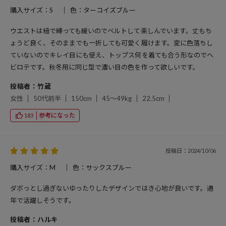
購入サイズ：S
色：ターコイズブルー
ウエストは紐で縛っても緩いのでベルトして楽しんでいます。丈もち
ょうど良く、そのままでも一折しても可愛く履けます。変に色落ちし
ていないのでキレイ目にも使え、トップス何を着ても合う形なのでヘ
ビロテです。秋冬用に同じ型で濃い目の色を作って欲しいです。
投稿者：竹蔵
女性
50代前半
150cm
45～49kg
22.5cm
参考になった
183
投稿日：2024/10/06
購入サイズ：M
色：サックスブルー
ダボっとし過ぎないゆったりしたデザインではき心地が良いです。通
年で活躍しそうです。
投稿者：ハルキ