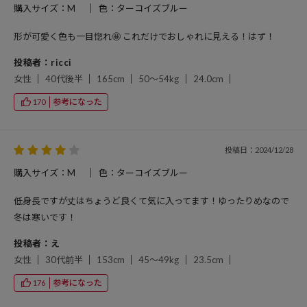
購入サイズ：M
色：ターコイズブルー
形が可愛く色も一目惚れ🤩 これだけでおしゃれに見える！はず！
投稿者：ricci
女性
40代後半
165cm
50～54kg
24.0cm
参考になった
170
投稿日：2024/12/28
購入サイズ：M
色：ターコイズブルー
低身長ですが丈はちょうど良くて気に入ってます！ゆったりめなので
冬は寒いです！
投稿者：え
女性
30代前半
153cm
45～49kg
23.5cm
参考になった
176