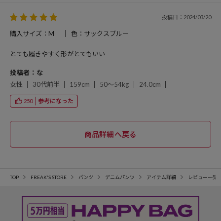
投稿日：2024/03/20
購入サイズ：M
色：サックスブルー
とても履きやすく形がとてもいい
投稿者：な
女性
30代前半
159cm
50～54kg
24.0cm
参考になった
250
TOP
FREAK'S STORE
パンツ
デニムパンツ
アイテム詳細
レビュー一覧