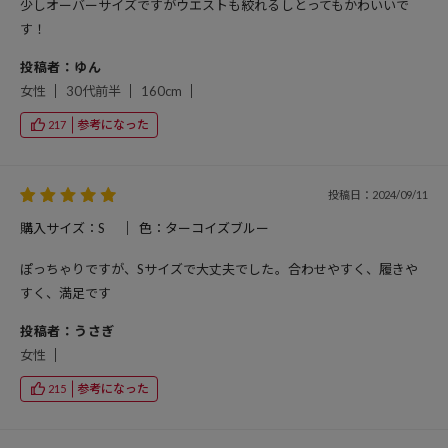
少しオーバーサイズですがウエストも絞れるしとってもかわいいで
す！
投稿者：ゆん
女性
30代前半
160cm
参考になった
217
投稿日：2024/09/11
購入サイズ：S
色：ターコイズブルー
ぽっちゃりですが、Sサイズで大丈夫でした。合わせやすく、履きや
すく、満足です
投稿者：うさぎ
女性
参考になった
215