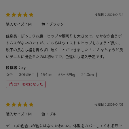
投稿日：2024/04/14
購入サイズ：M
色：ブラック
低身長・ぽっこりお腹・ヒップや腰周りも大きめで、なかなか合うボ
トムスがないのですが、こちらはウエストやヒップもちょうど良く、
股下の長さも裾を折らずに履くことができました！ こんなちょうど良
いデニムに出会えたのは初めてで、色違いも購入予定です。
投稿者：ay
女性
30代後半
154cm
55～59kg
24.0cm
参考になった
227
投稿日：2024/04/08
購入サイズ：M
色：ブルー
デニムの色合いが他にはなくかわいい。体型をカバーしてくれる形で