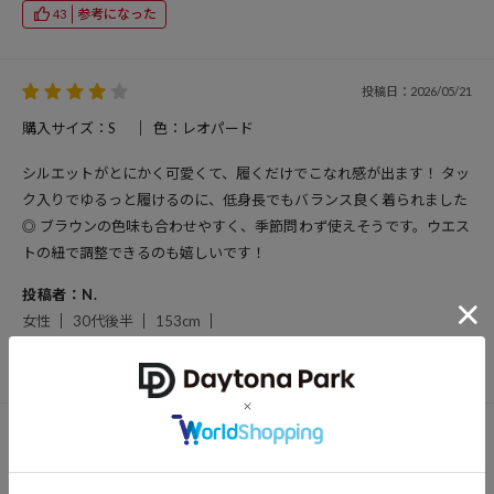
参考になった
43
投稿日：2026/05/21
購入サイズ：S
色：レオパード
シルエットがとにかく可愛くて、履くだけでこなれ感が出ます！ タッ
ク入りでゆるっと履けるのに、低身長でもバランス良く着られました
◎ ブラウンの色味も合わせやすく、季節問わず使えそうです。ウエス
トの紐で調整できるのも嬉しいです！
投稿者：N.
女性
30代後半
153cm
参考になった
42
投稿日：2026/05/13
購入サイズ：S
色：レオパード