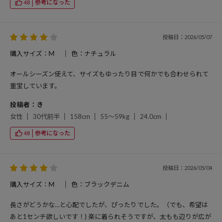
参考になった
48
投稿日：2026/05/07
購入サイズ：M
色：ナチュラル
オールシーズン使えて、サイズもゆったり目で何かでも合わせられて
重宝しています。
投稿者：き
女性
30代前半
158cm
55～59kg
24.0cm
参考になった
48
投稿日：2026/05/04
購入サイズ：M
色：ブラックデニム
長さがどうかな…と心配でしたが、ぴったりでした。（でも、希望は
あと1センチ欲しいです！) 楽に着られそうですが、太もも辺りが広が