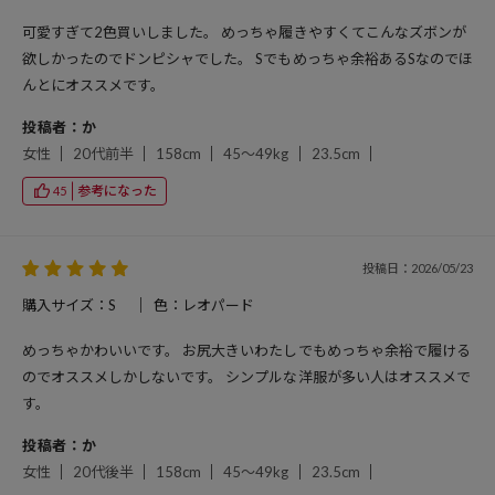
可愛すぎて2色買いしました。 めっちゃ履きやすくてこんなズボンが
欲しかったのでドンピシャでした。 Sでもめっちゃ余裕あるSなのでほ
んとにオススメです。
投稿者：か
女性
20代前半
158cm
45～49kg
23.5cm
参考になった
45
投稿日：2026/05/23
購入サイズ：S
色：レオパード
めっちゃかわいいです。 お尻大きいわたしでもめっちゃ余裕で履ける
のでオススメしかしないです。 シンプルな洋服が多い人はオススメで
す。
投稿者：か
女性
20代後半
158cm
45～49kg
23.5cm