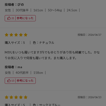
投稿者：ぴの
女性
30代後半
161cm
50～54kg
24.5cm
参考になった
21
投稿日：2026/06/27
購入サイズ：S
色：ナチュラル
MかLをいつも履いてますがSでもゆとりがあり形も綺麗でした。かな
りお気に入りで何度も履いてます。また購入します。
投稿者：ma
女性
40代前半
158cm
参考になった
15
投稿日：2026/06/23
購入サイズ：S
色：サックスブルー