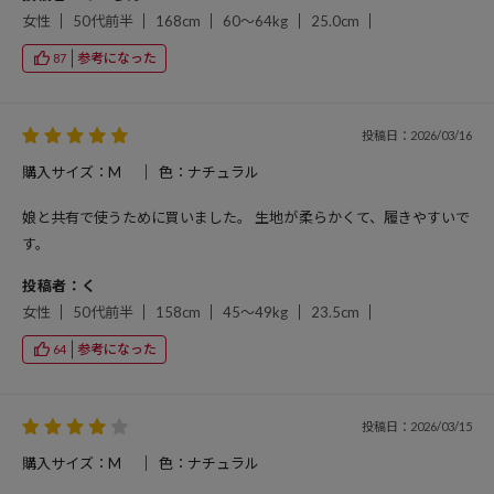
女性
50代前半
168cm
60～64kg
25.0cm
参考になった
87
投稿日：2026/03/16
購入サイズ：M
色：ナチュラル
娘と共有で使うために買いました。 生地が柔らかくて、履きやすいで
す。
投稿者：く
女性
50代前半
158cm
45～49kg
23.5cm
参考になった
64
投稿日：2026/03/15
購入サイズ：M
色：ナチュラル