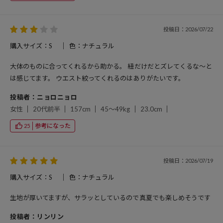
投稿日：2026/07/22
購入サイズ：S
色：ナチュラル
大体のものに合ってくれるから助かる。 紐だけだとズレてくるな〜と
は感じてます。 ウエスト絞ってくれるのはありがたいです。
投稿者：ニョロニョロ
女性
20代前半
157cm
45～49kg
23.0cm
参考になった
25
投稿日：2026/07/19
購入サイズ：S
色：ナチュラル
生地が厚いてますが、サラッとしているので真夏でも楽しめそうです
投稿者：リンリン