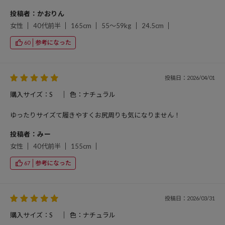
投稿者：かおりん
女性
40代前半
165cm
55～59kg
24.5cm
参考になった
60
投稿日：2026/04/01
購入サイズ：S
色：ナチュラル
ゆったりサイズて履きやすくお尻周りも気になりません！
投稿者：みー
女性
40代前半
155cm
参考になった
67
投稿日：2026/03/31
購入サイズ：S
色：ナチュラル