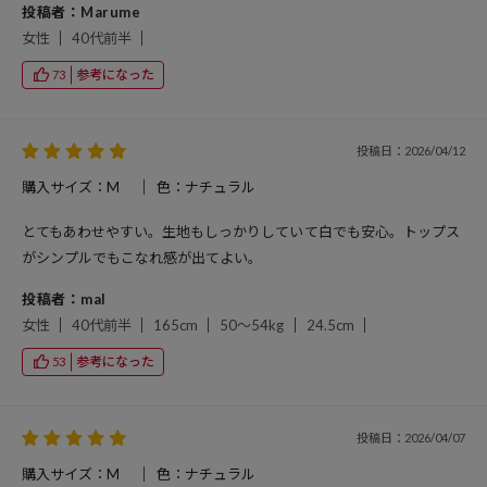
投稿者：Marume
女性
40代前半
参考になった
73
投稿日：2026/04/12
購入サイズ：M
色：ナチュラル
とてもあわせやすい。生地もしっかりしていて白でも安心。トップス
がシンプルでもこなれ感が出てよい。
投稿者：mal
女性
40代前半
165cm
50～54kg
24.5cm
参考になった
53
投稿日：2026/04/07
購入サイズ：M
色：ナチュラル