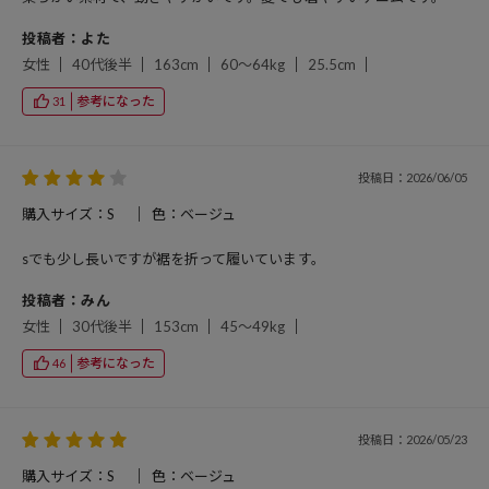
投稿者：よた
女性
40代後半
163cm
60～64kg
25.5cm
参考になった
31
投稿日：2026/06/05
購入サイズ：S
色：ベージュ
sでも少し長いですが裾を折って履いています。
投稿者：みん
女性
30代後半
153cm
45～49kg
参考になった
46
投稿日：2026/05/23
購入サイズ：S
色：ベージュ