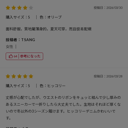
投稿日：2026/03/30
購入サイズ：S
色：オリーブ
面料舒服，質地屬薄身的，夏天可穿，而且很易配襯
投稿者：TSANG
女性
参考になった
64
投稿日：2026/03/28
購入サイズ：S
色：ヒッコリー
丈感が心配でしたが、ウエストのリボンをキュッと結んで少し厚みの
あるスニーカーで一折りしたら大丈夫でした。生地はそれほど厚くな
いので冬以外の3シーズン履けます。ヒッコリーデニムかわいいで
す。