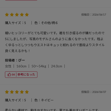
投稿日：2026/06/17
購入サイズ：S
色：その他/柄６
細いヒッコリーがとても可愛いです。裾を引き摺るのが嫌だったので
Sにしましたが、写真のモデルさんのように長くなかったです。程よ
くゆるっとしつつもウエストはキュッと絞れるので普段よりスタイル
良く見えるかも！
投稿者：ぴー
女性
160cm
50～54kg
24.0cm
参考になった
84
投稿日：2026/06/07
購入サイズ：S
色：ネイビー
柔らかい素材で、動きやすかいです。夏でも着やすいデニムです。