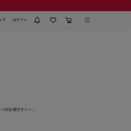
ップ
ログイン
＞別注 紐付きイージ
ックデニム