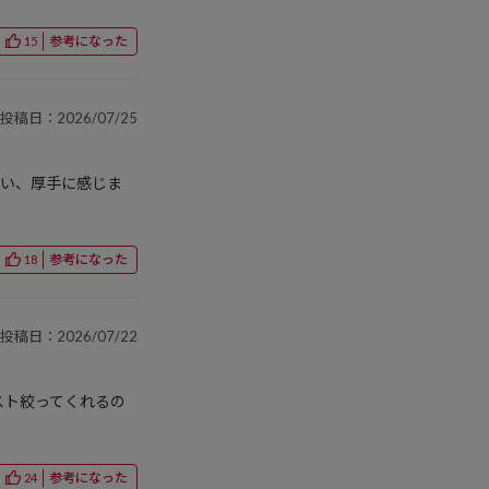
参考になった
15
投稿日：2026/07/25
違い、厚手に感じま
参考になった
18
投稿日：2026/07/22
スト絞ってくれるの
参考になった
24