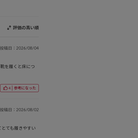
評価の高い順
投稿日：2026/08/04
の靴を履くと床につ
参考になった
4
投稿日：2026/08/02
てとても履きやすい