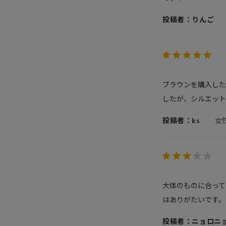
投稿者：りんご
ブラウンを購入し
したが、シルエッ
投稿者：ks
女
大体のものに合って
はありがたいです。
投稿者：ニョロニ