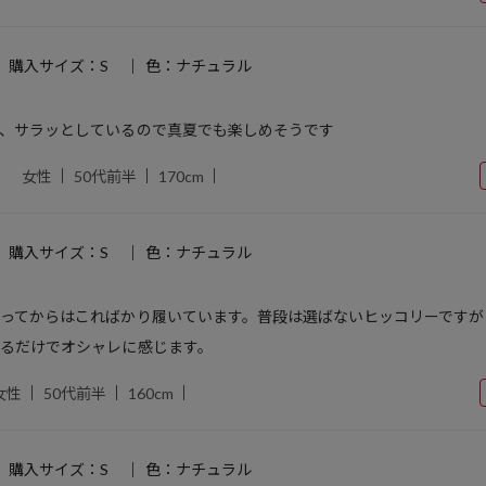
購入サイズ：S
色：ナチュラル
、サラッとしているので真夏でも楽しめそうです
女性
50代前半
170cm
購入サイズ：S
色：ナチュラル
ってからはこればかり履いています。普段は選ばないヒッコリーですが
るだけでオシャレに感じます。
女性
50代前半
160cm
購入サイズ：S
色：ナチュラル