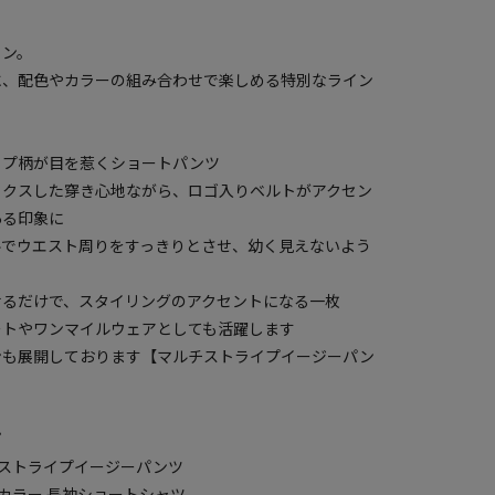
イン。
に、配色やカラーの組み合わせで楽しめる特別なライン
イプ柄が目を惹くショートパンツ
ックスした穿き心地ながら、ロゴ入りベルトがアクセン
ある印象に
ルでウエスト周りをすっきりとさせ、幼く見えないよう
せるだけで、スタイリングのアクセントになる一枚
ートやワンマイルウェアとしても活躍します
ンも展開しております【マルチストライプイージーパン
プ
マルチストライプイージーパンツ
マルチカラー 長袖ショートシャツ