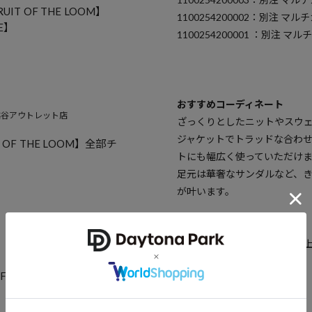
IT OF THE LOOM】
1100254200002：別注 マ
RE】
1100254200001 ：別注
おすすめコーディネート
RE 越谷アウトレット店
ざっくりとしたニットやスウ
ジャケットでトラッドな合わ
OF THE LOOM】全部チ
トにも幅広く使っていただけ
足元は華奢なサンダルなど、
が叶います。
※こちらの商品は、弊社管理
異なる記載となっております。
F THE LOOM 別注登場
【サイト表記：タグ表記】