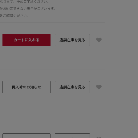
となります。予めご了承ください。
がお約束できない場合がございます。
をご確認ください。
カートに入れる
店舗在庫を見る
再入荷のお知らせ
店舗在庫を見る
8 FREEサイズ
H173 B80