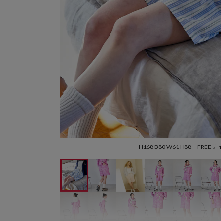
H168 B80 W61 H88 FREE