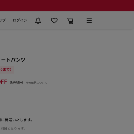
ップ
ログイン
ョートパンツ
:59まで）
FF
5,995円
参考価格について
日に発送いたします。
は別日となります。