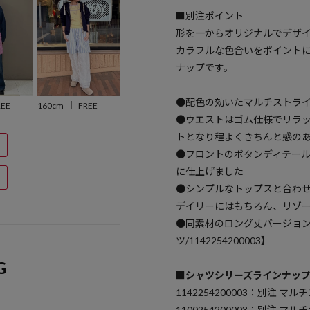
■別注ポイント
形を一からオリジナルでデザ
カラフルな色合いをポイント
ナップです。
●配色の効いたマルチストラ
160cm
FREE
REE
●ウエストはゴム仕様でリラ
トとなり程よくきちんと感の
●フロントのボタンディテー
に仕上げました
●シンプルなトップスと合わ
デイリーにはもちろん、リゾ
●同素材のロング丈バージョ
ツ/1142254200003】
G
■シャツシリーズラインナッ
1142254200003：別注 
1100254200003：別注 