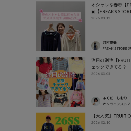
オシャレな春🌸【FRU
✖️【FREAK'S STO
2026.03.12
河村成美
FREAK'S STO
注目の別注【FRUIT 
ェックできてる？
2026.03.05
ふくだ しおり
オンラインストア
【大人気】FRUIT O
2026.02.10