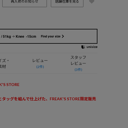
再入荷のお知らせ
店舗在庫を見る
/ 51kg
Knee -15cm
Find your size
スタッフ
イズ・
レビュー
レビュー
素材
(2件)
(3件)
K'S STORE
 とタッグを組んで仕上げた、FREAK'S STORE限定販売