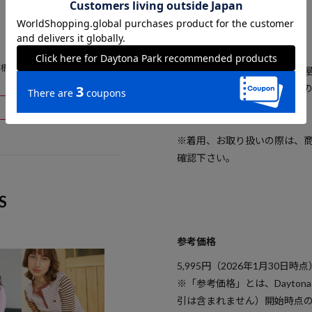
ホワイト：WHITE
ピンク：PINK
オレンジ：ORANGE
ORE 鳥栖プレミアムアウトレット店
※掲載画像の商品の色味は、
場合がございます。また表示
予めご了承ください。
※着用、お取り扱いの際は、
確認下さい。
S
参考価格
5,995
円（2026年1月30日時点
※「参考価格」とは、Dayton
引は含まれません）開始時点