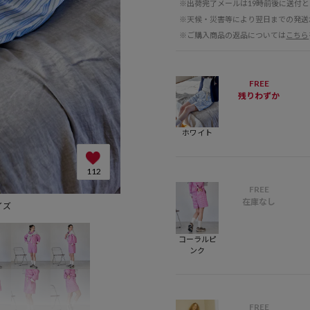
※出荷完了メールは19時前後に送付
※天候・災害等により翌日までの発送
※ご購入商品の返品については
こちら
FREE
残りわずか
ホワイト
112
FREE
在庫なし
サイズ
H168 B80 W61 H8
コーラルピ
ンク
FREE