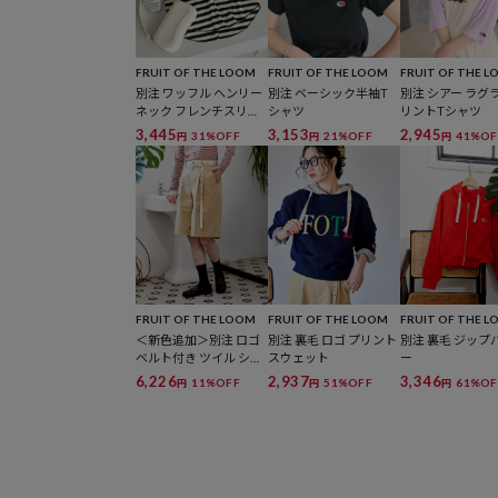
FRUIT OF THE LOOM
FRUIT OF THE LOOM
FRUIT OF THE 
別注 ワッフル ヘンリー
別注 ベーシック半袖T
別注 シアー ラグ
ネック フレンチスリー
シャツ
リントTシャツ
ブTシャツ
3,445
3,153
2,945
31%OFF
21%OFF
41%OF
円
円
円
FRUIT OF THE LOOM
FRUIT OF THE LOOM
FRUIT OF THE 
＜新色追加＞別注 ロゴ
別注 裏毛 ロゴ プリント
別注 裏毛 ジップ
ベルト付き ツイル ショ
スウェット
ー
ートパンツ
6,226
2,937
3,346
11%OFF
51%OFF
61%OF
円
円
円