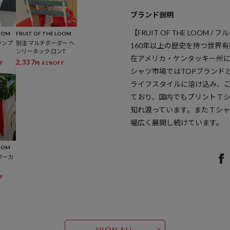
ブランド説明
【FRUIT OF THE LOOM 
LOOM
FRUIT OF THE LOOM
ランプ
別注 マルチボーダー ヘ
160年以上の歴史を持つ世界
ンリーネック ロンT
在アメリカ・ケンタッキー州に
2,337
F
61%OFF
円
シャツ市場ではTOPブランド
ライフスタイルに溶け込み、
ており、国内でもプリントＴ
知れ渡っています。またＴシ
幅広く展開し続けています。
LOOM
パーカ
F
VIEW ALL