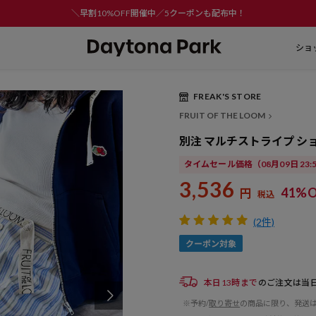
＼早割10%OFF開催中／5クーポンも配布中！
ショ
FREAK'S STORE
FRUIT OF THE LOOM
別注 マルチストライプ シ
タイムセール価格
（08月09日 23
3,536
41%O
円
税込
(2件)
本日13時まで
のご注文は当
※予約/
取り寄せ
の商品に限り、発送