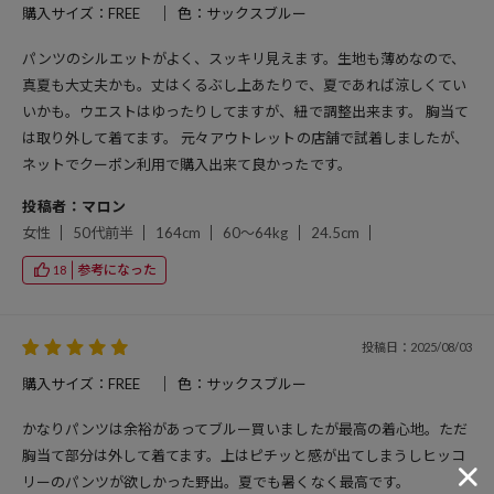
購入サイズ：FREE
色：サックスブルー
パンツのシルエットがよく、スッキリ見えます。生地も薄めなので、
真夏も大丈夫かも。丈はくるぶし上あたりで、夏であれば涼しくてい
いかも。ウエストはゆったりしてますが、紐で調整出来ます。 胸当て
は取り外して着てます。 元々アウトレットの店舗で試着しましたが、
ネットでクーポン利用で購入出来て良かったです。
投稿者：マロン
女性
50代前半
164cm
60～64kg
24.5cm
参考になった
18
投稿日：2025/08/03
購入サイズ：FREE
色：サックスブルー
かなりパンツは余裕があってブルー買いましたが最高の着心地。ただ
胸当て部分は外して着てます。上はピチッと感が出てしまうしヒッコ
リーのパンツが欲しかった野出。夏でも暑くなく最高です。