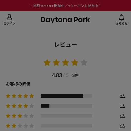
ニューを閉じる
＼早割10%OFF開催中／5クーポンも配布中！
ログイン
お知らせ
レビュー
4.83
/ 5
(6件)
お客様の評価
5人
1人
0人
0人