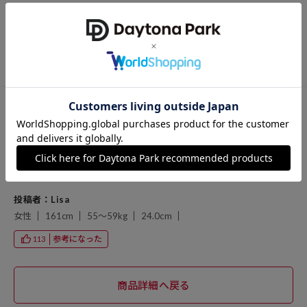
投稿者：うえん
女性
60代前半
160cm
60～64kg
24.5cm
参考になった
98
投稿日：2025/06/10
購入サイズ：FREE
色：ネイビー
思ってたよりも、丈が短くて、剃らないのと、ハイカットのスニーカ
ーとの相性が良かったです。 乾きも早そうです。
投稿者：Lisa
女性
161cm
55～59kg
24.0cm
参考になった
113