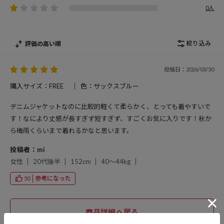
0人
絞り込み
評価の高い順
投稿日：2026/03/30
購入サイズ：FREE
色：サックスブルー
デニムジャケットなのに比較的軽くて柔らかく、とっても着やすいで
す！なにより丈感が長すぎず短すぎず、すごくお気に入りです！秋か
ら梅雨くらいまで着れるかなと思います。
投稿者：mi
女性
20代後半
152cm
40～44kg
参考になった
50