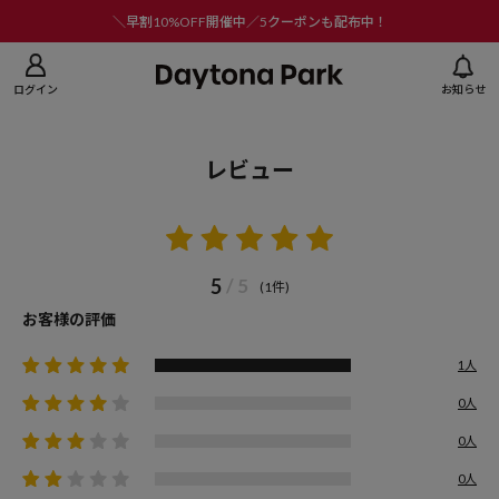
ニューを閉じる
＼早割10%OFF開催中／5クーポンも配布中！
ログイン
お知らせ
レビュー
5
/ 5
(1件)
お客様の評価
1人
0人
0人
0人