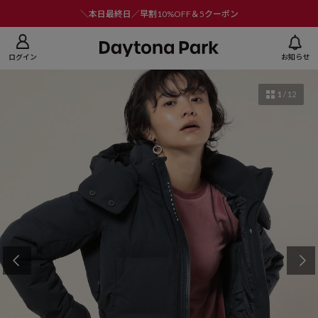
ニューを閉じる
＼本日最終日／早割10%OFF＆5クーポン
ログイン
お知らせ
1
/
12