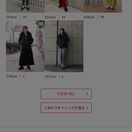
語。常に最新技術の応用に挑み、未来的で革新的なモノづくりを追求
する「デサント」の新カテゴリーです。着用シーンを選ばず、全ての
人に向けて発信するスポーツウェアの新しいスタイルを提案していま
159cm
M
150cm
M
158cm
M
す。
※画像の商品は光の照射や角度により、実物と色味が異なる場合がご
ざいます。また表示のサイズ感と実物は若干異なる場合もございます
ので、予めご了承ください。
※着用、お取り扱いの際は、商品についている品質表示とアテンショ
ンタグを必ずご確認下さい。
158cm
L
157cm
L
------------------------------------------------------
VIEW ALL
人気のスタイリングを見る
※こちらはギャランティカード付属商品です。
2020年秋冬モデルより、水沢ダウンプロダクトギャランティーカード
を発行します。