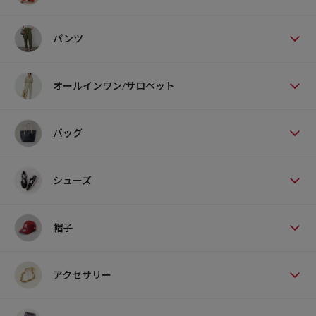
パンツ
ブランド説明
【DESCENTE ALLTERRAIN/デサントオルテライン】
オルテラインとは、「all」 と 「terrain（地形）」を組み合わせた造
オールインワン/サロペット
語。常に最新技術の応用に挑み、未来的で革新的なモノづくりを追求
する「デサント」の新カテゴリーです。着用シーンを選ばず、全ての
バッグ
人に向けて発信するスポーツウェアの新しいスタイルを提案していま
す。
シューズ
帽子
アクセサリー