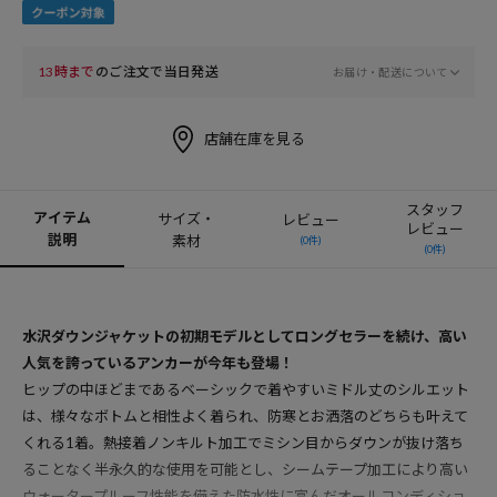
13時まで
のご注文で当日発送
お届け・配送について
店舗在庫を見る
スタッフ
アイテム
サイズ・
レビュー
レビュー
説明
素材
(0件)
(0件)
水沢ダウンジャケットの初期モデルとしてロングセラーを続け、高い
人気を誇っているアンカーが今年も登場！
ヒップの中ほどまであるベーシックで着やすいミドル丈のシルエット
は、様々なボトムと相性よく着られ、防寒とお洒落のどちらも叶えて
くれる1着。熱接着ノンキルト加工でミシン目からダウンが抜け落ち
ることなく半永久的な使用を可能とし、シームテープ加工により高い
ウォータープルーフ性能を備えた防水性に富んだオールコンディショ