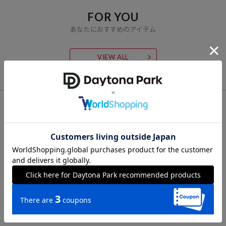
水沢ダウンプロダクトギャランティーカードは日本国内のデサント正
規販売店で販売する水沢ダウンに付帯し、その製品が正規品である事
FOR YOU
を証明します。
あなたにおすすめのアイテム
プロダクトギャランティーカード裏面に販売店の記名押印及び、ご購
入年月日の記載があることをご確認下さい。
VIEW ALL
所定記入欄が空欄の場合、本保証は有効とはなりません。記入のない
場合は直ちにお客様が本製品をご購入された正規販売店へお申し出く
ださい。
プロダクトギャランティーカードは再発行いたしませんので、大切に
保管してください。
CHECK LIST
保証期間内（購入日より2年以内）に製造上の不具合が認められた場
最近チェックした商品
合は、無償での修理対応、または新品と交換させていただきます。本
製品とプロダクトギャランティーカードをご持参ご提示の上、ご購入
の正規販売店にお申し出ください。
保証期間を過ぎた本製品に関しましても、本製品の状態を確認させて
いただいた上で有償修理させていただきます。
旧モデルの場合、パーツ等の在庫により修理出来ない場合がございま
す。
保証期間内であっても下記の項目に該当する場合は有償修理、又は修