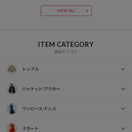
理をお断りする場合がございます。
a）プロダクトギャランティーカードのご提示がない場合
VIEW ALL
（※プロダクトギャランティ―カード紛失の場合再発行は行っており
ません）
b）正規販売店以外での購入、譲渡品、中古購入、並行輸入品等の
場合
ITEM CATEGORY
c）お客様のご使用状況に起因する不具合又は破損等使用上の誤り
商品カテゴリ
や不当な修理・改造によるおよび損傷。
d）ご依頼者様がご購入本人様ではない場合
トップス
＜保証書について＞
オンラインショップにてご購入いただいたお品物の保証書には「購入
ジャケット/アウター
年月日」「購入店印」はございません。
商品に「保証書」が添付されている場合は、商品発送の際に同封して
ワンピース/ドレス
いる「購入明細書兼領収書」が購入日・販売元の証明となります。
「保証書」とともに「購入明細書兼領収書」を保管し、必要に応じて
ご提示ください。
スカート