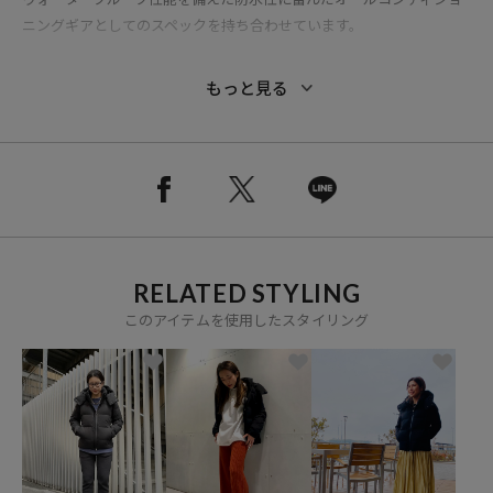
ニングギアとしてのスペックを持ち合わせています。
●機能重視派もデザイン派も心惹かれる、実力派ブランド
もっと見る
●4WAYストレッチ生地を使用し、動きやすいようにデザイン
●熱接着ノンキルト加工とシームテープ加工により、水分含浸を防
ぎ、高い耐水性を実現
●裏地には光を熱へと変換し積極的な保温性能を発揮するHEAT NAVI
を採用
コーディネート
RELATED STYLING
マウンテンパーカーのようなすっきりとしたシルエットは、ワイドパ
ンツやフレアスカートなど、ボリュームのあるボトムともバランス良
このアイテムを使用したスタイリング
く着て頂けます。1枚で十分に防寒の叶う作りなので、ワンピースの上
に羽織ったり、春先や秋口に着るような薄手のニットやロンTの上に
羽織るだけで、寒い冬も暖かく過ごして頂けます。
【DESCENTE ALLTERRAIN/デサントオルテライン】
オルテラインとは、「all」 と 「terrain（地形）」を組み合わせた造