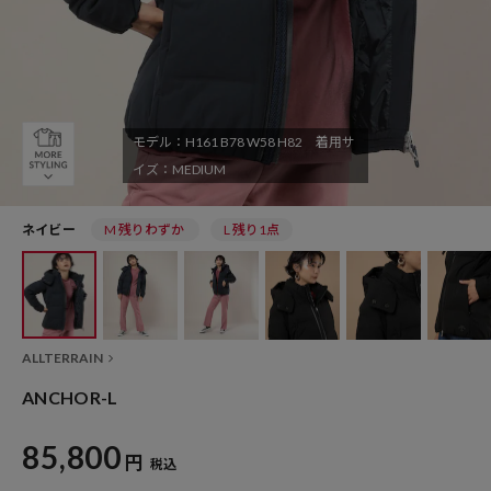
モデル：H161 B78 W58 H82 着用サ
イズ：MEDIUM
ネイビー
M 残りわずか
L 残り1点
ALLTERRAIN
ANCHOR-L
85,800
円
税込