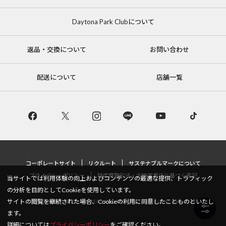
Daytona Park Clubについて
返品・交換について
お問い合わせ
配送について
店舗一覧
コーポレートサイト
リクルート
サステナブルマークについて
プライバシーポリシー
特定商取引法・古物営業法に基づく表記
当サイトでは利用体験の向上およびコンテンツの最適な提供、トラフィック
の分析を目的としてCookieを使用しています。
サイトの閲覧を継続された場合、Cookieの利用に同意したことものといたし
Copyright © DAYTONA INTERNATIONAL Co.,Ltd All Rights Reserved.
ます。
詳細については
プライバシーポリシー
をご確認ください。