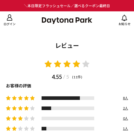
ニューを閉じる
＼本日限定フラッシュセール／選べるクーポン最終日
ログイン
お知らせ
レビュー
4.55
/ 5
(11件)
お客様の評価
8人
2人
0人
1人