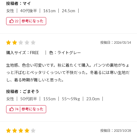
投稿者：マイ
女性
40代後半
161cm
24.5cm
参考になった
22
投稿日：2026/01/14
購入サイズ：FREE
色：ライトグレー
生地感、色合い可愛いです。秋に着たくて購入。パンツの裏地がちょ
っと汗ばむとペッタリくっついて不快だった。冬着るには寒い生地だ
し、着る時期が難しいと思った。
投稿者：ごまぞう
女性
50代前半
155cm
55～59kg
23.0cm
参考になった
74
投稿日：2025/10/28