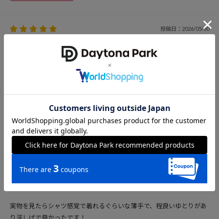
投稿日：2026/05/30
購入サイズ：FREE
色：ナチュラル
前回レーヨンじゃないタイプを購入して気に入ったので、今回はレー
ヨンタイプを買っちゃいました✨ 今回のレーヨンの黒もお気に入りに
なりました😊
投稿者：はるたろう
女性
40代後半
162cm
50～54kg
参考になった
49
投稿日：2026/04/19
購入サイズ：FREE
色：ナチュラル
実物を見たらシャツ感覚で着れるぐらいな薄手で、程良いゆとりがあ
り涼しげで良かったです！