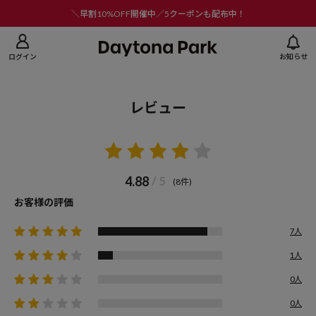
ニューを閉じる
＼早割10%OFF開催中／5クーポンも配布中！
ログイン
お知らせ
レビュー
4.88
/ 5
(8件)
お客様の評価
7人
1人
0人
0人