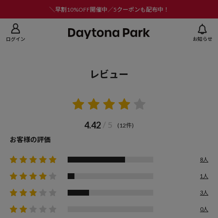
ニューを閉じる
＼早割10%OFF開催中／5クーポンも配布中！
ログイン
お知らせ
レビュー
4.42
/ 5
(12件)
お客様の評価
8人
1人
3人
0人