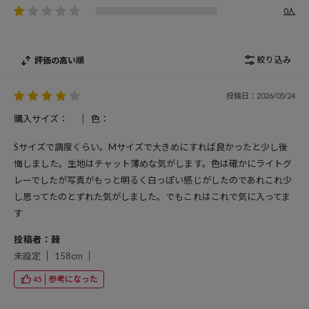
0人
絞り込み
評価の高い順
投稿日：2026/05/24
購入サイズ：
色：
Sサイズで調度くらい。Mサイズで大きめにすれば良かったと少し後
悔しました。生地はチャット薄めな気がします。色は確かにライトグ
レーでしたが写真がもっと明るく白っぽい感じがしたのであれこれ少
し思ってたのとずれた気がしました。でもこれはこれで気に入ってま
す
投稿者：棘
未設定
158cm
参考になった
45