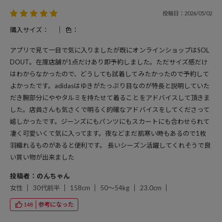
投稿日：2026/05/02
購入サイズ：
色：
アプリで見て一目で気に入りましたが既にオンラインショップはSOL
DOUT。在庫店舗が1点だけあり即予約しました。ただサイズ感だけ
はわからなかったので、どうしても試着してみたかったので予約して
よかったです。adidasはゆきがたっぷり目なのが特長と説明していた
だき腕部分にややタルミを持たせて着ることをアドバイスして頂きま
した。店員さんも気さくで明るく的確なアドバイスをしてくださって
嬉しかったです。ジーンズにもパンツにもスカートにも合わせられて
凄く可愛いくて気に入ってます。夜などまだ肌寒い時もあるので1枚
羽織れるものがあると便利です。 長いシーズン活躍してくれそうで良
い買い物が出来ました
投稿者：のんちゃん
女性
30代前半
158cm
50～54kg
23.0cm
参考になった
148