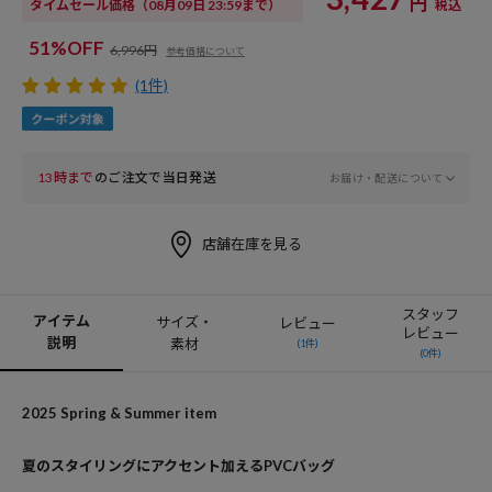
円
タイムセール価格
（08月09日 23:59まで）
税込
51%OFF
6,996円
参考価格について
(1件)
13時まで
のご注文で当日発送
お届け・配送について
店舗在庫を見る
スタッフ
アイテム
サイズ・
レビュー
レビュー
説明
素材
(1件)
(0件)
2025 Spring & Summer item
夏のスタイリングにアクセント加えるPVCバッグ