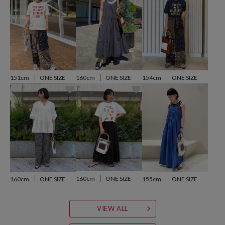
参考価格
6,996
円（2025年5月16日時点）
※「参考価格」とは、Daytona Parkにおける対象商品の通常販売（先
行予約・先行割引は含まれません）開始時点の価格です。
151cm
ONE SIZE
160cm
ONE SIZE
154cm
ONE SIZE
ブランド説明
【FREAK'S STORE／フリークスストア】
「アメリカの豊かさとワクワク・ドキドキを日本に伝えたい」という
想いからスタート。1986年の創業以来、洋服、雑貨、インテリアな
ど自分たちが本気でカッコ良いと思うものをセレクト。積極的に楽し
む生活体験者＝フリークとして、アメリカンライフスタイルの楽しみ
方を提案するセレクトショップです。
160cm
ONE SIZE
160cm
ONE SIZE
155cm
ONE SIZE
VIEW ALL