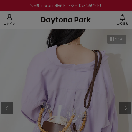
ニューを閉じる
＼早割10%OFF開催中／5クーポンも配布中！
ログイン
お知らせ
1
/
20