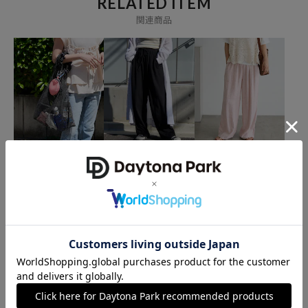
RELATED ITEM
関連商品
FREAK'S STORE
FREAK'S STORE
FREAK'S STORE
マルチウェイ フリルショ
リネンレーヨンイージー
リネンブレンド ワイド イ
ルダー レイヤードメッシ
パンツ/コットンイージー
ージーパンツ＜セットア
ュバッグ
パンツ
ップ対応＞
2,028
5,335
4,735
71%OFF
11%OFF
21%OFF
円
円
円