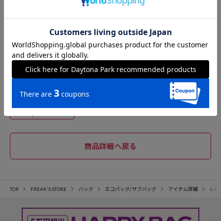
投稿日：2026/03/15
購入サイズ：
色：
薄手でとても軽いです。ストラップがついているので普通にバックと
しても活躍しそうです！ なによりサングラスのスヌーピー刺繍がかわ
いいです♡
投稿者：とも
女性
40代前半
154cm
50～54kg
23.5cm
参考になった
38
TOP
FREAK'S STORE
バッグ
エコバッグ/サブバッグ
アイテム詳細
レビ