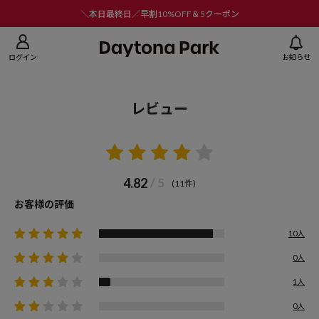
ニューを閉じる
＼本日最終日／早割10%OFF＆5クーポン
ログイン
お知らせ
レビュー
4.82
/ 5
(11件)
お客様の評価
10人
0人
1人
0人