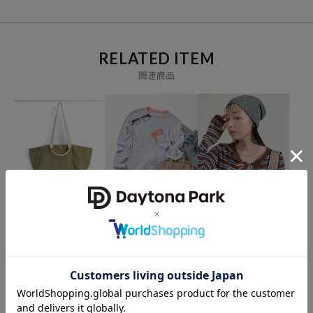
RELATED ITEM
関連商品
HAY
FREAK'S STORE
FREAK'S STORE
WEEKEND BAG NO.2 S
＜新色追加＞ウォッシャ
＜新色・サイズ追加＞ウ
ブル 配色 レイヤードシア
ォッシャブル ヘンリーネ
5,544
20%OFF
円
ーニット
ックニット
3,476
2,355
21%OFF
41%OFF
円
円