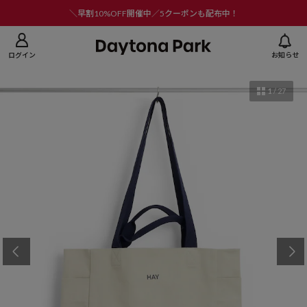
ニューを閉じる
＼早割10%OFF開催中／5クーポンも配布中！
ログイン
お知らせ
1
/
27