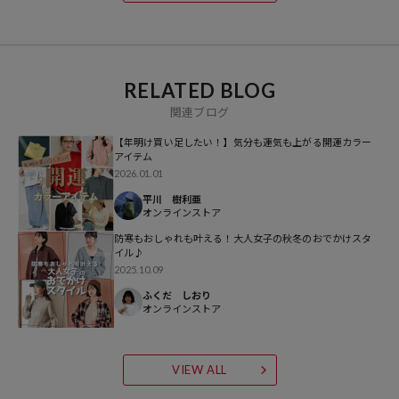
【HAY / ヘイ】
2002年、HAYはこれまでにない新しいタイプのデザインカンパニーと
してデンマークで設立されました。“アート・建築・ファッション”の3
RELATED BLOG
つをインスピレーションの源とし、高品質でサスティナブルかつ手頃
関連ブログ
な価格で多くのお客様に向けた製品をつくり続けています。
【年明け買い足したい！】気分も運気も上がる開運カラー
アイテム
2026.01.01
平川 樹利亜
オンラインストア
防寒もおしゃれも叶える！大人女子の秋冬のおでかけスタ
イル♪
2025.10.09
ふくだ しおり
オンラインストア
VIEW ALL