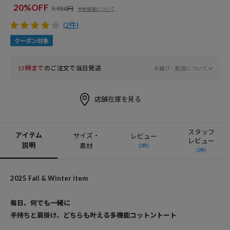
20%OFF
7,920円
参考価格について
(2件)
13時まで
のご注文で当日発送
お届け・配送について
店舗在庫を見る
スタッフ
アイテム
サイズ・
レビュー
レビュー
説明
素材
(2件)
(2件)
2025 Fall & Winter item
毎日、何でも一緒に
手持ちと肩掛け、どちらも叶える多機能コットントート