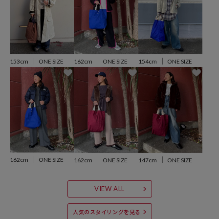
ライトグレー：Gray
ブラウン：Milk Chocolate
ワインレッド：Burgundy
ブルー：Electric Blue
※掲載画像の商品の色味は、屋外や屋内の光の照射や角度により実物
153cm
ONE SIZE
162cm
ONE SIZE
154cm
ONE SIZE
と色味が異なる場合がございます。また表示のサイズ感と実物は若干
異なる場合もございますので、予めご了承ください。
※着用、お取り扱いの際は、商品についている品質表示とアテンショ
ンタグを必ずご確認下さい。
参考価格
162cm
ONE SIZE
162cm
ONE SIZE
147cm
ONE SIZE
7,920
円（2025年10月6日時点）
※「参考価格」とは、Daytona Parkにおける対象商品の通常販売（先
VIEW ALL
行予約・先行割引は含まれません）開始時点の価格です。
人気のスタイリングを見る
ブランド説明