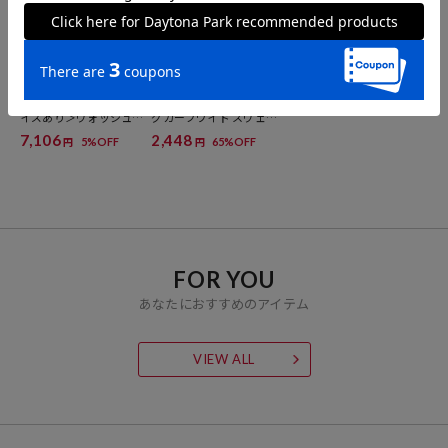
FREAK'S STORE
FREAK'S STORE
＜新色追加＞＜低身長サ
＜新色追加＞ボンディン
イズあり＞ウォッシュ加
グカーブワイド スウェッ
工 イージーデニムパンツ
トパンツ
7,106
2,448
5%OFF
65%OFF
円
円
FOR YOU
あなたにおすすめのアイテム
VIEW ALL