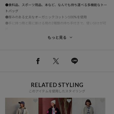
●食料品、スポーツ用品、本など、なんでも持ち運べる多機能なトー
トバッグ
●厚みのある丈夫なオーガニックコットン100%を使用
●手に持つ用と肩に掛ける用の2種類の持ち手付きで、使い分けが可
能
●外側にはタンブラーや折り畳み傘が入る便利なポケット付き（内ポ
もっと見る
ケットはございません）
●OEKO-TEX(R)スタンダード100認証の素材を使用
※メーカー品番
2206761039640
2206761039671
2206761039688
RELATED STYLING
2206761039695
このアイテムを使用したスタイリング
※こちらの商品は、弊社管理上のカラーを表記しております為、タグ
のカラー表記と異なる記載となっております。
【サイト表記：タグ表記】