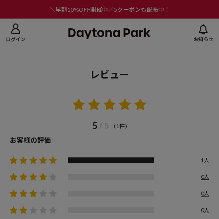
ニューを閉じる
＼早割10%OFF開催中／5クーポンも配布中！
ログイン
お知らせ
レビュー
5
/ 5
(1件)
お客様の評価
1人
0人
0人
0人