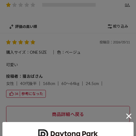
0人
絞り込み
評価の高い順
投稿日：2026/05/11
購入サイズ：ONE SIZE
色：ベージュ
可愛い
投稿者：猫おばさん
女性
40代後半
168cm
60～64kg
24.5cm
参考になった
34