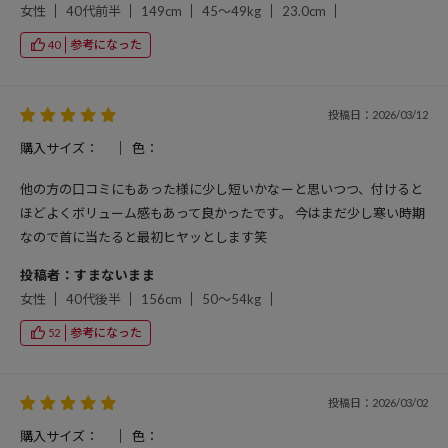
女性
40代前半
149cm
45～49kg
23.0cm
参考になった
40
投稿日：2026/03/12
購入サイズ：
色：
他の方の口コミにもあった様に少し短いかなーと思いつつ、付けると
ほどよくボリューム感もあって良かったです。 今はまだ少し寒い時期
なので首に当たると最初ヒヤッとします笑
投稿者：すまないまま
女性
40代後半
156cm
50～54kg
参考になった
52
投稿日：2026/03/02
購入サイズ：
色：