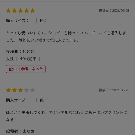
投稿日：2026/04/08
購入サイズ：
色：
とっても使いやすくて、シルバーも持っていて、ゴールドも購入しま
した。 絶妙にいい短さで気に入ってます。
投稿者：ととと
女性
40代前半
参考になった
38
投稿日：2026/03/21
購入サイズ：
色：
ほどよく主張してくれ、カジュアルな合わせにも程よいアクセントに
なる！
投稿者：まなめ