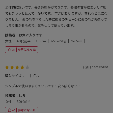
全体的に短いです。長さ調整がができます。冬服の首が詰まった洋服
でもチラッと見えて可愛いです。 重さはありますが、慣れると気にな
りません。 髪の毛を下ろした時に後ろのチェーンに髪の毛が絡まって
しまう事があるので、気をつけて使っています。
投稿者：お気に入りです
女性
40代前半
159cm
65～69kg
26.5cm
参考になった
34
投稿日：2026/02/03
購入サイズ：
色：
シンプルで使いやすくていいです！安っぽくない！
投稿者：しろ
女性
30代前半
参考になった
46