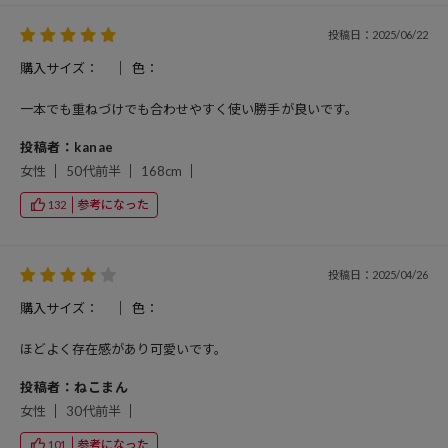
投稿日：2025/06/22
購入サイズ：
色：
一本でも重ねづけでも合わせやすく使い勝手が良いです。
投稿者：kanae
女性
50代前半
168cm
参考になった
132
投稿日：2025/04/26
購入サイズ：
色：
ほどよく存在感があり可愛いです。
投稿者：ねこまん
女性
30代前半
参考になった
101