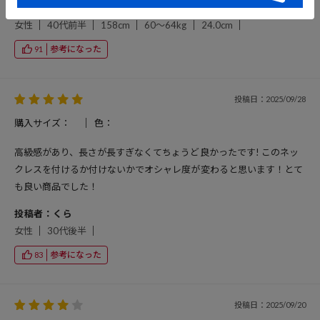
投稿者：あこ
女性
40代前半
158cm
60～64kg
24.0cm
参考になった
91
投稿日：2025/09/28
購入サイズ：
色：
高級感があり、長さが長すぎなくてちょうど良かったです! このネッ
クレスを付けるか付けないかでオシャレ度が変わると思います！とて
も良い商品でした！
投稿者：くら
女性
30代後半
参考になった
83
投稿日：2025/09/20